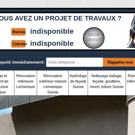
OUS AVEZ UN PROJET DE TRAVAUX ?
indisponible
Bureau
DEVIS
GRATUIT
indisponible
Chantier
appelé immédiatement:
ge et
Rénovation
Rénovation
Hydrofuge
Nettoyage dallage,
Pein
nt de
intérieure
extérieur maison
de façade
façade, gouttiere,
intér
uisse
Lemanique
Lemanique
Suisse
muret, toiture Suisse
que
Suisse