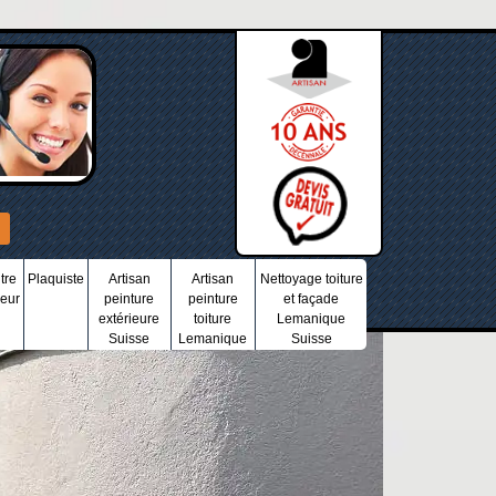
tre
Plaquiste
Artisan
Artisan
Nettoyage toiture
ieur
peinture
peinture
et façade
extérieure
toiture
Lemanique
Suisse
Lemanique
Suisse