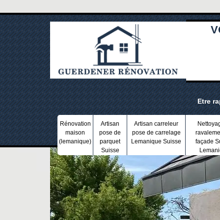
V
Etre r
Rénovation
Artisan
Artisan carreleur
Nettoya
maison
pose de
pose de carrelage
ravaleme
(lemanique)
parquet
Lemanique Suisse
façade S
Suisse
Lemani