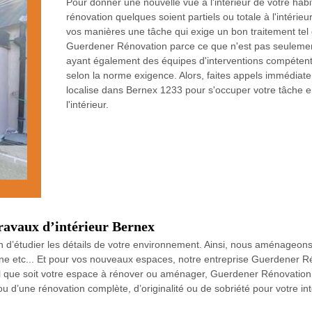
Pour donner une nouvelle vue à l'intérieur de votre habit
rénovation quelques soient partiels ou totale à l'intérie
vos manières une tâche qui exige un bon traitement tel q
Guerdener Rénovation parce ce que n'est pas seulemen
ayant également des équipes d'interventions compétentes
selon la norme exigence. Alors, faites appels immédiat
localise dans Bernex 1233 pour s'occuper votre tâche
l'intérieur.
ravaux d’intérieur Bernex
 d’étudier les détails de votre environnement. Ainsi, nous aménageon
rne etc... Et pour vos nouveaux espaces, notre entreprise Guerdener R
uel que soit votre espace à rénover ou aménager, Guerdener Rénovation 
’une rénovation complète, d’originalité ou de sobriété pour votre int