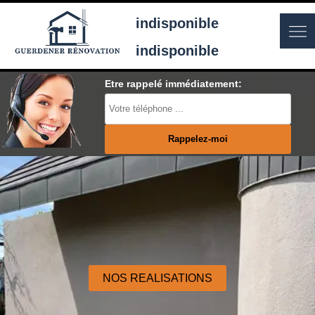
indisponible
indisponible
Etre rappelé immédiatement:
NOS REALISATIONS