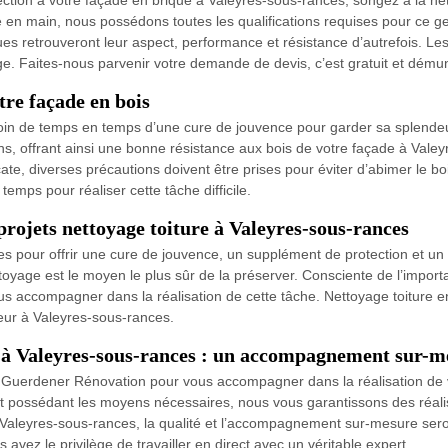
ction à votre façade en brique à Valeyres-sous-rances, songez à la ne
en main, nous possédons toutes les qualifications requises pour ce ge
s retrouveront leur aspect, performance et résistance d’autrefois. Les
age. Faites-nous parvenir votre demande de devis, c’est gratuit et dém
tre façade en bois
oin de temps en temps d’une cure de jouvence pour garder sa splendeu
tions, offrant ainsi une bonne résistance aux bois de votre façade à Val
ate, diverses précautions doivent être prises pour éviter d’abimer le b
emps pour réaliser cette tâche difficile.
rojets nettoyage toiture à Valeyres-sous-rances
les pour offrir une cure de jouvence, un supplément de protection et un 
ettoyage est le moyen le plus sûr de la préserver. Consciente de l’import
 accompagner dans la réalisation de cette tâche. Nettoyage toiture en t
eur à Valeyres-sous-rances.
it à Valeyres-sous-rances : un accompagnement sur-m
Guerdener Rénovation pour vous accompagner dans la réalisation de vot
 et possédant les moyens nécessaires, nous vous garantissons des réali
à Valeyres-sous-rances, la qualité et l’accompagnement sur-mesure sero
avez le privilège de travailler en direct avec un véritable expert.