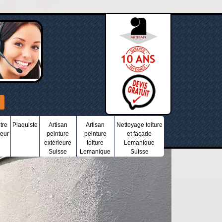
tre
Plaquiste
Artisan
Artisan
Nettoyage toiture
ieur
peinture
peinture
et façade
extérieure
toiture
Lemanique
Suisse
Lemanique
Suisse