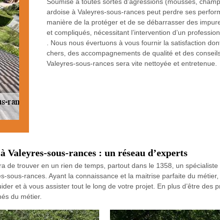
Soumise à toutes sortes d’agressions (mousses, champign
ardoise à Valeyres-sous-rances peut perdre ses perfor
manière de la protéger et de se débarrasser des impure
et compliqués, nécessitant l’intervention d’un profess
. Nous nous évertuons à vous fournir la satisfaction do
chers, des accompagnements de qualité et des conseils 
Valeyres-sous-rances sera vite nettoyée et entretenue.
 à Valeyres-sous-rances : un réseau d’experts
 de trouver en un rien de temps, partout dans le 1358, un spécialiste 
es-sous-rances. Ayant la connaissance et la maitrise parfaite du métier,
er et à vous assister tout le long de votre projet. En plus d’être des 
és du métier.