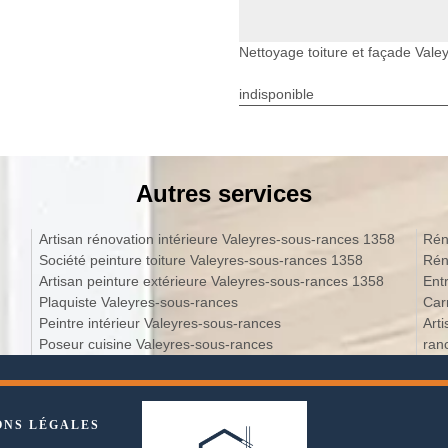
Nettoyage toiture et façade Vale
indisponible
Autres services
Artisan rénovation intérieure Valeyres-sous-rances 1358
Rén
Société peinture toiture Valeyres-sous-rances 1358
Rén
Artisan peinture extérieure Valeyres-sous-rances 1358
Ent
Plaquiste Valeyres-sous-rances
Car
Peintre intérieur Valeyres-sous-rances
Art
Poseur cuisine Valeyres-sous-rances
ran
ONS LÉGALES