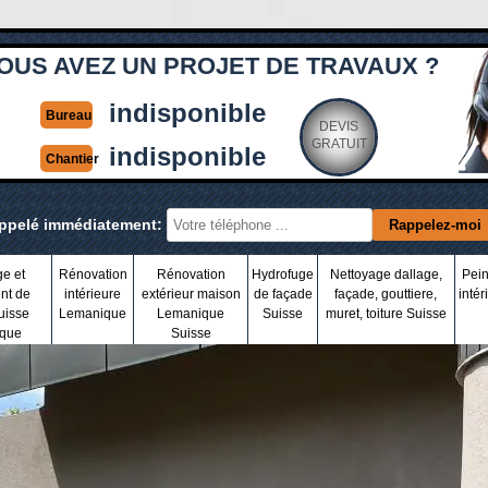
OUS AVEZ UN PROJET DE TRAVAUX ?
indisponible
Bureau
DEVIS
GRATUIT
indisponible
Chantier
appelé immédiatement:
ge et
Rénovation
Rénovation
Hydrofuge
Nettoyage dallage,
Pein
nt de
intérieure
extérieur maison
de façade
façade, gouttiere,
intér
uisse
Lemanique
Lemanique
Suisse
muret, toiture Suisse
que
Suisse