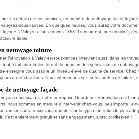
t sur les détails de nos services, en matière de nettoyage toit et façade
 à Valeyres-sous-rances. En quelques heures, vous aurez votre document e
 et façade à Valeyres-sous-rances 1358. Transparent, personnalisé, dét
d’œuvre fiable.
n nettoyage toiture
ner Rénovation à Valeyres-sous-rances intervient aussi dans les travau
s tout à fait abordables feront de nous un des spécialistes en nettoyage
e enseigne vous assure un niveau élevé de qualité de service. Chez nous
ours au rendez-vous. Nous intervenons sur toutes sortes de toiture, d
e de nettoyage façade
 les moyens nécessaires, notre entreprise Guerdener Rénovation est bien
ts, nous sommes en mesure d’intervenir chez-vous, peu importe l’enver
us-rances saura aussi vous orienter sur le type d’entretien le plus adéq
t, c’est entièrement gratuit et sans engagement, alors, profitez-en !