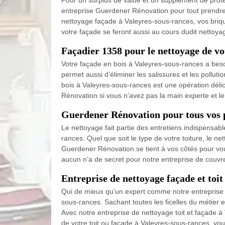
Pour un surplus de value et un supplément de prote
entreprise Guerdener Rénovation pour tout prendre 
nettoyage façade à Valeyres-sous-rances, vos brique
votre façade se feront aussi au cours dudit nettoy
Façadier 1358 pour le nettoyage de vo
Votre façade en bois à Valeyres-sous-rances a bes
permet aussi d’éliminer les salissures et les pollu
bois à Valeyres-sous-rances est une opération délic
Rénovation si vous n’avez pas la main experte et le t
Guerdener Rénovation pour tous vos p
Le nettoyage fait partie des entretiens indispensab
rances. Quel que soit le type de votre toiture, le n
Guerdener Rénovation se tient à vos côtés pour vous
aucun n’a de secret pour notre entreprise de couvr
Entreprise de nettoyage façade et to
Qui de mieux qu’un expert comme notre entreprise 
sous-rances. Sachant toutes les ficelles du métier
Avec notre entreprise de nettoyage toit et façade 
de votre toit ou façade à Valeyres-sous-rances, vous 