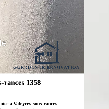
le
us-rances 1358
doise à Valeyres-sous-rances