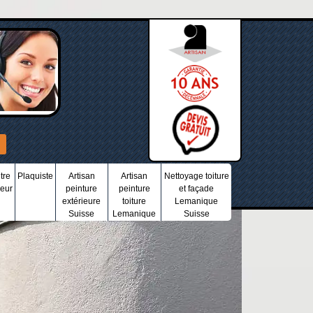
tre
Plaquiste
Artisan
Artisan
Nettoyage toiture
ieur
peinture
peinture
et façade
extérieure
toiture
Lemanique
Suisse
Lemanique
Suisse