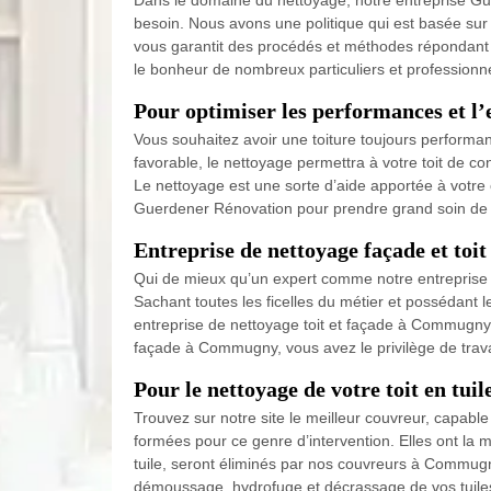
Dans le domaine du nettoyage, notre entreprise Gue
besoin. Nous avons une politique qui est basée sur 
vous garantit des procédés et méthodes répondant au
le bonheur de nombreux particuliers et professio
Pour optimiser les performances et l
Vous souhaitez avoir une toiture toujours performan
favorable, le nettoyage permettra à votre toit de co
Le nettoyage est une sorte d’aide apportée à votre 
Guerdener Rénovation pour prendre grand soin de
Entreprise de nettoyage façade et t
Qui de mieux qu’un expert comme notre entreprise 
Sachant toutes les ficelles du métier et possédant
entreprise de nettoyage toit et façade à Commugny,
façade à Commugny, vous avez le privilège de travai
Pour le nettoyage de votre toit en tu
Trouvez sur notre site le meilleur couvreur, capab
formées pour ce genre d’intervention. Elles ont la 
tuile, seront éliminés par nos couvreurs à Commugny 
démoussage, hydrofuge et décrassage de vos tuiles