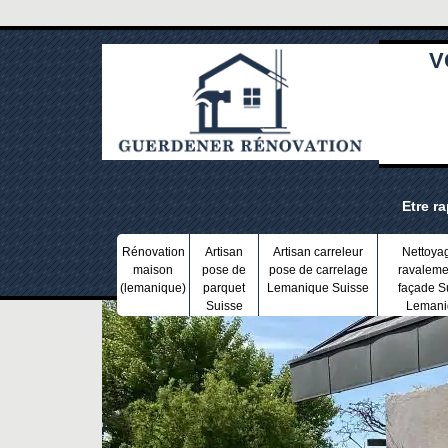
V
Etre r
Rénovation
Artisan
Artisan carreleur
Nettoya
maison
pose de
pose de carrelage
ravaleme
(lemanique)
parquet
Lemanique Suisse
façade S
Suisse
Lemani