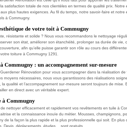
rdener Rénovation est celle qu’il vous faut pour apporter les traiteme
la satisfaction totale de nos clientèles en termes de qualité prix. Not
x plus hautes exigences. Au fil du temps, notre savoir-faire et notre e
nnels à Commugny.
’esthétique de votre toit à Commugny
te, résistante et solide ? Nous vous recommandons le nettoyage régulie
nserver son état, améliorer son étanchéité, prolonger sa durée de vie, 
couverture, afin qu’elle puisse garantir son rôle au cours des différent
 votre toiture à Commugny 1291.
oit à Commugny : un accompagnement sur-mesure
Guerdener Rénovation pour vous accompagner dans la réalisation de v
 les moyens nécessaires, nous vous garantissons des réalisations soign
 la qualité et l’accompagnement sur-mesure seront toujours de mise. En
ller en direct avec un véritable expert.
ile à Commugny
le de nettoyer efficacement et rapidement vos revêtements en tuile à 
maitrise et la connaissance inouïe du métier. Mousses, champignons, poi
de la façon la plus rapide et la plus professionnelle qui soit. En plus 
. Devis, déplacements, études… sont gratuits.