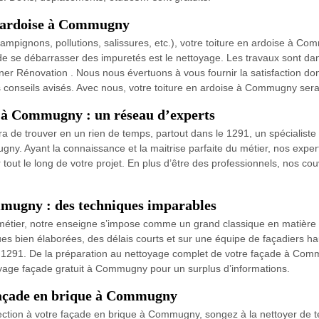
re ardoise à Commugny
mpignons, pollutions, salissures, etc.), votre toiture en ardoise à 
de se débarrasser des impuretés est le nettoyage. Les travaux sont dan
r Rénovation . Nous nous évertuons à vous fournir la satisfaction do
conseils avisés. Avec nous, votre toiture en ardoise à Commugny sera 
de à Commugny : un réseau d’experts
 de trouver en un rien de temps, partout dans le 1291, un spécialiste 
gny. Ayant la connaissance et la maitrise parfaite du métier, nos exp
r tout le long de votre projet. En plus d’être des professionnels, nos 
mmugny : des techniques imparables
 métier, notre enseigne s’impose comme un grand classique en matièr
ues bien élaborées, des délais courts et sur une équipe de façadiers h
1291. De la préparation au nettoyage complet de votre façade à Commu
oyage façade gratuit à Commugny pour un surplus d’informations.
 façade en brique à Commugny
ection à votre façade en brique à Commugny, songez à la nettoyer de 