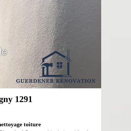
le
ugny 1291
ettoyage toiture