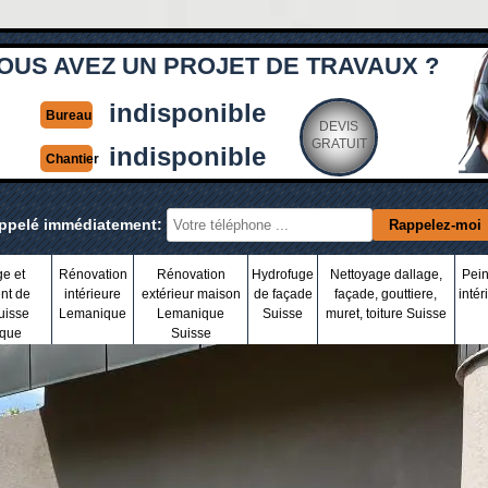
OUS AVEZ UN PROJET DE TRAVAUX ?
indisponible
Bureau
DEVIS
GRATUIT
indisponible
Chantier
appelé immédiatement:
ge et
Rénovation
Rénovation
Hydrofuge
Nettoyage dallage,
Pein
nt de
intérieure
extérieur maison
de façade
façade, gouttiere,
intér
uisse
Lemanique
Lemanique
Suisse
muret, toiture Suisse
que
Suisse