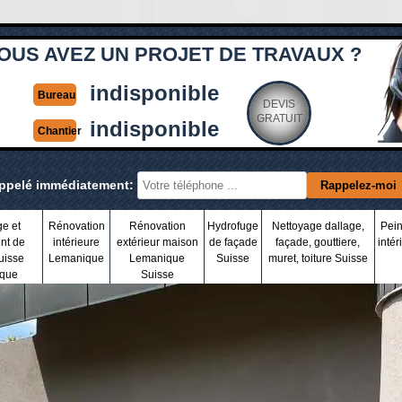
OUS AVEZ UN PROJET DE TRAVAUX ?
indisponible
Bureau
DEVIS
GRATUIT
indisponible
Chantier
appelé immédiatement:
ge et
Rénovation
Rénovation
Hydrofuge
Nettoyage dallage,
Pein
nt de
intérieure
extérieur maison
de façade
façade, gouttiere,
intér
uisse
Lemanique
Lemanique
Suisse
muret, toiture Suisse
que
Suisse