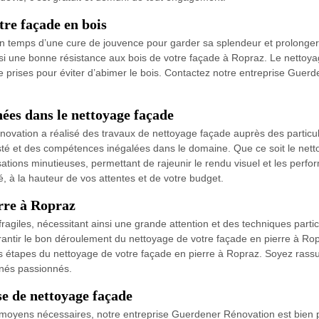
tre façade en bois
n temps d’une cure de jouvence pour garder sa splendeur et prolonger
t ainsi une bonne résistance aux bois de votre façade à Ropraz. Le netto
re prises pour éviter d’abimer le bois. Contactez notre entreprise Guer
ées dans le nettoyage façade
vation a réalisé des travaux de nettoyage façade auprès des particuli
sté et des compétences inégalées dans le domaine. Que ce soit le netto
tions minutieuses, permettant de rajeunir le rendu visuel et les perfo
é, à la hauteur de vos attentes et de votre budget.
erre à Ropraz
agiles, nécessitant ainsi une grande attention et des techniques particul
ntir le bon déroulement du nettoyage de votre façade en pierre à Ropr
 étapes du nettoyage de votre façade en pierre à Ropraz. Soyez rassur
nnés passionnés.
e de nettoyage façade
 les moyens nécessaires, notre entreprise Guerdener Rénovation est bien