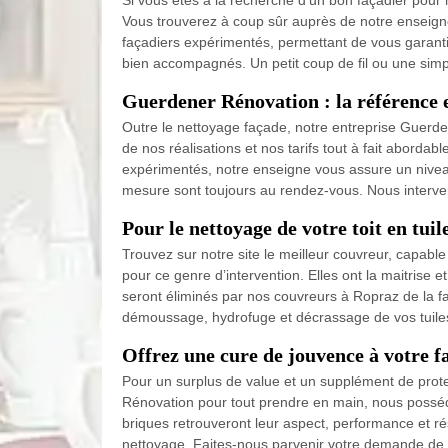
Si vous êtes à la recherche d’un bon façadier pour
Vous trouverez à coup sûr auprès de notre enseigne
façadiers expérimentés, permettant de vous garanti
bien accompagnés. Un petit coup de fil ou une simp
Guerdener Rénovation : la référence e
Outre le nettoyage façade, notre entreprise Guerde
de nos réalisations et nos tarifs tout à fait aborda
expérimentés, notre enseigne vous assure un niveau 
mesure sont toujours au rendez-vous. Nous interven
Pour le nettoyage de votre toit en tui
Trouvez sur notre site le meilleur couvreur, capab
pour ce genre d’intervention. Elles ont la maitrise 
seront éliminés par nos couvreurs à Ropraz de la faç
démoussage, hydrofuge et décrassage de vos tuiles
Offrez une cure de jouvence à votre 
Pour un surplus de value et un supplément de prot
Rénovation pour tout prendre en main, nous possédo
briques retrouveront leur aspect, performance et rés
nettoyage. Faites-nous parvenir votre demande de d