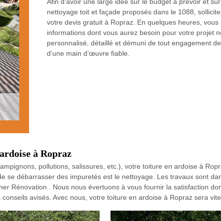
Afin d’avoir une large idée sur le budget à prévoir et su
nettoyage toit et façade proposés dans le 1088, sollicite
votre devis gratuit à Ropraz. En quelques heures, vous a
informations dont vous aurez besoin pour votre projet n
personnalisé, détaillé et démuni de tout engagement de v
d’une main d’œuvre fiable.
 ardoise à Ropraz
mpignons, pollutions, salissures, etc.), votre toiture en ardoise à Ro
de se débarrasser des impuretés est le nettoyage. Les travaux sont dan
r Rénovation . Nous nous évertuons à vous fournir la satisfaction do
onseils avisés. Avec nous, votre toiture en ardoise à Ropraz sera vite