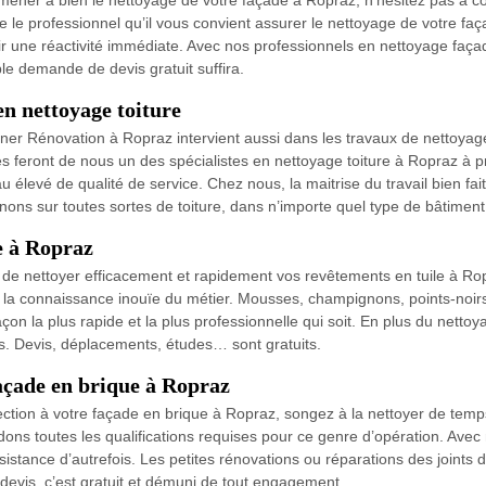
 mener à bien le nettoyage de votre façade à Ropraz, n’hésitez pas à c
 le professionnel qu’il vous convient assurer le nettoyage de votre f
r une réactivité immédiate. Avec nos professionnels en nettoyage faça
le demande de devis gratuit suffira.
n nettoyage toiture
ner Rénovation à Ropraz intervient aussi dans les travaux de nettoyage
bles feront de nous un des spécialistes en nettoyage toiture à Ropraz à p
élevé de qualité de service. Chez nous, la maitrise du travail bien fai
ons sur toutes sortes de toiture, dans n’importe quel type de bâtiment
le à Ropraz
le de nettoyer efficacement et rapidement vos revêtements en tuile à R
et la connaissance inouïe du métier. Mousses, champignons, points-noirs,
on la plus rapide et la plus professionnelle qui soit. En plus du nettoy
. Devis, déplacements, études… sont gratuits.
façade en brique à Ropraz
ection à votre façade en brique à Ropraz, songez à la nettoyer de tem
ns toutes les qualifications requises pour ce genre d’opération. Avec
istance d’autrefois. Les petites rénovations ou réparations des joints 
evis, c’est gratuit et démuni de tout engagement.