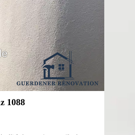
le
az 1088