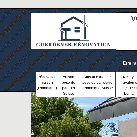
V
Etre r
Rénovation
Artisan
Artisan carreleur
Nettoya
maison
pose de
pose de carrelage
ravaleme
(lemanique)
parquet
Lemanique Suisse
façade S
Suisse
Lemani