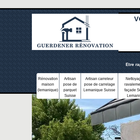
V
Etre r
Rénovation
Artisan
Artisan carreleur
Nettoya
maison
pose de
pose de carrelage
ravaleme
(lemanique)
parquet
Lemanique Suisse
façade S
Suisse
Lemani