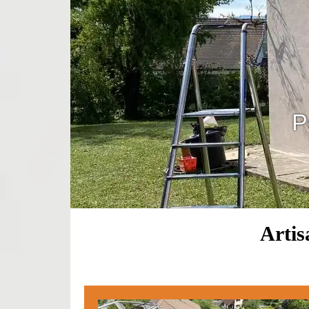
P
Artis