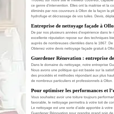
Trouvez sur notre site le meilleur couvreur, capab
ce genre d’intervention. Elles ont la maitrise et la
éliminés par nos couvreurs à Ollon de la façon la pl
hydrofuge et décrassage de vos tuiles. Devis, dépl
Entreprise de nettoyage façade à Ollo
De par nos plusieurs années d’expérience dans le 
excellente réputation repose sur des techniques bi
auprès de nombreuses clientèles dans le 1867. De l
Obtenez votre devis nettoyage façade gratuit à Ollo
Guerdener Rénovation : entreprise de 
Dans le domaine du nettoyage, notre entreprise Guer
Nous avons une politique qui est basée sur la satisf
des procédés et méthodes répondant aux plus hautes 
de nombreux particuliers et professionnels à Ollon.
Pour optimiser les performances et l’e
Vous souhaitez avoir une toiture toujours performan
favorable, le nettoyage permettra à votre toit de co
Le nettoyage est une sorte d’aide apportée à votre 
Guerdener Rénovation pour prendre grand soin de v