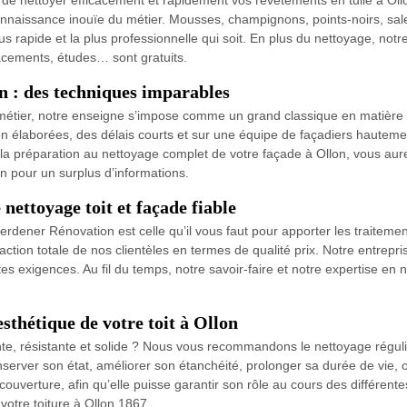
le de nettoyer efficacement et rapidement vos revêtements en tuile à O
 connaissance inouïe du métier. Mousses, champignons, points-noirs, sale
us rapide et la plus professionnelle qui soit. En plus du nettoyage, no
acements, études… sont gratuits.
n : des techniques imparables
métier, notre enseigne s’impose comme un grand classique en matière 
en élaborées, des délais courts et sur une équipe de façadiers hautem
a préparation au nettoyage complet de votre façade à Ollon, vous aurez
n pour un surplus d’informations.
nettoyage toit et façade fiable
dener Rénovation est celle qu’il vous faut pour apporter les traitement
action totale de nos clientèles en termes de qualité prix. Notre entrepri
exigences. Au fil du temps, notre savoir-faire et notre expertise en ne
sthétique de votre toit à Ollon
te, résistante et solide ? Nous vous recommandons le nettoyage régulie
nserver son état, améliorer son étanchéité, prolonger sa durée de vie, 
couverture, afin qu’elle puisse garantir son rôle au cours des différent
otre toiture à Ollon 1867.