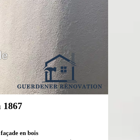
le
n 1867
 façade en bois