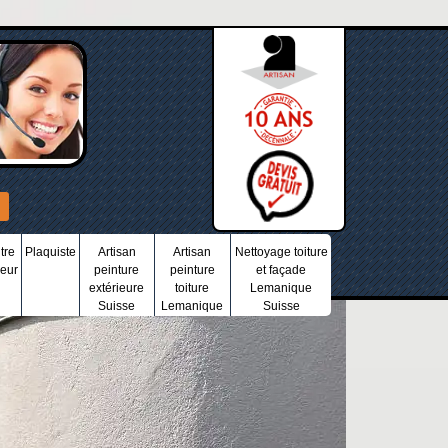
tre
Plaquiste
Artisan
Artisan
Nettoyage toiture
ieur
peinture
peinture
et façade
extérieure
toiture
Lemanique
Suisse
Lemanique
Suisse