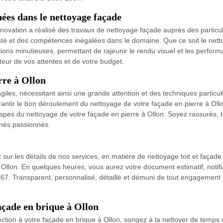
ées dans le nettoyage façade
vation a réalisé des travaux de nettoyage façade auprès des particuli
sté et des compétences inégalées dans le domaine. Que ce soit le netto
ions minutieuses, permettant de rajeunir le rendu visuel et les perfor
uteur de vos attentes et de votre budget.
rre à Ollon
giles, nécessitant ainsi une grande attention et des techniques particuli
ntir le bon déroulement du nettoyage de votre façade en pierre à Ollon
pes du nettoyage de votre façade en pierre à Ollon. Soyez rassurés, t
nnés passionnés.
t sur les détails de nos services, en matière de nettoyage toit et façade
 à Ollon. En quelques heures, vous aurez votre document estimatif, notif
867. Transparent, personnalisé, détaillé et démuni de tout engagement d
açade en brique à Ollon
ction à votre façade en brique à Ollon, songez à la nettoyer de temps