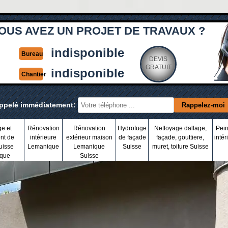
OUS AVEZ UN PROJET DE TRAVAUX ?
indisponible
Bureau
DEVIS
GRATUIT
indisponible
Chantier
appelé immédiatement:
ge et
Rénovation
Rénovation
Hydrofuge
Nettoyage dallage,
Pein
nt de
intérieure
extérieur maison
de façade
façade, gouttiere,
intér
uisse
Lemanique
Lemanique
Suisse
muret, toiture Suisse
que
Suisse