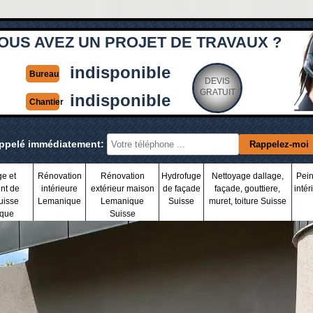
OUS AVEZ UN PROJET DE TRAVAUX ?
indisponible
Bureau
DEVIS
GRATUIT
indisponible
Chantier
appelé immédiatement:
ge et
Rénovation
Rénovation
Hydrofuge
Nettoyage dallage,
Pein
nt de
intérieure
extérieur maison
de façade
façade, gouttiere,
intér
uisse
Lemanique
Lemanique
Suisse
muret, toiture Suisse
que
Suisse