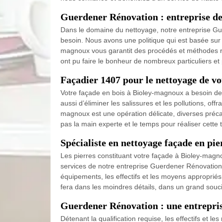
Guerdener Rénovation : entreprise de 
Dans le domaine du nettoyage, notre entreprise Guer
besoin. Nous avons une politique qui est basée sur l
magnoux vous garantit des procédés et méthodes rép
ont pu faire le bonheur de nombreux particuliers e
Façadier 1407 pour le nettoyage de vo
Votre façade en bois à Bioley-magnoux a besoin de
aussi d’éliminer les salissures et les pollutions, o
magnoux est une opération délicate, diverses préca
pas la main experte et le temps pour réaliser cette tâ
Spécialiste en nettoyage façade en pi
Les pierres constituant votre façade à Bioley-magnou
services de notre entreprise Guerdener Rénovation
équipements, les effectifs et les moyens approprié
fera dans les moindres détails, dans un grand souc
Guerdener Rénovation : une entrepris
Détenant la qualification requise, les effectifs et