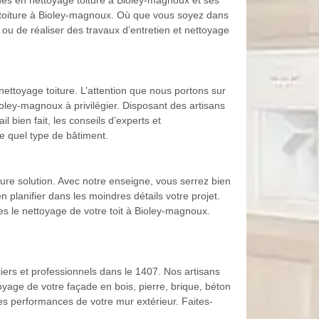
es en nettoyage toiture à Bioley-magnoux et ses
ge toiture à Bioley-magnoux. Où que vous soyez dans
ou de réaliser des travaux d’entretien et nettoyage
ettoyage toiture. L’attention que nous portons sur
ioley-magnoux à privilégier. Disposant des artisans
 bien fait, les conseils d’experts et
e quel type de bâtiment.
eure solution. Avec notre enseigne, vous serrez bien
planifier dans les moindres détails votre projet.
 le nettoyage de votre toit à Bioley-magnoux.
ers et professionnels dans le 1407. Nos artisans
yage de votre façade en bois, pierre, brique, béton
es performances de votre mur extérieur. Faites-