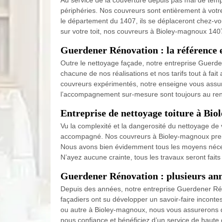
Au service de la couverture depuis pas mal de tem
périphéries. Nos couvreurs sont entièrement à votre
le département du 1407, ils se déplaceront chez-vou
sur votre toit, nos couvreurs à Bioley-magnoux 1407
Guerdener Rénovation : la référence e
Outre le nettoyage façade, notre entreprise Guerde
chacune de nos réalisations et nos tarifs tout à fai
couvreurs expérimentés, notre enseigne vous assure u
l’accompagnement sur-mesure sont toujours au rend
Entreprise de nettoyage toiture à Bi
Vu la complexité et la dangerosité du nettoyage de 
accompagné. Nos couvreurs à Bioley-magnoux prendron
Nous avons bien évidemment tous les moyens nécess
N’ayez aucune crainte, tous les travaux seront fait
Guerdener Rénovation : plusieurs ann
Depuis des années, notre entreprise Guerdener Réno
façadiers ont su développer un savoir-faire inconte
ou autre à Bioley-magnoux, nous vous assurerons des
nous confiance et bénéficiez d’un service de haute q