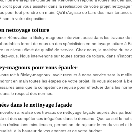
ps, notre entreprise Guerdener Rénovation répond à toutes les demand
 profit pour vous assister dans la réalisation de votre projet nettoya
s pour tout prendre en main. Qu’il s’agisse de faire des maintenances 
 sont à votre disposition.
n nettoyage toiture
ner Rénovation à Bioley-magnoux intervient aussi dans les travaux de n
t abordables feront de nous un des spécialistes en nettoyage toiture à B
n niveau élevé de qualité de service. Chez nous, la maitrise du travail
ez-vous. Nous intervenons sur toutes sortes de toiture, dans n’import
oley-magnoux pour vous épauler
votre toit à Bioley-magnoux, avoir recours à notre service sera la meill
t en main toutes les étapes de votre projet. Ils vous aideront à bien 
aires ainsi que la compétence requise pour effectuer dans les normes
s dans le respect des normes.
ées dans le nettoyage façade
vation a réalisé des travaux de nettoyage façade auprès des particuli
sté et des compétences inégalées dans le domaine. Que ce soit le netto
 réalisations minutieuses, permettant de rajeunir le rendu visuel et l
ualité, à la hauteur de vos attentes et de votre budget.