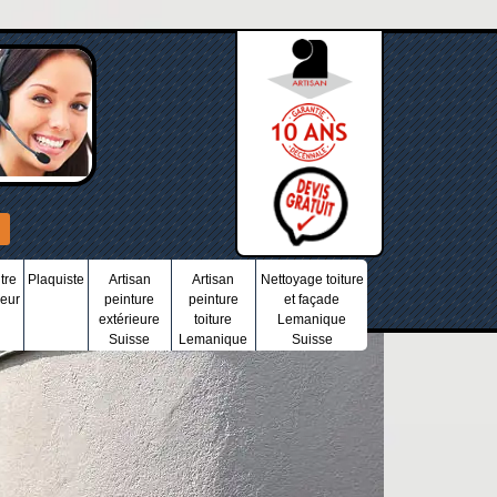
tre
Plaquiste
Artisan
Artisan
Nettoyage toiture
ieur
peinture
peinture
et façade
extérieure
toiture
Lemanique
Suisse
Lemanique
Suisse