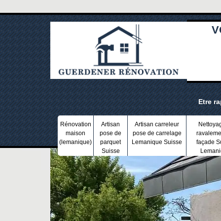
V
Etre r
Rénovation
Artisan
Artisan carreleur
Nettoya
maison
pose de
pose de carrelage
ravaleme
(lemanique)
parquet
Lemanique Suisse
façade S
Suisse
Lemani