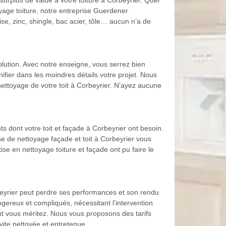
surplus de value à votre toiture à Corbeyrier. Quel
oyage toiture, notre entreprise Guerdener
se, zinc, shingle, bac acier, tôle… aucun n’a de
solution. Avec notre enseigne, vous serrez bien
ifier dans les moindres détails votre projet. Nous
ttoyage de votre toit à Corbeyrier. N’ayez aucune
s dont votre toit et façade à Corbeyrier ont besoin.
ise de nettoyage façade et toit à Corbeyrier vous
se en nettoyage toiture et façade ont pu faire le
rbeyrier peut perdre ses performances et son rendu
gereux et compliqués, nécessitant l’intervention
nt vous méritez. Nous vous proposons des tarifs
vite nettoyée et entretenue.