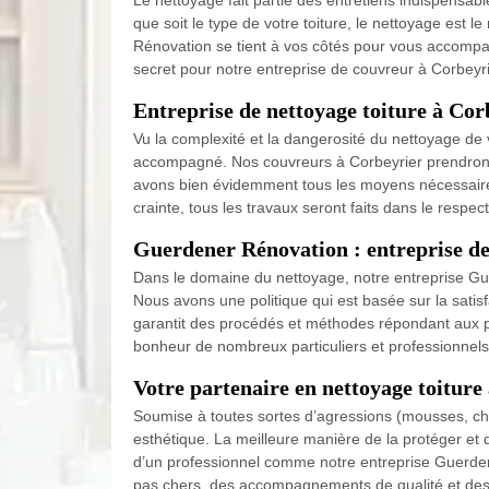
Le nettoyage fait partie des entretiens indispensabl
que soit le type de votre toiture, le nettoyage est 
Rénovation se tient à vos côtés pour vous accompagn
secret pour notre entreprise de couvreur à Corbeyri
Entreprise de nettoyage toiture à Cor
Vu la complexité et la dangerosité du nettoyage de v
accompagné. Nos couvreurs à Corbeyrier prendront en
avons bien évidemment tous les moyens nécessaires
crainte, tous les travaux seront faits dans le respe
Guerdener Rénovation : entreprise de 
Dans le domaine du nettoyage, notre entreprise Guer
Nous avons une politique qui est basée sur la satisf
garantit des procédés et méthodes répondant aux plu
bonheur de nombreux particuliers et professionnels
Votre partenaire en nettoyage toiture
Soumise à toutes sortes d’agressions (mousses, cha
esthétique. La meilleure manière de la protéger et 
d’un professionnel comme notre entreprise Guerdene
pas chers, des accompagnements de qualité et des c