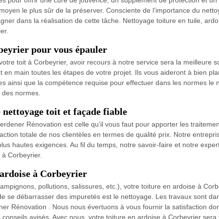
es pour offrir une cure de jouvence, un supplément de protection et un 
le moyen le plus sûr de la préserver. Consciente de l’importance du nett
er dans la réalisation de cette tâche. Nettoyage toiture en tuile, ardoi
er.
beyrier pour vous épauler
otre toit à Corbeyrier, avoir recours à notre service sera la meilleure 
 main toutes les étapes de votre projet. Ils vous aideront à bien plan
 ainsi que la compétence requise pour effectuer dans les normes le ne
ct des normes.
nettoyage toit et façade fiable
dener Rénovation est celle qu’il vous faut pour apporter les traitement
action totale de nos clientèles en termes de qualité prix. Notre entrepr
s hautes exigences. Au fil du temps, notre savoir-faire et notre experti
 à Corbeyrier.
 ardoise à Corbeyrier
mpignons, pollutions, salissures, etc.), votre toiture en ardoise à Co
de se débarrasser des impuretés est le nettoyage. Les travaux sont dan
r Rénovation . Nous nous évertuons à vous fournir la satisfaction do
onseils avisés. Avec nous, votre toiture en ardoise à Corbeyrier sera 