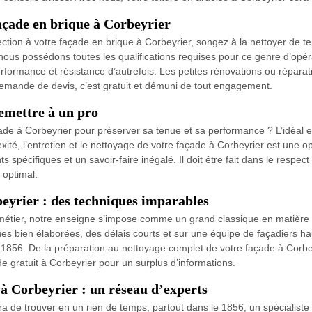
açade en brique à Corbeyrier
ction à votre façade en brique à Corbeyrier, songez à la nettoyer de t
us possédons toutes les qualifications requises pour ce genre d’opér
rformance et résistance d’autrefois. Les petites rénovations ou réparat
demande de devis, c’est gratuit et démuni de tout engagement.
remettre à un pro
ade à Corbeyrier pour préserver sa tenue et sa performance ? L’idéal es
é, l’entretien et le nettoyage de votre façade à Corbeyrier est une op
spécifiques et un savoir-faire inégalé. Il doit être fait dans le respec
 optimal.
beyrier : des techniques imparables
métier, notre enseigne s’impose comme un grand classique en matière 
ues bien élaborées, des délais courts et sur une équipe de façadiers h
856. De la préparation au nettoyage complet de votre façade à Corbey
e gratuit à Corbeyrier pour un surplus d’informations.
 à Corbeyrier : un réseau d’experts
 de trouver en un rien de temps, partout dans le 1856, un spécialiste 