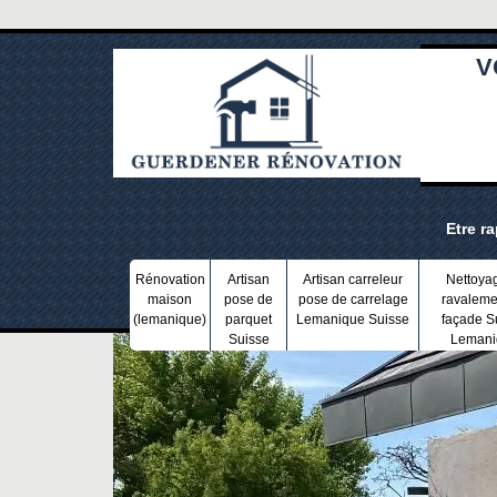
V
Etre r
Rénovation
Artisan
Artisan carreleur
Nettoya
maison
pose de
pose de carrelage
ravaleme
(lemanique)
parquet
Lemanique Suisse
façade S
Suisse
Lemani