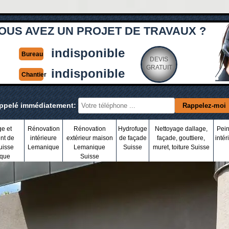
OUS AVEZ UN PROJET DE TRAVAUX ?
indisponible
Bureau
DEVIS
GRATUIT
indisponible
Chantier
appelé immédiatement:
ge et
Rénovation
Rénovation
Hydrofuge
Nettoyage dallage,
Pein
nt de
intérieure
extérieur maison
de façade
façade, gouttiere,
intér
uisse
Lemanique
Lemanique
Suisse
muret, toiture Suisse
que
Suisse