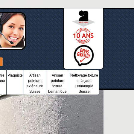
tre
Plaquiste
Artisan
Artisan
Nettoyage toiture
ieur
peinture
peinture
et façade
extérieure
toiture
Lemanique
Suisse
Lemanique
Suisse