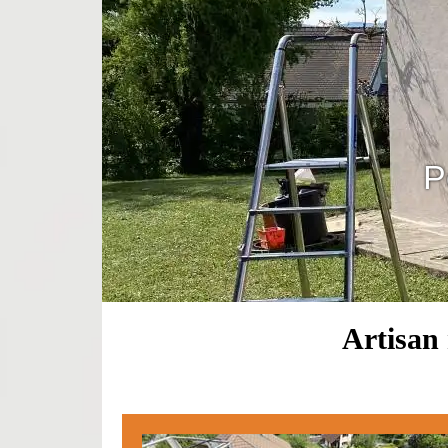
P
Artisan 