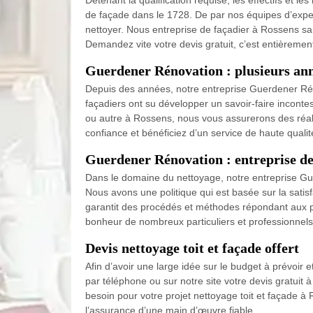
Détenant la qualification requise, les effectifs et
de façade dans le 1728. De par nos équipes d’exper
nettoyer. Nous entreprise de façadier à Rossens saur
Demandez vite votre devis gratuit, c’est entièrement
Guerdener Rénovation : plusieurs ann
Depuis des années, notre entreprise Guerdener Réno
façadiers ont su développer un savoir-faire inconte
ou autre à Rossens, nous vous assurerons des réali
confiance et bénéficiez d’un service de haute qualit
Guerdener Rénovation : entreprise de 
Dans le domaine du nettoyage, notre entreprise Guer
Nous avons une politique qui est basée sur la satisf
garantit des procédés et méthodes répondant aux plu
bonheur de nombreux particuliers et professionnel
Devis nettoyage toit et façade offert
Afin d’avoir une large idée sur le budget à prévoir e
par téléphone ou sur notre site votre devis gratuit
besoin pour votre projet nettoyage toit et façade à
l’assurance d’une main d’œuvre fiable.