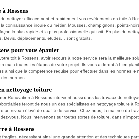
e à Rossens
le de nettoyer efficacement et rapidement vos revêtements en tuile à 
et la connaissance inouïe du métier. Mousses, champignons, points-noirs,
çon la plus rapide et la plus professionnelle qui soit. En plus du netto
. Devis, déplacements, études… sont gratuits.
sens pour vous épauler
otre toit à Rossens, avoir recours à notre service sera la meilleure so
in toutes les étapes de votre projet. Ils vous aideront à bien planifi
 ainsi que la compétence requise pour effectuer dans les normes le n
ct des normes.
n nettoyage toiture
ner Rénovation à Rossens intervient aussi dans les travaux de nettoyag
t abordables feront de nous un des spécialistes en nettoyage toiture à R
n niveau élevé de qualité de service. Chez nous, la maitrise du travail
ez-vous. Nous intervenons sur toutes sortes de toiture, dans n’import
rre à Rossens
fragiles, nécessitant ainsi une grande attention et des techniques partic