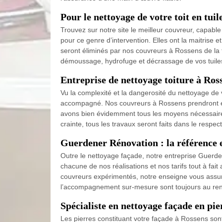
Pour le nettoyage de votre toit en tuil
Trouvez sur notre site le meilleur couvreur, capab
pour ce genre d’intervention. Elles ont la maitrise 
seront éliminés par nos couvreurs à Rossens de la fa
démoussage, hydrofuge et décrassage de vos tuiles
Entreprise de nettoyage toiture à Ros
Vu la complexité et la dangerosité du nettoyage de v
accompagné. Nos couvreurs à Rossens prendront en ma
avons bien évidemment tous les moyens nécessaires
crainte, tous les travaux seront faits dans le respe
Guerdener Rénovation : la référence e
Outre le nettoyage façade, notre entreprise Guerde
chacune de nos réalisations et nos tarifs tout à fai
couvreurs expérimentés, notre enseigne vous assure u
l’accompagnement sur-mesure sont toujours au rend
Spécialiste en nettoyage façade en pie
Les pierres constituant votre façade à Rossens sont 