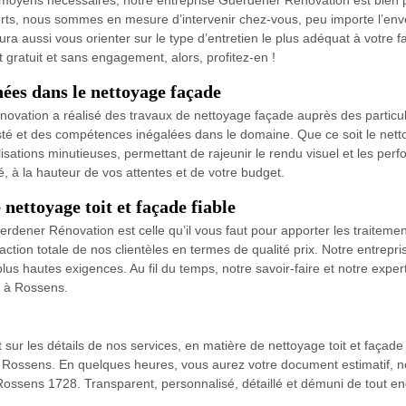
 les moyens nécessaires, notre entreprise Guerdener Rénovation est bien
ts, nous sommes en mesure d’intervenir chez-vous, peu importe l’enver
a aussi vous orienter sur le type d’entretien le plus adéquat à votre fa
 gratuit et sans engagement, alors, profitez-en !
ées dans le nettoyage façade
vation a réalisé des travaux de nettoyage façade auprès des particuli
sté et des compétences inégalées dans le domaine. Que ce soit le netto
sations minutieuses, permettant de rajeunir le rendu visuel et les per
é, à la hauteur de vos attentes et de votre budget.
nettoyage toit et façade fiable
dener Rénovation est celle qu’il vous faut pour apporter les traitemen
action totale de nos clientèles en termes de qualité prix. Notre entrep
s hautes exigences. Au fil du temps, notre savoir-faire et notre experti
s à Rossens.
t sur les détails de nos services, en matière de nettoyage toit et façade
 à Rossens. En quelques heures, vous aurez votre document estimatif, no
 Rossens 1728. Transparent, personnalisé, détaillé et démuni de tout en