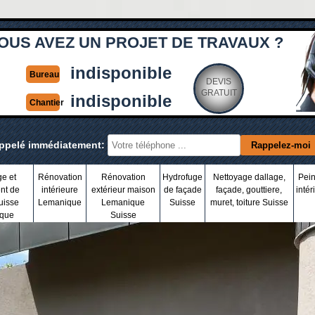
OUS AVEZ UN PROJET DE TRAVAUX ?
indisponible
Bureau
DEVIS
GRATUIT
indisponible
Chantier
appelé immédiatement:
ge et
Rénovation
Rénovation
Hydrofuge
Nettoyage dallage,
Pein
nt de
intérieure
extérieur maison
de façade
façade, gouttiere,
intér
uisse
Lemanique
Lemanique
Suisse
muret, toiture Suisse
que
Suisse