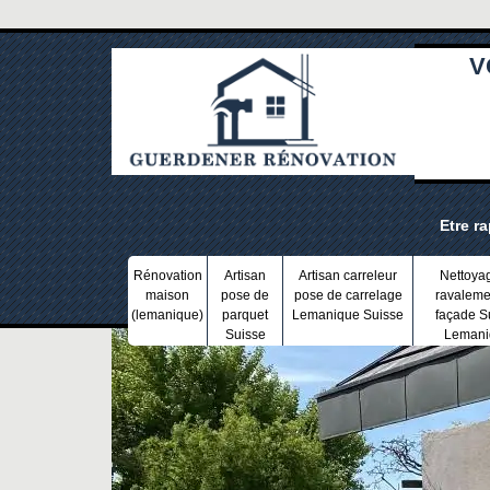
V
Etre r
Rénovation
Artisan
Artisan carreleur
Nettoya
maison
pose de
pose de carrelage
ravaleme
(lemanique)
parquet
Lemanique Suisse
façade S
Suisse
Lemani