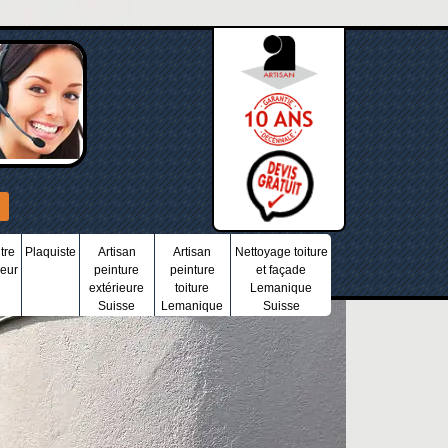
tre
Plaquiste
Artisan
Artisan
Nettoyage toiture
ieur
peinture
peinture
et façade
extérieure
toiture
Lemanique
Suisse
Lemanique
Suisse