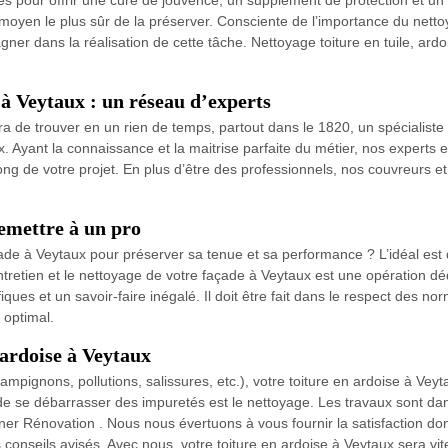
les pour offrir une cure de jouvence, un supplément de protection et un 
le moyen le plus sûr de la préserver. Consciente de l’importance du nett
er dans la réalisation de cette tâche. Nettoyage toiture en tuile, ardoi
.
 à Veytaux : un réseau d’experts
 de trouver en un rien de temps, partout dans le 1820, un spécialiste 
. Ayant la connaissance et la maitrise parfaite du métier, nos experts 
long de votre projet. En plus d’être des professionnels, nos couvreurs 
remettre à un pro
çade à Veytaux pour préserver sa tenue et sa performance ? L’idéal est
tretien et le nettoyage de votre façade à Veytaux est une opération dé
es et un savoir-faire inégalé. Il doit être fait dans le respect des no
 optimal.
 ardoise à Veytaux
mpignons, pollutions, salissures, etc.), votre toiture en ardoise à Ve
de se débarrasser des impuretés est le nettoyage. Les travaux sont dan
r Rénovation . Nous nous évertuons à vous fournir la satisfaction do
onseils avisés. Avec nous, votre toiture en ardoise à Veytaux sera vit