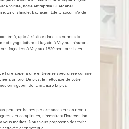
surplus de value à votre toiture à Veytaux. Quel
oyage toiture, notre entreprise Guerdener
se, zinc, shingle, bac acier, tôle… aucun n’a de
confirmé, apte à réaliser dans les normes le
en nettoyage toiture et façade à Veytaux n’auront
et nos façadiers à Veytaux 1820 sont aussi des
 de faire appel à une entreprise spécialisée comme
diée à un pro. De plus, le nettoyage de votre
rmes en vigueur, de la manière la plus
ytaux peut perdre ses performances et son rendu
gereux et compliqués, nécessitant l’intervention
nt vous méritez. Nous vous proposons des tarifs
e nettoyée et entretenue.