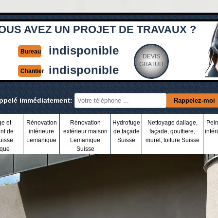
OUS AVEZ UN PROJET DE TRAVAUX ?
indisponible
Bureau
DEVIS
GRATUIT
indisponible
Chantier
appelé immédiatement:
ge et
Rénovation
Rénovation
Hydrofuge
Nettoyage dallage,
Pein
nt de
intérieure
extérieur maison
de façade
façade, gouttiere,
intér
uisse
Lemanique
Lemanique
Suisse
muret, toiture Suisse
que
Suisse