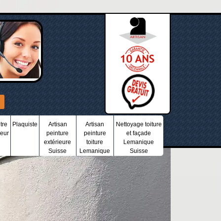
tre
Plaquiste
Artisan
Artisan
Nettoyage toiture
ieur
peinture
peinture
et façade
extérieure
toiture
Lemanique
Suisse
Lemanique
Suisse