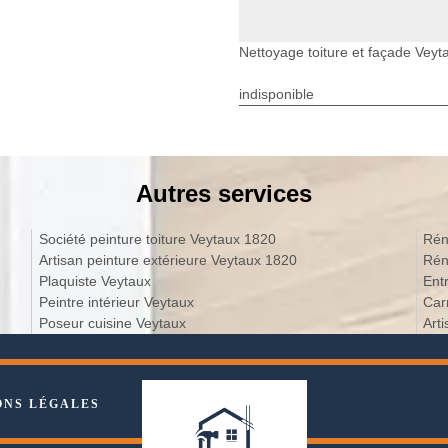
Nettoyage toiture et façade Veyt
indisponible
Autres services
Société peinture toiture Veytaux 1820
Rén
Artisan peinture extérieure Veytaux 1820
Rén
Plaquiste Veytaux
Ent
Peintre intérieur Veytaux
Car
Poseur cuisine Veytaux
Art
ONS LÉGALES