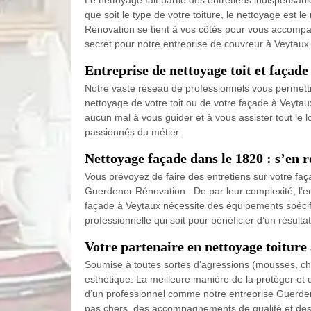
Le nettoyage fait partie des entretiens indispensab
que soit le type de votre toiture, le nettoyage est 
Rénovation se tient à vos côtés pour vous accompagn
secret pour notre entreprise de couvreur à Veytaux
Entreprise de nettoyage toit et façade
Notre vaste réseau de professionnels vous permettra
nettoyage de votre toit ou de votre façade à Veytaux
aucun mal à vous guider et à vous assister tout le 
passionnés du métier.
Nettoyage façade dans le 1820 : s’en 
Vous prévoyez de faire des entretiens sur votre fa
Guerdener Rénovation . De par leur complexité, l’en
façade à Veytaux nécessite des équipements spécifiqu
professionnelle qui soit pour bénéficier d’un résultat
Votre partenaire en nettoyage toiture
Soumise à toutes sortes d’agressions (mousses, cha
esthétique. La meilleure manière de la protéger et 
d’un professionnel comme notre entreprise Guerdene
pas chers, des accompagnements de qualité et des c