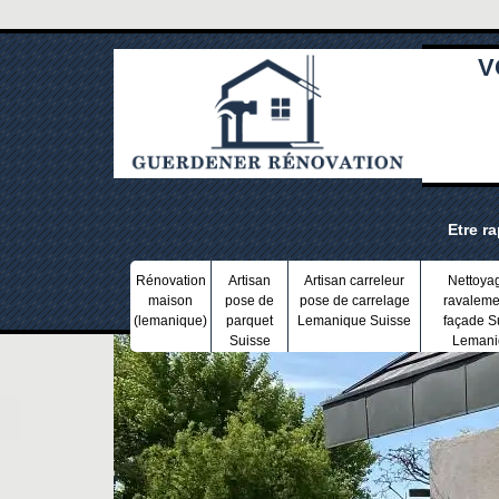
V
Etre r
Rénovation
Artisan
Artisan carreleur
Nettoya
maison
pose de
pose de carrelage
ravaleme
(lemanique)
parquet
Lemanique Suisse
façade S
Suisse
Lemani