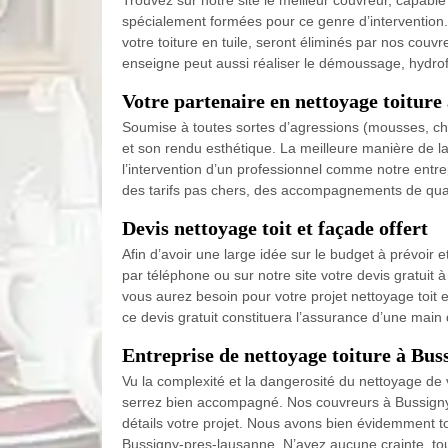
Trouvez sur notre site le meilleur couvreur, capab
spécialement formées pour ce genre d’intervention. 
votre toiture en tuile, seront éliminés par nos couv
enseigne peut aussi réaliser le démoussage, hydrof
Votre partenaire en nettoyage toiture
Soumise à toutes sortes d’agressions (mousses, cha
et son rendu esthétique. La meilleure manière de l
l’intervention d’un professionnel comme notre entr
des tarifs pas chers, des accompagnements de quali
Devis nettoyage toit et façade offert
Afin d’avoir une large idée sur le budget à prévoir e
par téléphone ou sur notre site votre devis gratuit
vous aurez besoin pour votre projet nettoyage toit
ce devis gratuit constituera l’assurance d’une main 
Entreprise de nettoyage toiture à Bu
Vu la complexité et la dangerosité du nettoyage de 
serrez bien accompagné. Nos couvreurs à Bussigny-p
détails votre projet. Nous avons bien évidemment t
Bussigny-pres-lausanne. N’ayez aucune crainte, tou