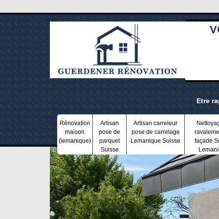
V
Etre r
Rénovation
Artisan
Artisan carreleur
Nettoya
maison
pose de
pose de carrelage
ravaleme
(lemanique)
parquet
Lemanique Suisse
façade S
Suisse
Lemani