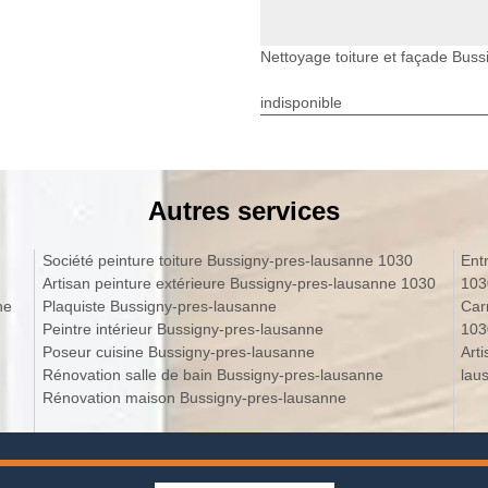
Nettoyage toiture et façade Bus
indisponible
Autres services
Société peinture toiture Bussigny-pres-lausanne 1030
Ent
Artisan peinture extérieure Bussigny-pres-lausanne 1030
103
ne
Plaquiste Bussigny-pres-lausanne
Car
Peintre intérieur Bussigny-pres-lausanne
103
Poseur cuisine Bussigny-pres-lausanne
Art
Rénovation salle de bain Bussigny-pres-lausanne
lau
Rénovation maison Bussigny-pres-lausanne