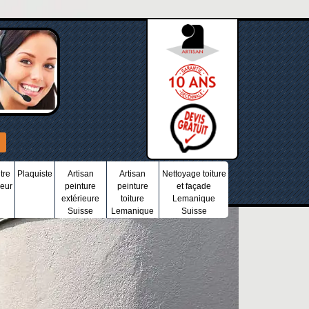
tre
Plaquiste
Artisan
Artisan
Nettoyage toiture
ieur
peinture
peinture
et façade
extérieure
toiture
Lemanique
Suisse
Lemanique
Suisse