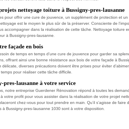
rojets nettoyage toiture à Bussigny-pres-lausanne
les pour offrir une cure de jouvence, un supplément de protection et un 
 nettoyage est le moyen le plus sûr de la préserver. Consciente de l’imp
 accompagner dans la réalisation de cette tâche. Nettoyage toiture en t
reur à Bussigny-pres-lausanne.
tre façade en bois
esoin de temps en temps d’une cure de jouvence pour garder sa splend
tions, offrant ainsi une bonne résistance aux bois de votre façade à Bu
délicate, diverses précautions doivent être prises pour éviter d’abime
emps pour réaliser cette tâche difficile.
-pres-lausanne à votre service
ps, notre entreprise Guerdener Rénovation répond à toutes les demand
à votre profit pour vous assister dans la réalisation de votre projet n
laceront chez-vous pour tout prendre en main. Qu’il s’agisse de faire
urs à Bussigny-pres-lausanne 1030 sont à votre disposition.