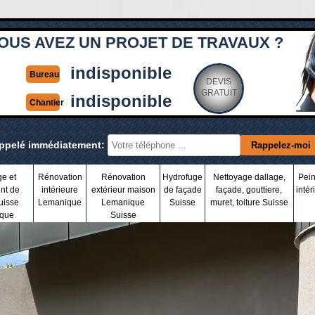
OUS AVEZ UN PROJET DE TRAVAUX ?
indisponible
Bureau
DEVIS
GRATUIT
indisponible
Chantier
appelé immédiatement:
ge et
Rénovation
Rénovation
Hydrofuge
Nettoyage dallage,
Pein
nt de
intérieure
extérieur maison
de façade
façade, gouttiere,
intér
uisse
Lemanique
Lemanique
Suisse
muret, toiture Suisse
que
Suisse