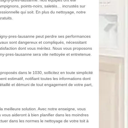
ussigny-pres-lausanne. Nos équipes ont été
ampignons, points-noirs, saletés… incrustés sur
essionnelle qui soit. En plus du nettoyage, notre
atuits.
ussigny-pres-lausanne peut perdre ses performances
avaux sont dangereux et compliqués, nécessitant
atisfaction dont vous méritez. Nous vous proposons
gny-pres-lausanne sera vite nettoyée et entretenue.
 proposés dans le 1030, sollicitez en toute simplicité
t estimatif, notifiant toutes les informations dont
étaillé et démuni de tout engagement de votre part,
la meilleure solution. Avec notre enseigne, vous
 vous aideront à bien planifier dans les moindres
tuer dans les normes le nettoyage de votre toit à