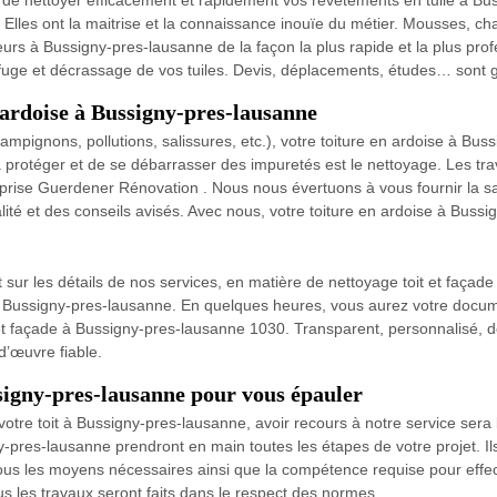
le de nettoyer efficacement et rapidement vos revêtements en tuile à B
Elles ont la maitrise et la connaissance inouïe du métier. Mousses, ch
reurs à Bussigny-pres-lausanne de la façon la plus rapide et la plus prof
uge et décrassage de vos tuiles. Devis, déplacements, études… sont gr
 ardoise à Bussigny-pres-lausanne
mpignons, pollutions, salissures, etc.), votre toiture en ardoise à B
a protéger et de se débarrasser des impuretés est le nettoyage. Les tr
eprise Guerdener Rénovation . Nous nous évertuons à vous fournir la s
té et des conseils avisés. Avec nous, votre toiture en ardoise à Bussi
t sur les détails de nos services, en matière de nettoyage toit et façade
 à Bussigny-pres-lausanne. En quelques heures, vous aurez votre documen
 et façade à Bussigny-pres-lausanne 1030. Transparent, personnalisé, d
d’œuvre fiable.
ssigny-pres-lausanne pour vous épauler
votre toit à Bussigny-pres-lausanne, avoir recours à notre service sera 
res-lausanne prendront en main toutes les étapes de votre projet. Ils
ous les moyens nécessaires ainsi que la compétence requise pour effec
s les travaux seront faits dans le respect des normes.