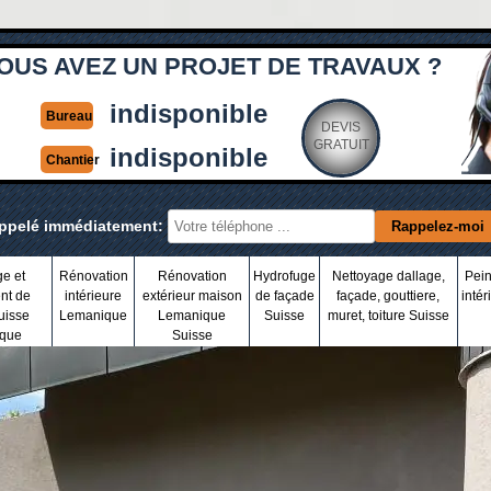
OUS AVEZ UN PROJET DE TRAVAUX ?
indisponible
Bureau
DEVIS
GRATUIT
indisponible
Chantier
appelé immédiatement:
ge et
Rénovation
Rénovation
Hydrofuge
Nettoyage dallage,
Pein
nt de
intérieure
extérieur maison
de façade
façade, gouttiere,
intér
uisse
Lemanique
Lemanique
Suisse
muret, toiture Suisse
que
Suisse