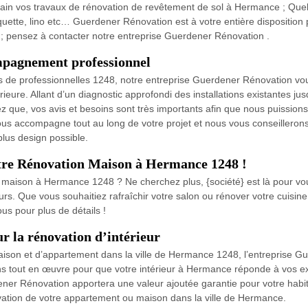
in vos travaux de rénovation de revêtement de sol à Hermance ; Quel 
quette, lino etc… Guerdener Rénovation est à votre entière disposition p
 pensez à contacter notre entreprise Guerdener Rénovation .
pagnement professionnel
s de professionnelles 1248, notre entreprise Guerdener Rénovation vous
rieure. Allant d’un diagnostic approfondi des installations existantes j
que, vos avis et besoins sont très importants afin que nous puissions
s accompagne tout au long de votre projet et nous vous conseillerons s
plus design possible.
otre Rénovation Maison à Hermance 1248 !
 maison à Hermance 1248 ? Ne cherchez plus, {société} est là pour vou
urs. Que vous souhaitiez rafraîchir votre salon ou rénover votre cuisine
us pour plus de détails !
 la rénovation d’intérieur
aison et d’appartement dans la ville de Hermance 1248, l’entreprise 
s tout en œuvre pour que votre intérieur à Hermance réponde à vos ex
ener Rénovation apportera une valeur ajoutée garantie pour votre habit
vation de votre appartement ou maison dans la ville de Hermance.