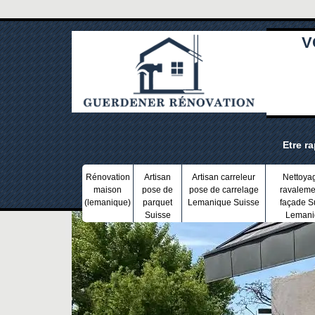
V
Etre r
Rénovation
Artisan
Artisan carreleur
Nettoya
maison
pose de
pose de carrelage
ravaleme
(lemanique)
parquet
Lemanique Suisse
façade S
Suisse
Lemani