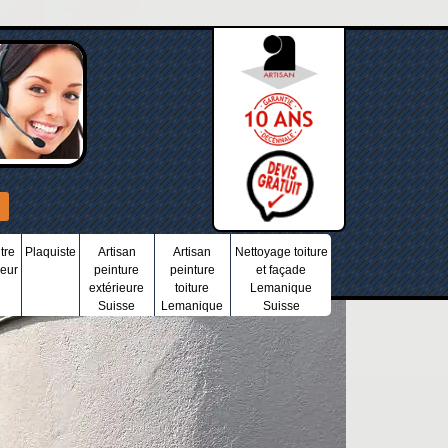
tre
Plaquiste
Artisan
Artisan
Nettoyage toiture
ieur
peinture
peinture
et façade
extérieure
toiture
Lemanique
Suisse
Lemanique
Suisse