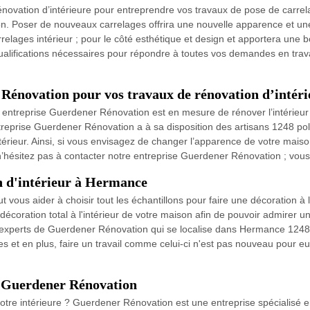
rénovation d’intérieure pour entreprendre vos travaux de pose de carr
n. Poser de nouveaux carrelages offrira une nouvelle apparence et une 
elages intérieur ; pour le côté esthétique et design et apportera une b
lifications nécessaires pour répondre à toutes vos demandes en trava
 Rénovation pour vos travaux de rénovation d’intéri
 entreprise Guerdener Rénovation est en mesure de rénover l’intérieur
reprise Guerdener Rénovation a à sa disposition des artisans 1248 pol
érieur. Ainsi, si vous envisagez de changer l’apparence de votre mai
n’hésitez pas à contacter notre entreprise Guerdener Rénovation ; vous
on d'intérieur à Hermance
vous aider à choisir tout les échantillons pour faire une décoration à 
décoration total à l'intérieur de votre maison afin de pouvoir admire
x experts de Guerdener Rénovation qui se localise dans Hermance 1248 p
ées et en plus, faire un travail comme celui-ci n'est pas nouveau pour 
c Guerdener Rénovation
tre intérieure ? Guerdener Rénovation est une entreprise spécialisé e