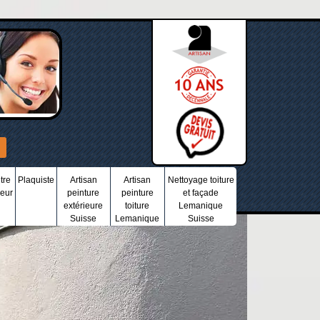
tre
Plaquiste
Artisan
Artisan
Nettoyage toiture
ieur
peinture
peinture
et façade
extérieure
toiture
Lemanique
Suisse
Lemanique
Suisse