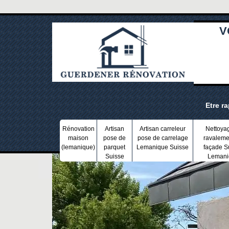
V
Etre r
Rénovation
Artisan
Artisan carreleur
Nettoya
maison
pose de
pose de carrelage
ravaleme
(lemanique)
parquet
Lemanique Suisse
façade S
Suisse
Lemani