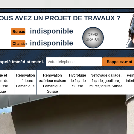
OUS AVEZ UN PROJET DE TRAVAUX ?
indisponible
Bureau
DEVIS
GRATUIT
indisponible
Chantier
appelé immédiatement:
ge et
Rénovation
Rénovation
Hydrofuge
Nettoyage dallage,
Pein
nt de
intérieure
extérieur maison
de façade
façade, gouttiere,
intér
uisse
Lemanique
Lemanique
Suisse
muret, toiture Suisse
que
Suisse