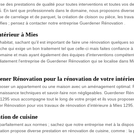
 des prestations de qualité pour toutes interventions et toutes vos d
. En tant que professionnels dans le domaine, nous proposons diverses
se de carrelage et de parquet, la création de cloison ou pièce, les tra
Mies ; pensez à contacter notre entreprise Guerdener Rénovation .
ntérieur à Mies
abitat, sachant qu'il est important de faire une rénovation quelques soie
che qui exige un bon traitement tel que celle-ci mais faites confiance
maine et mais ayant également des équipes d'interventions compétentes
diatement l'entreprise de Guerdener Rénovation qui se localise dans M
ener Rénovation pour la rénovation de votre intérie
poser un appartement ou une maison avec un aménagement optimal. Po
onnaissance techniques et savoir-faire non négligeables. Guerdener Rén
 1295 vous accompagne tout le long de votre projet et ils vous proposer
ner Rénovation pour vos travaux de rénovation d’intérieure à Mies 1295.
ion de cuisine
t parfaitement aux normes ; sachez que notre entreprise met à la dispos
ation propose diverse prestation en rénovation de cuisine, comme : la 