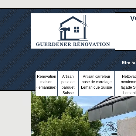
V
Etre r
Rénovation
Artisan
Artisan carreleur
Nettoya
maison
pose de
pose de carrelage
ravaleme
(lemanique)
parquet
Lemanique Suisse
façade S
Suisse
Lemani