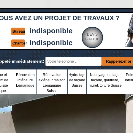
OUS AVEZ UN PROJET DE TRAVAUX ?
indisponible
Bureau
DEVIS
GRATUIT
indisponible
Chantier
appelé immédiatement:
ge et
Rénovation
Rénovation
Hydrofuge
Nettoyage dallage,
Pein
nt de
intérieure
extérieur maison
de façade
façade, gouttiere,
intér
uisse
Lemanique
Lemanique
Suisse
muret, toiture Suisse
que
Suisse