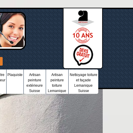
tre
Plaquiste
Artisan
Artisan
Nettoyage toiture
ieur
peinture
peinture
et façade
extérieure
toiture
Lemanique
Suisse
Lemanique
Suisse