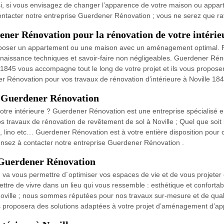
nsi, si vous envisagez de changer l’apparence de votre maison ou appart
contacter notre entreprise Guerdener Rénovation ; vous ne serez que rav
ener Rénovation pour la rénovation de votre intérie
poser un appartement ou une maison avec un aménagement optimal. Po
onnaissance techniques et savoir-faire non négligeables. Guerdener Rén
 1845 vous accompagne tout le long de votre projet et ils vous proposer
er Rénovation pour vos travaux de rénovation d’intérieure à Noville 184
c Guerdener Rénovation
re intérieure ? Guerdener Rénovation est une entreprise spécialisé en
 travaux de rénovation de revêtement de sol à Noville ; Quel que soit
, lino etc… Guerdener Rénovation est à votre entière disposition pour ce
ensez à contacter notre entreprise Guerdener Rénovation .
Guerdener Rénovation
n va vous permettre d´optimiser vos espaces de vie et de vous projete
re de vivre dans un lieu qui vous ressemble : esthétique et confortab
lle ; nous sommes réputées pour nos travaux sur-mesure et de qualité. 
 proposera des solutions adaptées à votre projet d’aménagement d’app