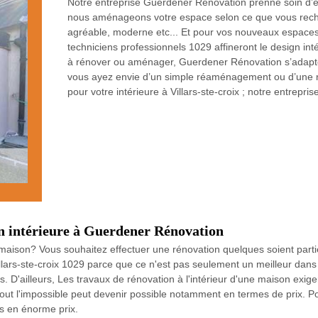
Notre entreprise Guerdener Rénovation prenne soin d’étu
nous aménageons votre espace selon ce que vous recher
agréable, moderne etc... Et pour vos nouveaux espaces
techniciens professionnels 1029 affineront le design int
à rénover ou aménager, Guerdener Rénovation s’adapte 
vous ayez envie d’un simple réaménagement ou d’une ré
pour votre intérieure à Villars-ste-croix ; notre entrepr
n intérieure à Guerdener Rénovation
e maison? Vous souhaitez effectuer une rénovation quelques soient partie
lars-ste-croix 1029 parce que ce n'est pas seulement un meilleur dan
s. D'ailleurs, Les travaux de rénovation à l'intérieur d'une maison exig
ut l'impossible peut devenir possible notamment en termes de prix. P
es en énorme prix.