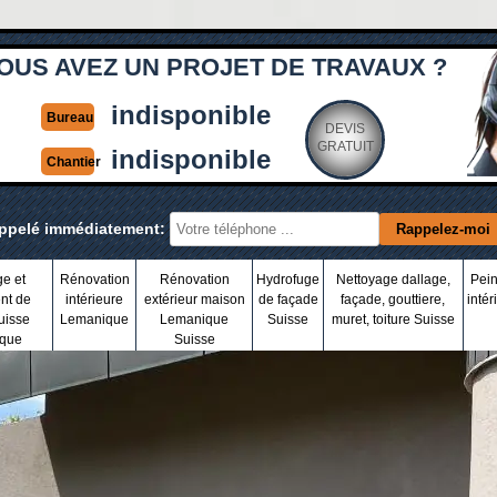
OUS AVEZ UN PROJET DE TRAVAUX ?
indisponible
Bureau
DEVIS
GRATUIT
indisponible
Chantier
appelé immédiatement:
ge et
Rénovation
Rénovation
Hydrofuge
Nettoyage dallage,
Pein
nt de
intérieure
extérieur maison
de façade
façade, gouttiere,
intér
uisse
Lemanique
Lemanique
Suisse
muret, toiture Suisse
que
Suisse