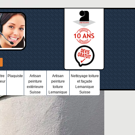
tre
Plaquiste
Artisan
Artisan
Nettoyage toiture
ieur
peinture
peinture
et façade
extérieure
toiture
Lemanique
Suisse
Lemanique
Suisse