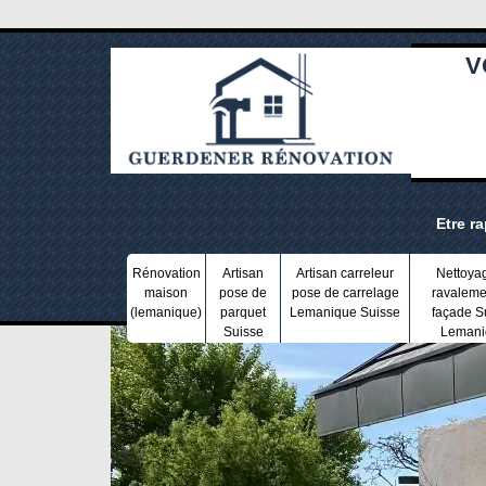
V
Etre r
Rénovation
Artisan
Artisan carreleur
Nettoya
maison
pose de
pose de carrelage
ravaleme
(lemanique)
parquet
Lemanique Suisse
façade S
Suisse
Lemani