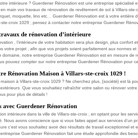
re intérieure ? Guerdener Rénovation est une entreprise spécialisé en t
en main vos travaux de rénovation de revêtement de sol à Villars-ste-c
arquet, moquette, lino etc… Guerdener Rénovation est à votre entière di
s-ste-croix 1029 ; pensez à contacter notre entreprise Guerdener Rénov
ravaux de rénovation d’intérieure
ation , l’intérieure de votre habitation sera plus design, plus confort 
s votre projet ; afin que vos projets soient parfaitement aux normes e
le domaine, notre entreprise Guerdener Rénovation est en mesure de r
 vous pouvez compter sur notre entreprise Guerdener Rénovation pour ce 
re Rénovation Maison à Villars-ste-croix 1029 !
maison à Villars-ste-croix 1029 ? Ne cherchez plus, {société} est là p
 extérieurs. Que vous souhaitiez rafraîchir votre salon ou rénover votre 
us pour plus de détails !
es avec Guerdener Rénovation
n intérieure dans la ville de Villars-ste-croix ; en optant pour les se
alité. Nous avons conscience que si vous faites appel aux services d’un
re c’est vous souhaitez avoir des résultats de travail exceptionnel et e
 entreprise Guerdener Rénovation fait une étude approfondie des besoins