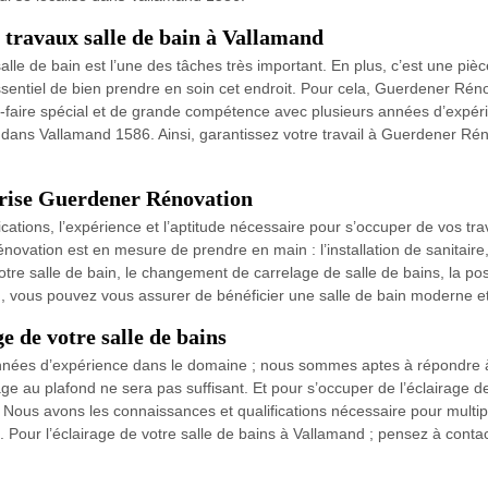
 travaux salle de bain à Vallamand
alle de bain est l’une des tâches très important. En plus, c’est une pi
ssentiel de bien prendre en soin cet endroit. Pour cela, Guerdener Rénov
voir-faire spécial et de grande compétence avec plusieurs années d’expér
ns Vallamand 1586. Ainsi, garantissez votre travail à Guerdener Rénova
prise Guerdener Rénovation
cations, l’expérience et l’aptitude nécessaire pour s’occuper de vos tr
ovation est en mesure de prendre en main : l’installation de sanitaire,
 votre salle de bain, le changement de carrelage de salle de bains, la
, vous pouvez vous assurer de bénéficier une salle de bain moderne et
 de votre salle de bains
nnées d’expérience dans le domaine ; nous sommes aptes à répondre 
ge au plafond ne sera pas suffisant. Et pour s’occuper de l’éclairage de 
us avons les connaissances et qualifications nécessaire pour multipli
 Pour l’éclairage de votre salle de bains à Vallamand ; pensez à conta