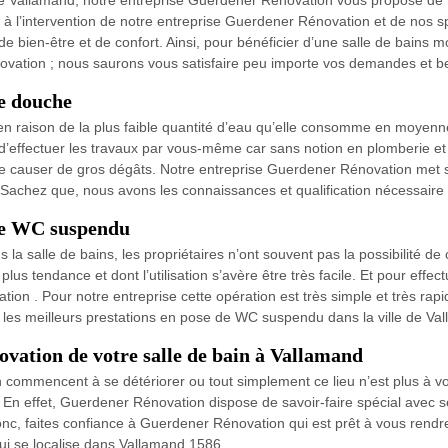
 de Vallamand, notre entreprise Guerdener Rénovation vous propose de
 l’intervention de notre entreprise Guerdener Rénovation et de nos spé
 bien-être et de confort. Ainsi, pour bénéficier d’une salle de bains 
ovation ; nous saurons vous satisfaire peu importe vos demandes et b
e douche
n raison de la plus faible quantité d’eau qu’elle consomme en moyenne
er d’effectuer les travaux par vous-même car sans notion en plomberie e
e causer de gros dégâts. Notre entreprise Guerdener Rénovation met s
 Sachez que, nous avons les connaissances et qualification nécessaire
de WC suspendu
ns la salle de bains, les propriétaires n’ont souvent pas la possibilité 
us tendance et dont l’utilisation s’avère être très facile. Et pour effectu
 . Pour notre entreprise cette opération est très simple et très rapide 
les meilleurs prestations en pose de WC suspendu dans la ville de Val
novation de votre salle de bain à Vallamand
n commencent à se détériorer ou tout simplement ce lieu n’est plus à vo
. En effet, Guerdener Rénovation dispose de savoir-faire spécial avec 
c, faites confiance à Guerdener Rénovation qui est prêt à vous rendre 
i se localise dans Vallamand 1586.