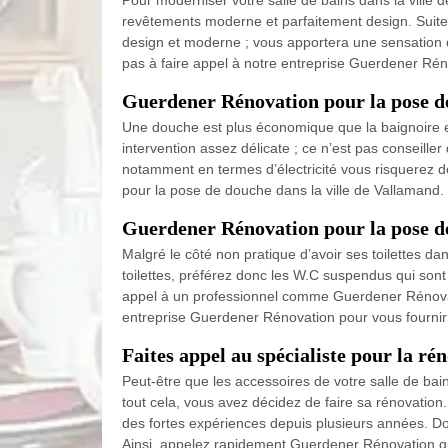
Pour moderniser votre salle de bains dans la ville
revêtements moderne et parfaitement design. Suite à
design et moderne ; vous apportera une sensation de
pas à faire appel à notre entreprise Guerdener Rén
Guerdener Rénovation pour la pose d
Une douche est plus économique que la baignoire e
intervention assez délicate ; ce n’est pas conseill
notamment en termes d’électricité vous risquerez d
pour la pose de douche dans la ville de Vallamand.
Guerdener Rénovation pour la pose 
Malgré le côté non pratique d’avoir ses toilettes da
toilettes, préférez donc les W.C suspendus qui sont pl
appel à un professionnel comme Guerdener Rénovation
entreprise Guerdener Rénovation pour vous fournir 
Faites appel au spécialiste pour la ré
Peut-être que les accessoires de votre salle de bai
tout cela, vous avez décidez de faire sa rénovation
des fortes expériences depuis plusieurs années. Don
Ainsi, appelez rapidement Guerdener Rénovation qu