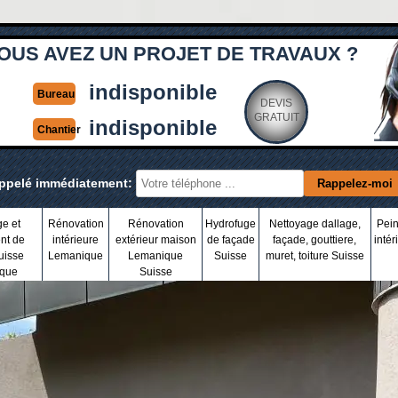
OUS AVEZ UN PROJET DE TRAVAUX ?
indisponible
Bureau
DEVIS
GRATUIT
indisponible
Chantier
appelé immédiatement:
ge et
Rénovation
Rénovation
Hydrofuge
Nettoyage dallage,
Pein
nt de
intérieure
extérieur maison
de façade
façade, gouttiere,
intér
uisse
Lemanique
Lemanique
Suisse
muret, toiture Suisse
que
Suisse