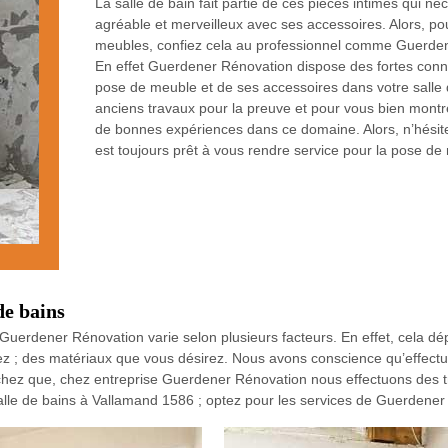
La salle de bain fait partie de ces pièces intimes qui n
agréable et merveilleux avec ses accessoires. Alors, pou
meubles, confiez cela au professionnel comme Guerden
En effet Guerdener Rénovation dispose des fortes con
pose de meuble et de ses accessoires dans votre salle d
anciens travaux pour la preuve et pour vous bien mont
de bonnes expériences dans ce domaine. Alors, n’hésit
est toujours prêt à vous rendre service pour la pose de 
de bains
Guerdener Rénovation varie selon plusieurs facteurs. En effet, cela dép
itez ; des matériaux que vous désirez. Nous avons conscience qu’effectu
chez que, chez entreprise Guerdener Rénovation nous effectuons des t
salle de bains à Vallamand 1586 ; optez pour les services de Guerdener