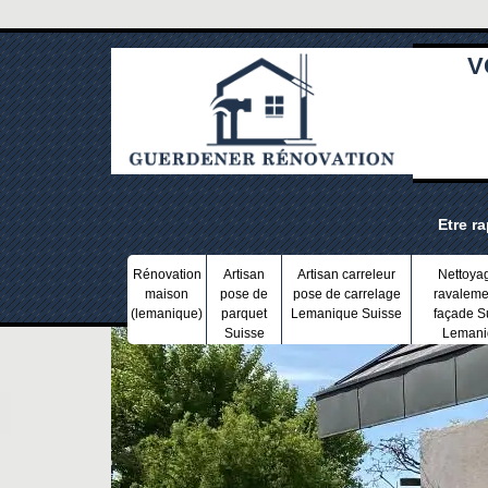
V
Etre r
Rénovation
Artisan
Artisan carreleur
Nettoya
maison
pose de
pose de carrelage
ravaleme
(lemanique)
parquet
Lemanique Suisse
façade S
Suisse
Lemani