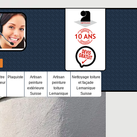
tre
Plaquiste
Artisan
Artisan
Nettoyage toiture
ieur
peinture
peinture
et façade
extérieure
toiture
Lemanique
Suisse
Lemanique
Suisse