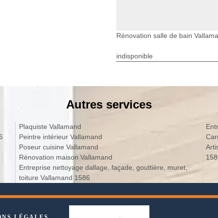
Rénovation salle de bain Vallam
indisponible
Autres services
Plaquiste Vallamand
Ent
6
Peintre intérieur Vallamand
Car
Poseur cuisine Vallamand
Art
Rénovation maison Vallamand
158
Entreprise nettoyage dallage, façade, gouttière, muret,
toiture Vallamand 1586
ONS LÉGALES