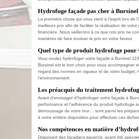
Hydrofuge façade pas cher à Bursinel
La première chose qui vous vient à l’esprit lors de
meilleurs prix afin de faciliter la réalisation de vot
financière. Nous veillerons à ce que nos prix ne co
manières de faire évoluer le prix en votre faveur.
Quel type de produit hydrofuge pour v
Vous voulez hydrofuger votre façade à Bursinel 11
Bursinel est le bon choix pour vous accompagner et 
regard des normes en vigueur et de votre budget, no
l’environnement.
Les préacquis du traitement hydrofug
Avant d’envisager d’hydrofuger votre façade à Burs
performance et l’adhérence du produit hydrofuge sur 
démoussage de votre mur… sont parmi les préparatifs
à votre entière disposition pour effectuer ces tâche
Nos compétences en matière d’hydrof
Disposant des façadiers aguerris, ayant été spécia