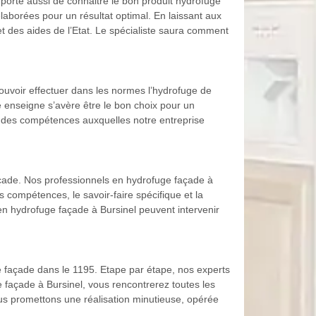
porte aussi de connaitre le bon produit hydrofuge
élaborées pour un résultat optimal. En laissant aux
et des aides de l’Etat. Le spécialiste saura comment
ouvoir effectuer dans les normes l’hydrofuge de
re enseigne s’avère être le bon choix pour un
nt des compétences auxquelles notre entreprise
açade. Nos professionnels en hydrofuge façade à
es compétences, le savoir-faire spécifique et la
en hydrofuge façade à Bursinel peuvent intervenir
re façade dans le 1195. Etape par étape, nos experts
e façade à Bursinel, vous rencontrerez toutes les
ous promettons une réalisation minutieuse, opérée