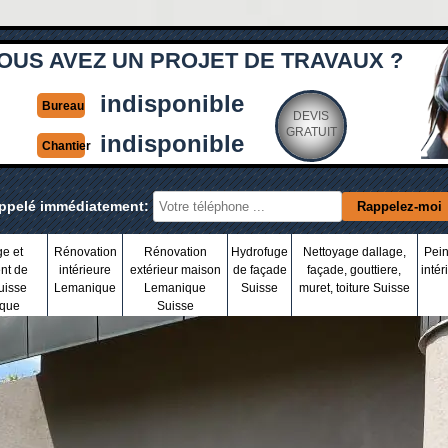
OUS AVEZ UN PROJET DE TRAVAUX ?
indisponible
Bureau
DEVIS
GRATUIT
indisponible
Chantier
appelé immédiatement:
ge et
Rénovation
Rénovation
Hydrofuge
Nettoyage dallage,
Pein
nt de
intérieure
extérieur maison
de façade
façade, gouttiere,
intér
uisse
Lemanique
Lemanique
Suisse
muret, toiture Suisse
que
Suisse