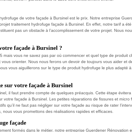
 l’hydrofuge de votre façade à Bursinel est le prix. Notre entreprise Gu
re projet traitement hydrofuge façade à Bursinel. En effet, notre tarif a é
nstituent pas un obstacle à l’accomplissement de votre projet. Nous no
otre façade à Bursinel ?
95 mais vous ne savez pas par où commencer et quel type de produit c
vous orienter. Nous nous ferons un devoir de toujours vous aider et de 
us vous aiguillerons sur le type de produit hydrofuge le plus adapté à
e sur votre façade à Bursinel
inel, il faut prendre compte de quelques préacquis. Cette étape éviter
votre façade à Bursinel. Les petites réparations de fissures et micro fi
 qu’il ne faut pas négliger sur votre façade au risque de rater l’inte
s, nous vous promettons des réalisations rapides et efficaces.
uge façade
lement formés dans le métier, notre entreprise Guerdener Rénovation est