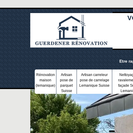
V
Etre r
Rénovation
Artisan
Artisan carreleur
Nettoya
maison
pose de
pose de carrelage
ravaleme
(lemanique)
parquet
Lemanique Suisse
façade S
Suisse
Lemani