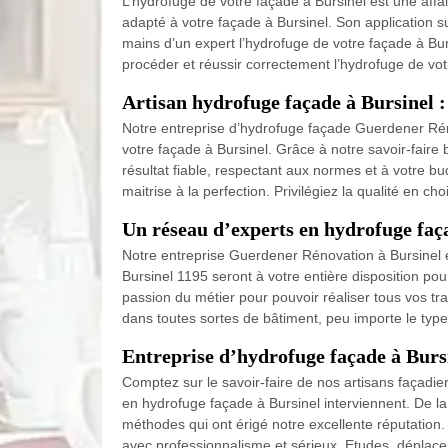
L’hydrofuge de votre façade à Bursinel est une aff
adapté à votre façade à Bursinel. Son application su
mains d’un expert l’hydrofuge de votre façade à Bur
procéder et réussir correctement l’hydrofuge de vot
Artisan hydrofuge façade à Bursinel :
Notre entreprise d’hydrofuge façade Guerdener Réno
votre façade à Bursinel. Grâce à notre savoir-faire 
résultat fiable, respectant aux normes et à votre b
maitrise à la perfection. Privilégiez la qualité en c
Un réseau d’experts en hydrofuge faç
Notre entreprise Guerdener Rénovation à Bursinel 
Bursinel 1195 seront à votre entière disposition pour
passion du métier pour pouvoir réaliser tous vos t
dans toutes sortes de bâtiment, peu importe le type
Entreprise d’hydrofuge façade à Bursi
Comptez sur le savoir-faire de nos artisans façadie
en hydrofuge façade à Bursinel interviennent. De la 
méthodes qui ont érigé notre excellente réputation.
avec professionnalisme et sérieux. Etudes, déplace