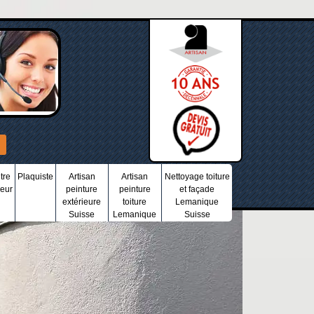
tre
Plaquiste
Artisan
Artisan
Nettoyage toiture
ieur
peinture
peinture
et façade
extérieure
toiture
Lemanique
Suisse
Lemanique
Suisse