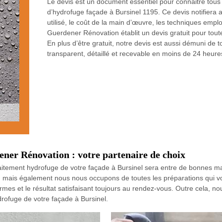
Le devis est un document essentiel pour connaitre tous l
d’hydrofuge façade à Bursinel 1195. Ce devis notifiera ai
utilisé, le coût de la main d’œuvre, les techniques empl
Guerdener Rénovation établit un devis gratuit pour tout
En plus d’être gratuit, notre devis est aussi démuni de 
transparent, détaillé et recevable en moins de 24 heure
ner Rénovation : votre partenaire de choix
raitement hydrofuge de votre façade à Bursinel sera entre de bonnes m
l, mais également nous nous occupons de toutes les préparations qui v
es et le résultat satisfaisant toujours au rendez-vous. Outre cela, nou
hydrofuge de votre façade à Bursinel.