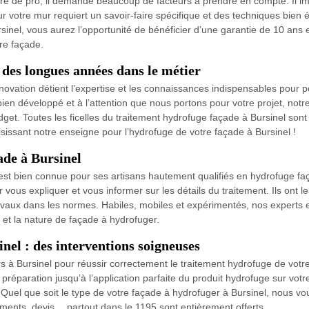
aire de pro, il demande beaucoup de facteurs à prendre en compte. Il im
r votre mur requiert un savoir-faire spécifique et des techniques bien 
sinel, vous aurez l’opportunité de bénéficier d’une garantie de 10 ans 
re façade.
 des longues années dans le métier
vation détient l’expertise et les connaissances indispensables pour p
bien développé et à l’attention que nous portons pour votre projet, not
udget. Toutes les ficelles du traitement hydrofuge façade à Bursinel so
hoisissant notre enseigne pour l’hydrofuge de votre façade à Bursinel !
ade à Bursinel
est bien connue pour ses artisans hautement qualifiés en hydrofuge f
 vous expliquer et vous informer sur les détails du traitement. Ils ont l
ravaux dans les normes. Habiles, mobiles et expérimentés, nos experts 
 et la nature de façade à hydrofuger.
nel : des interventions soigneuses
rs à Bursinel pour réussir correctement le traitement hydrofuge de vot
préparation jusqu’à l’application parfaite du produit hydrofuge sur votr
 Quel que soit le type de votre façade à hydrofuger à Bursinel, nous v
ments, devis… partout dans le 1195 sont entièrement offerts.