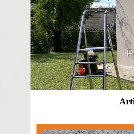
P
Art