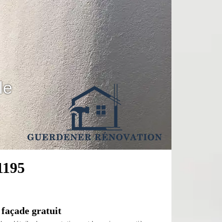
le
1195
façade gratuit