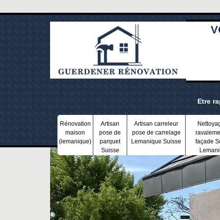
V
Etre r
Rénovation
Artisan
Artisan carreleur
Nettoya
maison
pose de
pose de carrelage
ravaleme
(lemanique)
parquet
Lemanique Suisse
façade S
Suisse
Lemani