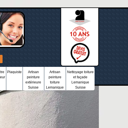
tre
Plaquiste
Artisan
Artisan
Nettoyage toiture
ieur
peinture
peinture
et façade
extérieure
toiture
Lemanique
Suisse
Lemanique
Suisse