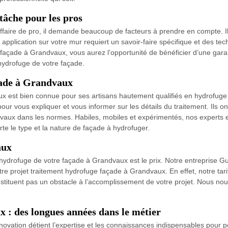
âche pour les pros
faire de pro, il demande beaucoup de facteurs à prendre en compte. Il 
plication sur votre mur requiert un savoir-faire spécifique et des tec
 façade à Grandvaux, vous aurez l’opportunité de bénéficier d’une garant
hydrofuge de votre façade.
çade à Grandvaux
 est bien connue pour ses artisans hautement qualifiés en hydrofuge
ur vous expliquer et vous informer sur les détails du traitement. Ils ont
travaux dans les normes. Habiles, mobiles et expérimentés, nos expert
te le type et la nature de façade à hydrofuger.
aux
 l’hydrofuge de votre façade à Grandvaux est le prix. Notre entreprise
 votre projet traitement hydrofuge façade à Grandvaux. En effet, notre tar
nstituent pas un obstacle à l’accomplissement de votre projet. Nous no
 : des longues années dans le métier
vation détient l’expertise et les connaissances indispensables pour p