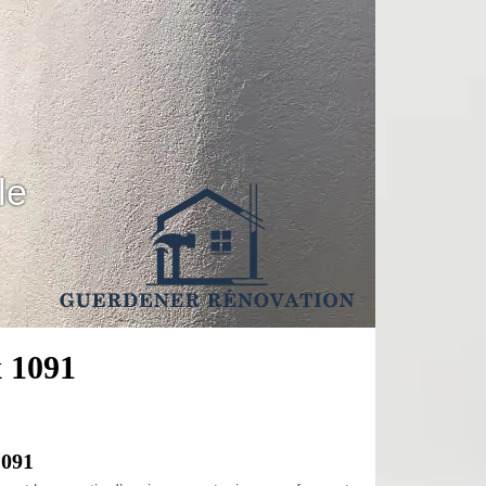
le
 1091
1091