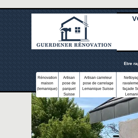
V
Etre r
Rénovation
Artisan
Artisan carreleur
Nettoya
maison
pose de
pose de carrelage
ravaleme
(lemanique)
parquet
Lemanique Suisse
façade S
Suisse
Lemani