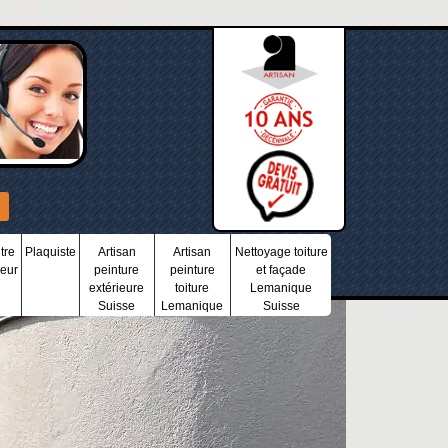
tre
Plaquiste
Artisan
Artisan
Nettoyage toiture
ieur
peinture
peinture
et façade
extérieure
toiture
Lemanique
Suisse
Lemanique
Suisse