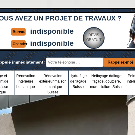
OUS AVEZ UN PROJET DE TRAVAUX ?
indisponible
Bureau
DEVIS
GRATUIT
indisponible
Chantier
appelé immédiatement:
ge et
Rénovation
Rénovation
Hydrofuge
Nettoyage dallage,
Pein
nt de
intérieure
extérieur maison
de façade
façade, gouttiere,
intér
uisse
Lemanique
Lemanique
Suisse
muret, toiture Suisse
que
Suisse