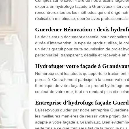
Comptez sur le savoir-faire de nos artisans façadi
experts en hydrofuge façade à Grandvaux intervienn
rencontrerez toutes les méthodes qui ont érigé not
réalisation minutieuse, opérée avec professionnali
Guerdener Rénovation : devis hydrofu
Le devis est un document essentiel pour connaitre t
durée d’intervention, le type de produit utilisé, le
un devis gratuit pour toute soumission de projet hy
personnalisé, transparent, détaillé et recevable en
Hydrofuger votre façade à Grandvaux 
Nombreux sont les atouts qu’apporte le traitement
porosité. Ce traitement participe à la conservation d
thermique de votre façade. Le produit hydrofuge empê
couleur de votre mur, tout en rendant plus étincela
Entreprise d’hydrofuge façade Guerd
Laissez-vous guider par notre entreprise Guerdener
les meilleures manières de réussir votre projet, da
adapté à votre façade à Grandvaux. Bien évidemment
veillerons à ce que tout sera fait de la façon la plus 