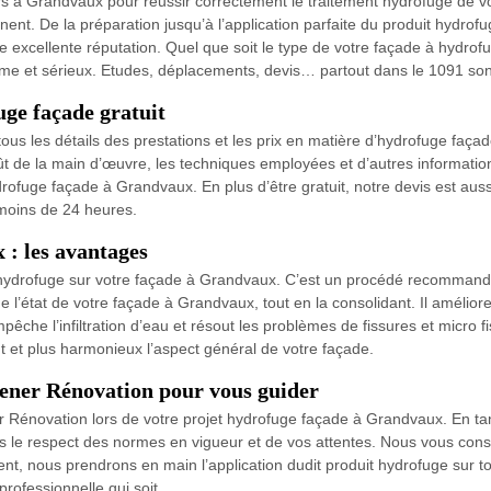
ers à Grandvaux pour réussir correctement le traitement hydrofuge de v
ent. De la préparation jusqu’à l’application parfaite du produit hydro
re excellente réputation. Quel que soit le type de votre façade à hyd
sme et sérieux. Etudes, déplacements, devis… partout dans le 1091 sont
ge façade gratuit
ous les détails des prestations et les prix en matière d’hydrofuge façad
 coût de la main d’œuvre, les techniques employées et d’autres informat
drofuge façade à Grandvaux. En plus d’être gratuit, notre devis est aus
 moins de 24 heures.
: les avantages
 hydrofuge sur votre façade à Grandvaux. C’est un procédé recommandé
e l’état de votre façade à Grandvaux, tout en la consolidant. Il améliore
che l’infiltration d’eau et résout les problèmes de fissures et micro fi
nt et plus harmonieux l’aspect général de votre façade.
ener Rénovation pour vous guider
 Rénovation lors de votre projet hydrofuge façade à Grandvaux. En tan
ns le respect des normes en vigueur et de vos attentes. Nous vous conse
, nous prendrons en main l’application dudit produit hydrofuge sur tou
professionnelle qui soit.