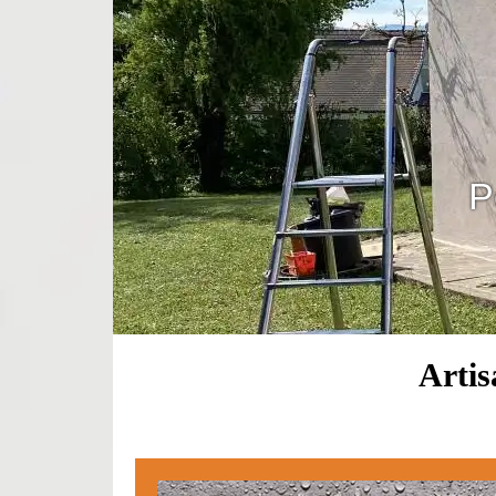
P
Artis