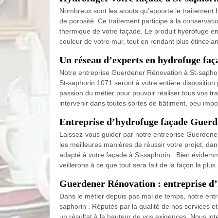
Nombreux sont les atouts qu’apporte le traitement
de porosité. Ce traitement participe à la conservatio
thermique de votre façade. Le produit hydrofuge empê
couleur de votre mur, tout en rendant plus étincela
Un réseau d’experts en hydrofuge faç
Notre entreprise Guerdener Rénovation à St-saphor
St-saphorin 1071 seront à votre entière disposition p
passion du métier pour pouvoir réaliser tous vos t
intervenir dans toutes sortes de bâtiment, peu impor
Entreprise d’hydrofuge façade Guerd
Laissez-vous guider par notre entreprise Guerdener 
les meilleures manières de réussir votre projet, da
adapté à votre façade à St-saphorin . Bien évidemme
veillerons à ce que tout sera fait de la façon la plus 
Guerdener Rénovation : entreprise 
Dans le métier depuis pas mal de temps, notre entre
saphorin . Réputés par la qualité de nos services 
un résultat à la hauteur de vos exigences. Nous in