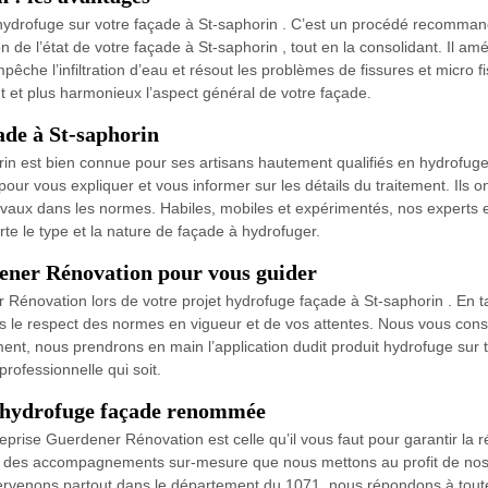
 hydrofuge sur votre façade à St-saphorin . C’est un procédé recomman
n de l’état de votre façade à St-saphorin , tout en la consolidant. Il amé
che l’infiltration d’eau et résout les problèmes de fissures et micro fi
nt et plus harmonieux l’aspect général de votre façade.
ade à St-saphorin
in est bien connue pour ses artisans hautement qualifiés en hydrofug
our vous expliquer et vous informer sur les détails du traitement. Ils on
ravaux dans les normes. Habiles, mobiles et expérimentés, nos experts
te le type et la nature de façade à hydrofuger.
ener Rénovation pour vous guider
Rénovation lors de votre projet hydrofuge façade à St-saphorin . En ta
ns le respect des normes en vigueur et de vos attentes. Nous vous conse
nt, nous prendrons en main l’application dudit produit hydrofuge sur t
professionnelle qui soit.
d’hydrofuge façade renommée
prise Guerdener Rénovation est celle qu’il vous faut pour garantir la r
et des accompagnements sur-mesure que nous mettons au profit de nos cl
tervenons partout dans le département du 1071, nous répondons à tout