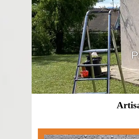
P
Artis