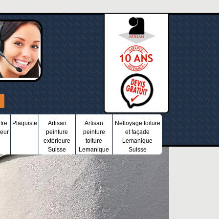
tre
Plaquiste
Artisan
Artisan
Nettoyage toiture
ieur
peinture
peinture
et façade
extérieure
toiture
Lemanique
Suisse
Lemanique
Suisse