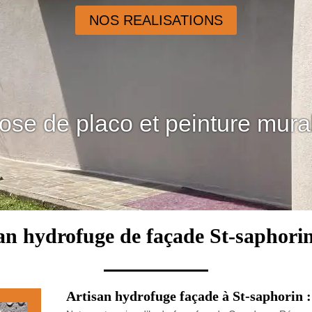
NOS REALISATIONS
ose de placo et peinture mura
an hydrofuge de façade St-saphori
Artisan hydrofuge façade à St-saphorin :