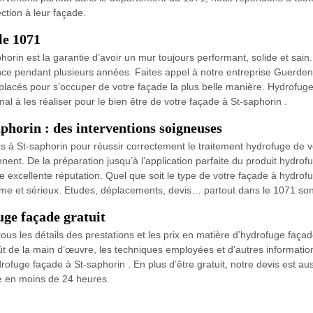
ction à leur façade.
le 1071
rin est la garantie d’avoir un mur toujours performant, solide et sain. 
ce pendant plusieurs années. Faites appel à notre entreprise Guerden
lacés pour s’occuper de votre façade la plus belle manière. Hydrofu
l à les réaliser pour le bien être de votre façade à St-saphorin .
phorin : des interventions soigneuses
rs à St-saphorin pour réussir correctement le traitement hydrofuge de 
ent. De la préparation jusqu’à l’application parfaite du produit hydrof
e excellente réputation. Quel que soit le type de votre façade à hydro
sme et sérieux. Etudes, déplacements, devis… partout dans le 1071 sont
ge façade gratuit
us les détails des prestations et les prix en matière d’hydrofuge façade
 coût de la main d’œuvre, les techniques employées et d’autres informat
rofuge façade à St-saphorin . En plus d’être gratuit, notre devis est a
le en moins de 24 heures.