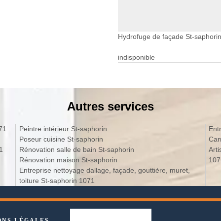
Hydrofuge de façade St-saphori
indisponible
Autres services
maison St-saphorin 1071
Peintre intérieur St-saphorin
Poseur cuisine St-saphorin
phorin 1071
Rénovation salle de bain St-saphorin
Art
Rénovation maison St-saphorin
107
Entreprise nettoyage dallage, façade, gouttière, muret,
toiture St-saphorin 1071
ONS LÉGALES