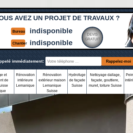
OUS AVEZ UN PROJET DE TRAVAUX ?
indisponible
Bureau
DEVIS
GRATUIT
indisponible
Chantier
appelé immédiatement:
ge et
Rénovation
Rénovation
Hydrofuge
Nettoyage dallage,
Pein
nt de
intérieure
extérieur maison
de façade
façade, gouttiere,
intér
uisse
Lemanique
Lemanique
Suisse
muret, toiture Suisse
que
Suisse