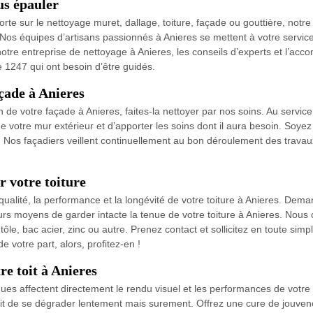
us épauler
rte sur le nettoyage muret, dallage, toiture, façade ou gouttière, notr
Nos équipes d’artisans passionnés à Anieres se mettent à votre service
ez notre entreprise de nettoyage à Anieres, les conseils d’experts et l’
e 1247 qui ont besoin d’être guidés.
açade à Anieres
ion de votre façade à Anieres, faites-la nettoyer par nos soins. Au serv
votre mur extérieur et d’apporter les soins dont il aura besoin. Soyez
. Nos façadiers veillent continuellement au bon déroulement des travaux
 votre toiture
alité, la performance et la longévité de votre toiture à Anieres. Dema
s moyens de garder intacte la tenue de votre toiture à Anieres. Nous co
, tôle, bac acier, zinc ou autre. Prenez contact et sollicitez en toute simp
 votre part, alors, profitez-en !
re toit à Anieres
ques affectent directement le rendu visuel et les performances de votre t
it de se dégrader lentement mais surement. Offrez une cure de jouvenc