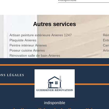
Autres services
Artisan peinture extérieure Anieres 1247
Rén
Plaquiste Anieres
Ent
Peintre intérieur Anieres
Car
Poseur cuisine Anieres
Art
Rénovation salle de bain Anieres
ONS LÉGALES
indisponible