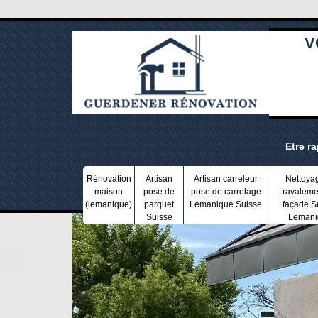
V
Etre r
Rénovation
Artisan
Artisan carreleur
Nettoya
maison
pose de
pose de carrelage
ravaleme
(lemanique)
parquet
Lemanique Suisse
façade S
Suisse
Lemani