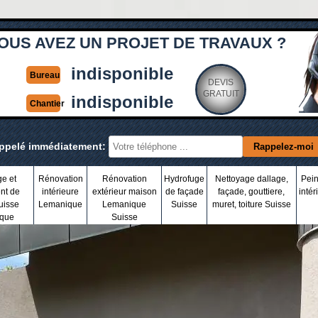
OUS AVEZ UN PROJET DE TRAVAUX ?
indisponible
Bureau
DEVIS
GRATUIT
indisponible
Chantier
appelé immédiatement:
ge et
Rénovation
Rénovation
Hydrofuge
Nettoyage dallage,
Pein
nt de
intérieure
extérieur maison
de façade
façade, gouttiere,
intér
uisse
Lemanique
Lemanique
Suisse
muret, toiture Suisse
que
Suisse