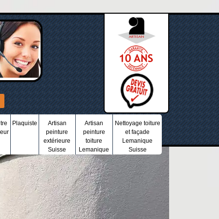
tre
Plaquiste
Artisan
Artisan
Nettoyage toiture
ieur
peinture
peinture
et façade
extérieure
toiture
Lemanique
Suisse
Lemanique
Suisse