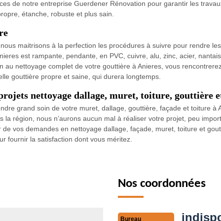
ervices de notre entreprise Guerdener Rénovation pour garantir les trav
ropre, étanche, robuste et plus sain.
re
 nous maitrisons à la perfection les procédures à suivre pour rendre le
nieres est rampante, pendante, en PVC, cuivre, alu, zinc, acier, nantai
on au nettoyage complet de votre gouttière à Anieres, vous rencontrerez
lle gouttière propre et saine, qui durera longtemps.
ojets nettoyage dallage, muret, toiture, gouttière e
ndre grand soin de votre muret, dallage, gouttière, façade et toiture
ns la région, nous n’aurons aucun mal à réaliser votre projet, peu imp
 de vos demandes en nettoyage dallage, façade, muret, toiture et goutt
 fournir la satisfaction dont vous méritez.
Nos coordonnées
indisp
Bureau