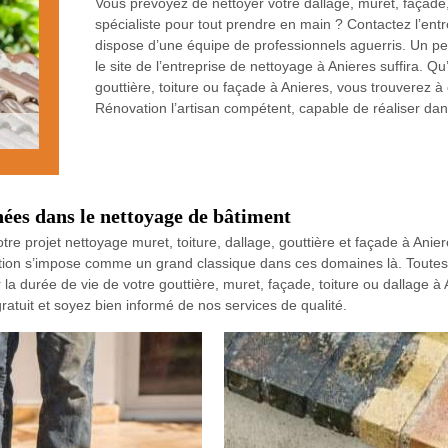
Vous prévoyez de nettoyer votre dallage, muret, façade,
spécialiste pour tout prendre en main ? Contactez l’ent
dispose d’une équipe de professionnels aguerris. Un pe
le site de l’entreprise de nettoyage à Anieres suffira. Qu
gouttière, toiture ou façade à Anieres, vous trouverez 
Rénovation l’artisan compétent, capable de réaliser dan
ées dans le nettoyage de bâtiment
tre projet nettoyage muret, toiture, dallage, gouttière et façade à Ani
ion s’impose comme un grand classique dans ces domaines là. Toutes l
er la durée de vie de votre gouttière, muret, façade, toiture ou dallage 
atuit et soyez bien informé de nos services de qualité.