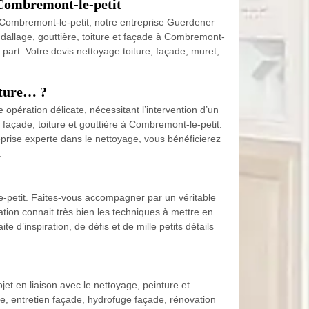
à Combremont-le-petit
à Combremont-le-petit, notre entreprise Guerdener
 dallage, gouttière, toiture et façade à Combremont-
e part. Votre devis nettoyage toiture, façade, muret,
iture… ?
pération délicate, nécessitant l’intervention d’un
, façade, toiture et gouttière à Combremont-le-petit.
reprise experte dans le nettoyage, vous bénéficierez
.
-le-petit. Faites-vous accompagner par un véritable
ation connait très bien les techniques à mettre en
 d’inspiration, de défis et de mille petits détails
et en liaison avec le nettoyage, peinture et
re, entretien façade, hydrofuge façade, rénovation