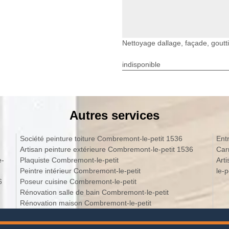
Nettoyage dallage, façade, goutt
indisponible
Autres services
Société peinture toiture Combremont-le-petit 1536
Ent
Artisan peinture extérieure Combremont-le-petit 1536
Car
e-
Plaquiste Combremont-le-petit
Art
Peintre intérieur Combremont-le-petit
le-p
6
Poseur cuisine Combremont-le-petit
-
Rénovation salle de bain Combremont-le-petit
Rénovation maison Combremont-le-petit