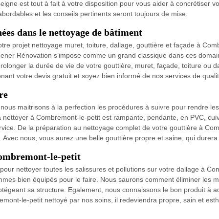
gne est tout à fait à votre disposition pour vous aider à concrétiser v
s abordables et les conseils pertinents seront toujours de mise.
ées dans le nettoyage de bâtiment
tre projet nettoyage muret, toiture, dallage, gouttière et façade à Com
rdener Rénovation s’impose comme un grand classique dans ces domaines
t prolonger la durée de vie de votre gouttière, muret, façade, toiture ou
nt votre devis gratuit et soyez bien informé de nos services de qualit
re
 nous maitrisons à la perfection les procédures à suivre pour rendre le
nettoyer à Combremont-le-petit est rampante, pendante, en PVC, cuivre,
rvice. De la préparation au nettoyage complet de votre gouttière à Com
n. Avec nous, vous aurez une belle gouttière propre et saine, qui durer
Combremont-le-petit
ur nettoyer toutes les salissures et pollutions sur votre dallage à Comb
mes bien équipés pour le faire. Nous saurons comment éliminer les mic
rotégeant sa structure. Egalement, nous connaissons le bon produit à 
emont-le-petit nettoyé par nos soins, il redeviendra propre, sain et es