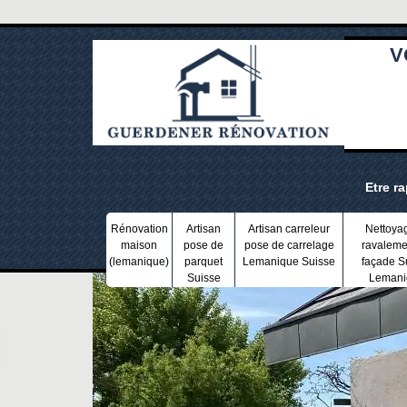
V
Etre r
Rénovation
Artisan
Artisan carreleur
Nettoya
maison
pose de
pose de carrelage
ravaleme
(lemanique)
parquet
Lemanique Suisse
façade S
Suisse
Lemani