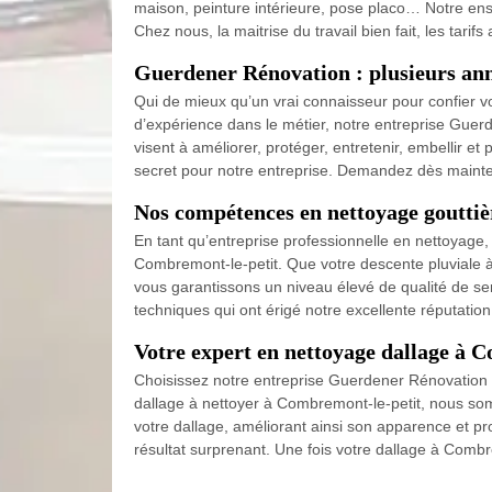
maison, peinture intérieure, pose placo… Notre ensei
Chez nous, la maitrise du travail bien fait, les tarif
Guerdener Rénovation : plusieurs ann
Qui de mieux qu’un vrai connaisseur pour confier vo
d’expérience dans le métier, notre entreprise Gue
visent à améliorer, protéger, entretenir, embellir e
secret pour notre entreprise. Demandez dès maintena
Nos compétences en nettoyage gouttiè
En tant qu’entreprise professionnelle en nettoyage,
Combremont-le-petit. Que votre descente pluviale à 
vous garantissons un niveau élevé de qualité de se
techniques qui ont érigé notre excellente réputatio
Votre expert en nettoyage dallage à 
Choisissez notre entreprise Guerdener Rénovation po
dallage à nettoyer à Combremont-le-petit, nous som
votre dallage, améliorant ainsi son apparence et p
résultat surprenant. Une fois votre dallage à Combr