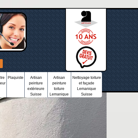
tre
Plaquiste
Artisan
Artisan
Nettoyage toiture
ieur
peinture
peinture
et façade
extérieure
toiture
Lemanique
Suisse
Lemanique
Suisse