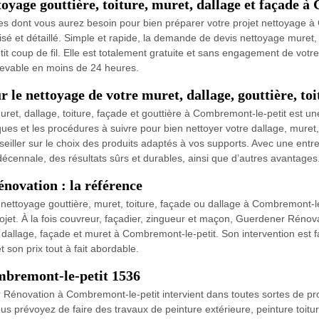
oyage gouttière, toiture, muret, dallage et façade 
iles dont vous aurez besoin pour bien préparer votre projet nettoyage 
lisé et détaillé. Simple et rapide, la demande de devis nettoyage muret,
petit coup de fil. Elle est totalement gratuite et sans engagement de votr
cevable en moins de 24 heures.
r le nettoyage de votre muret, dallage, gouttière, to
, dallage, toiture, façade et gouttière à Combremont-le-petit est une o
iques et les procédures à suivre pour bien nettoyer votre dallage, muret
nseiller sur le choix des produits adaptés à vos supports. Avec une ent
cennale, des résultats sûrs et durables, ainsi que d’autres avantages
novation : la référence
 de nettoyage gouttière, muret, toiture, façade ou dallage à Combremont
projet. À la fois couvreur, façadier, zingueur et maçon, Guerdener Rénov
dallage, façade et muret à Combremont-le-petit. Son intervention est faite
t son prix tout à fait abordable.
mbremont-le-petit 1536
Rénovation à Combremont-le-petit intervient dans toutes sortes de proj
us prévoyez de faire des travaux de peinture extérieure, peinture toitu