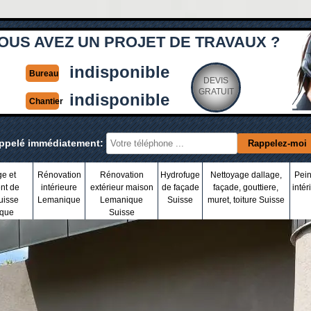
OUS AVEZ UN PROJET DE TRAVAUX ?
indisponible
Bureau
DEVIS
GRATUIT
indisponible
Chantier
appelé immédiatement:
ge et
Rénovation
Rénovation
Hydrofuge
Nettoyage dallage,
Pein
nt de
intérieure
extérieur maison
de façade
façade, gouttiere,
intér
uisse
Lemanique
Lemanique
Suisse
muret, toiture Suisse
que
Suisse