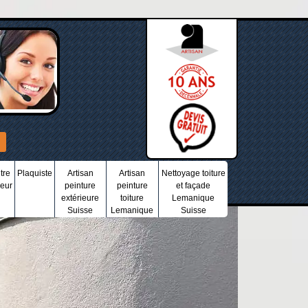
tre
Plaquiste
Artisan
Artisan
Nettoyage toiture
ieur
peinture
peinture
et façade
extérieure
toiture
Lemanique
Suisse
Lemanique
Suisse