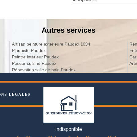
Autres services
Artisan peinture extérieure Paudex 1094
Rén
Plaquiste Paudex
Ent
Peintre intérieur Paudex
Car
Poseur cuisine Paudex
Art
Rénovation salle de bain Paudex
ONS LÉGALES
indisponible