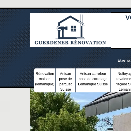
V
Etre r
Rénovation
Artisan
Artisan carreleur
Nettoya
maison
pose de
pose de carrelage
ravaleme
(lemanique)
parquet
Lemanique Suisse
façade S
Suisse
Lemani