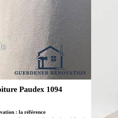
le
toiture Paudex 1094
ation : la référence