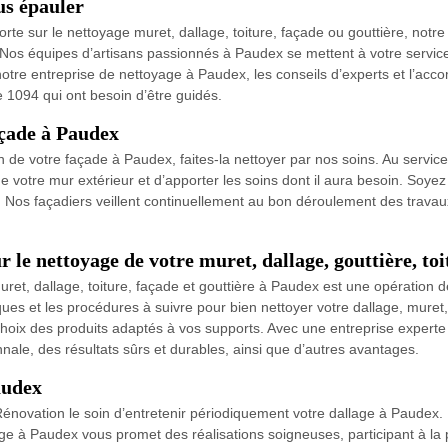
us épauler
rte sur le nettoyage muret, dallage, toiture, façade ou gouttière, not
Nos équipes d’artisans passionnés à Paudex se mettent à votre service
ez notre entreprise de nettoyage à Paudex, les conseils d’experts et l’
e 1094 qui ont besoin d’être guidés.
açade à Paudex
ion de votre façade à Paudex, faites-la nettoyer par nos soins. Au serv
votre mur extérieur et d’apporter les soins dont il aura besoin. Soyez
. Nos façadiers veillent continuellement au bon déroulement des travaux
r le nettoyage de votre muret, dallage, gouttière, to
, dallage, toiture, façade et gouttière à Paudex est une opération déli
ques et les procédures à suivre pour bien nettoyer votre dallage, muret, 
 choix des produits adaptés à vos supports. Avec une entreprise experte
le, des résultats sûrs et durables, ainsi que d’autres avantages.
audex
novation le soin d’entretenir périodiquement votre dallage à Paudex. 
e à Paudex vous promet des réalisations soigneuses, participant à la pr