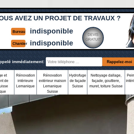
OUS AVEZ UN PROJET DE TRAVAUX ?
indisponible
Bureau
DEVIS
GRATUIT
indisponible
Chantier
appelé immédiatement:
ge et
Rénovation
Rénovation
Hydrofuge
Nettoyage dallage,
Pein
nt de
intérieure
extérieur maison
de façade
façade, gouttiere,
intér
uisse
Lemanique
Lemanique
Suisse
muret, toiture Suisse
que
Suisse