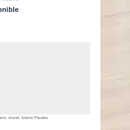
onible
iere, muret, toiture Paudex