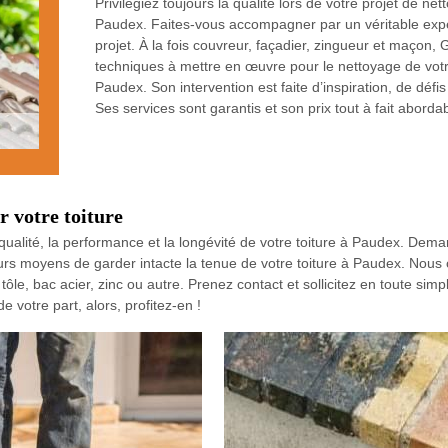
Privilégiez toujours la qualité lors de votre projet de ne
Paudex. Faites-vous accompagner par un véritable expert
projet. À la fois couvreur, façadier, zingueur et maçon,
techniques à mettre en œuvre pour le nettoyage de votre
Paudex. Son intervention est faite d’inspiration, de défis e
Ses services sont garantis et son prix tout à fait abordab
 votre toiture
ualité, la performance et la longévité de votre toiture à Paudex. Dema
s moyens de garder intacte la tenue de votre toiture à Paudex. Nous co
, tôle, bac acier, zinc ou autre. Prenez contact et sollicitez en toute simp
 votre part, alors, profitez-en !