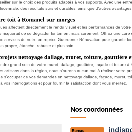
nseiller sur le choix des produits adaptés à vos supports. Avec une ent
cennale, des résultats sûrs et durables, ainsi que d’autres avantages
tre toit à Romanel-sur-morges
ques affectent directement le rendu visuel et les performances de votre 
risquerait de se dégrader lentement mais surement. Offrez une cure d
z les services de notre entreprise Guerdener Rénovation pour garantir 
us propre, étanche, robuste et plus sain.
ojets nettoyage dallage, muret, toiture, gouttière e
ndre grand soin de votre muret, dallage, gouttière, façade et toitur
rs artisans dans la région, nous n’aurons aucun mal à réaliser votre p
de s’occuper de vos demandes en nettoyage dallage, façade, muret, toi
vos interrogations et pour fournir la satisfaction dont vous méritez.
Nos coordonnées
indisp
Bureau