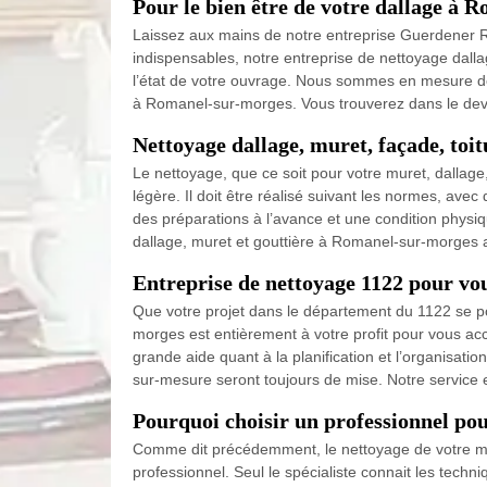
Pour le bien être de votre dallage à
Laissez aux mains de notre entreprise Guerdener Ré
indispensables, notre entreprise de nettoyage dalla
l’état de votre ouvrage. Nous sommes en mesure de 
à Romanel-sur-morges. Vous trouverez dans le devis 
Nettoyage dallage, muret, façade, toit
Le nettoyage, que ce soit pour votre muret, dallage
légère. Il doit être réalisé suivant les normes, av
des préparations à l’avance et une condition physique
dallage, muret et gouttière à Romanel-sur-morges ain
Entreprise de nettoyage 1122 pour vo
Que votre projet dans le département du 1122 se po
morges est entièrement à votre profit pour vous a
grande aide quant à la planification et l’organisat
sur-mesure seront toujours de mise. Notre service e
Pourquoi choisir un professionnel pou
Comme dit précédemment, le nettoyage de votre mure
professionnel. Seul le spécialiste connait les techn