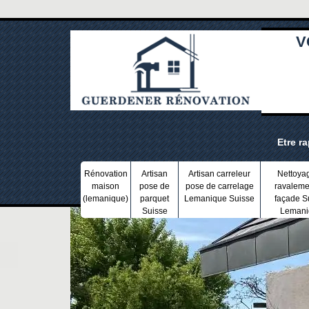
V
Etre r
Rénovation
Artisan
Artisan carreleur
Nettoya
maison
pose de
pose de carrelage
ravaleme
(lemanique)
parquet
Lemanique Suisse
façade S
Suisse
Lemani