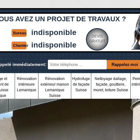
OUS AVEZ UN PROJET DE TRAVAUX ?
indisponible
Bureau
DEVIS
GRATUIT
indisponible
Chantier
appelé immédiatement:
ge et
Rénovation
Rénovation
Hydrofuge
Nettoyage dallage,
Pein
nt de
intérieure
extérieur maison
de façade
façade, gouttiere,
intér
uisse
Lemanique
Lemanique
Suisse
muret, toiture Suisse
que
Suisse