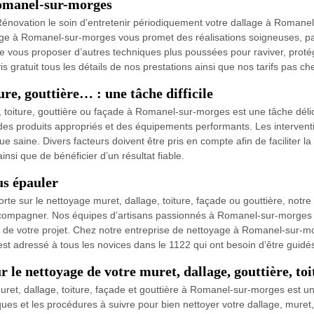
 Romanel-sur-morges
novation le soin d’entretenir périodiquement votre dallage à Romanel
ge à Romanel-sur-morges vous promet des réalisations soigneuses, parti
vous proposer d’autres techniques plus poussées pour raviver, protége
gratuit tous les détails de nos prestations ainsi que nos tarifs pas ch
ure, gouttière… : une tâche difficile
, toiture, gouttière ou façade à Romanel-sur-morges est une tâche délic
ec des produits appropriés et des équipements performants. Les interven
 saine. Divers facteurs doivent être pris en compte afin de faciliter la 
si que de bénéficier d’un résultat fiable.
us épauler
rte sur le nettoyage muret, dallage, toiture, façade ou gouttière, not
ccompagner. Nos équipes d’artisans passionnés à Romanel-sur-morges se
ion de votre projet. Chez notre entreprise de nettoyage à Romanel-sur-
st adressé à tous les novices dans le 1122 qui ont besoin d’être guidé
r le nettoyage de votre muret, dallage, gouttière, to
t, dallage, toiture, façade et gouttière à Romanel-sur-morges est une 
iques et les procédures à suivre pour bien nettoyer votre dallage, mure