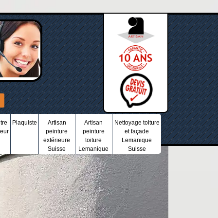
tre
Plaquiste
Artisan
Artisan
Nettoyage toiture
ieur
peinture
peinture
et façade
extérieure
toiture
Lemanique
Suisse
Lemanique
Suisse