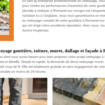
En tant qu’entreprise professionnelle en nettoyage, nous
pour rendre les performances d’autrefois de votre gou
pluviale à nettoyer à Romanel-sur-morges est rampante, 
nantaise ou à l’anglaise, nous vous garantissons un niv
au nettoyage complet de votre gouttière à Romanel-sur
qui ont érigé notre excellente réputation. Avec nous, vo
durera longtemps.
oyage gouttière, toiture, muret, dallage et façade 
iles dont vous aurez besoin pour bien préparer votre projet nettoyage
isé et détaillé. Simple et rapide, la demande de devis nettoyage muret,
etit coup de fil. Elle est totalement gratuite et sans engagement de votr
cevable en moins de 24 heures.