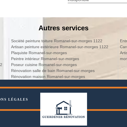
Autres services
Société peinture toiture Romanel-sur-morges 1122
Ent
Artisan peinture extérieure Romanel-sur-morges 1122
Car
Plaquiste Romanel-sur-morges
Art
Peintre intérieur Romanel-sur-morges
mor
22
Poseur cuisine Romanel-sur-morges
Rénovation salle de bain Romanel-sur-morges
Rénovation maison Romanel-sur-morges
ONS LÉGALES