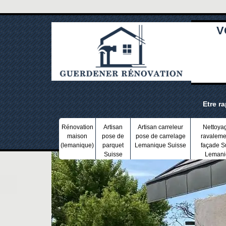
V
Etre r
Rénovation
Artisan
Artisan carreleur
Nettoya
maison
pose de
pose de carrelage
ravaleme
(lemanique)
parquet
Lemanique Suisse
façade S
Suisse
Lemani