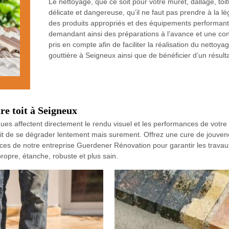
Le nettoyage, que ce soit pour votre muret, dallage, toi
délicate et dangereuse, qu’il ne faut pas prendre à la lég
des produits appropriés et des équipements performants
demandant ainsi des préparations à l’avance et une cond
pris en compte afin de faciliter la réalisation du nettoya
gouttière à Seigneux ainsi que de bénéficier d’un résulta
re toit à Seigneux
ques affectent directement le rendu visuel et les performances de votre 
it de se dégrader lentement mais surement. Offrez une cure de jouvenc
ervices de notre entreprise Guerdener Rénovation pour garantir les trav
ropre, étanche, robuste et plus sain.