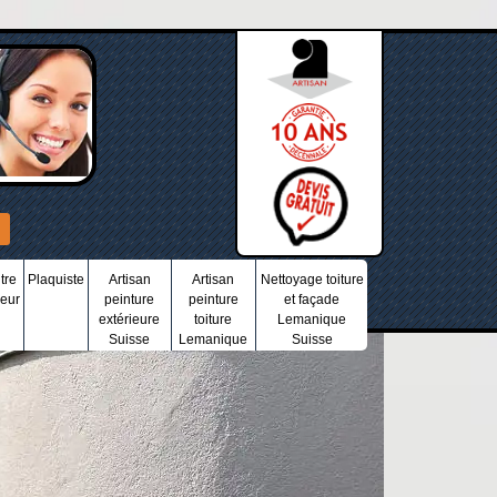
tre
Plaquiste
Artisan
Artisan
Nettoyage toiture
ieur
peinture
peinture
et façade
extérieure
toiture
Lemanique
Suisse
Lemanique
Suisse