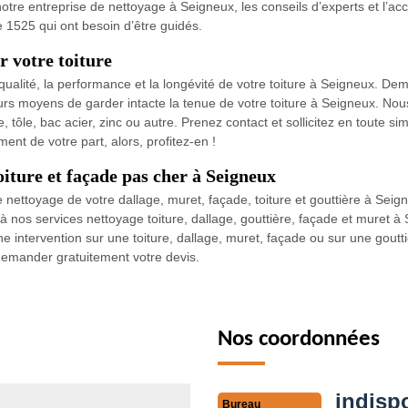
ez notre entreprise de nettoyage à Seigneux, les conseils d’experts et 
e 1525 qui ont besoin d’être guidés.
 votre toiture
ualité, la performance et la longévité de votre toiture à Seigneux. De
s moyens de garder intacte la tenue de votre toiture à Seigneux. Nous 
se, tôle, bac acier, zinc ou autre. Prenez contact et sollicitez en toute si
nt de votre part, alors, profitez-en !
oiture et façade pas cher à Seigneux
ettoyage de votre dallage, muret, façade, toiture et gouttière à Seigne
 à nos services nettoyage toiture, dallage, gouttière, façade et muret à
intervention sur une toiture, dallage, muret, façade ou sur une gouttiè
 demander gratuitement votre devis.
Nos coordonnées
indisp
Bureau