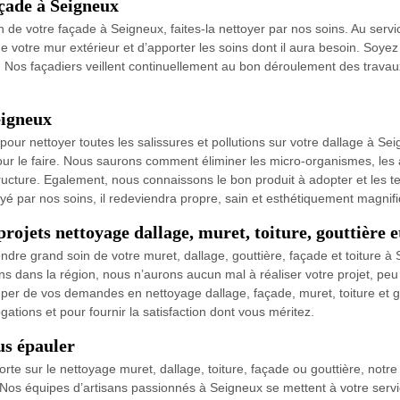
açade à Seigneux
ion de votre façade à Seigneux, faites-la nettoyer par nos soins. Au se
votre mur extérieur et d’apporter les soins dont il aura besoin. Soyez
. Nos façadiers veillent continuellement au bon déroulement des travaux
eigneux
r nettoyer toutes les salissures et pollutions sur votre dallage à Seig
 le faire. Nous saurons comment éliminer les micro-organismes, les al
ructure. Egalement, nous connaissons le bon produit à adopter et les 
yé par nos soins, il redeviendra propre, sain et esthétiquement magnif
ojets nettoyage dallage, muret, toiture, gouttière e
ndre grand soin de votre muret, dallage, gouttière, façade et toiture
ans dans la région, nous n’aurons aucun mal à réaliser votre projet, p
uper de vos demandes en nettoyage dallage, façade, muret, toiture et g
ations et pour fournir la satisfaction dont vous méritez.
us épauler
rte sur le nettoyage muret, dallage, toiture, façade ou gouttière, not
Nos équipes d’artisans passionnés à Seigneux se mettent à votre servic