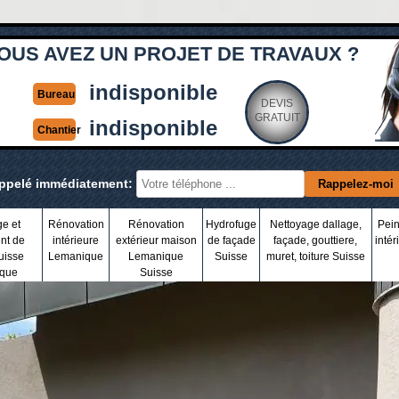
OUS AVEZ UN PROJET DE TRAVAUX ?
indisponible
Bureau
DEVIS
GRATUIT
indisponible
Chantier
appelé immédiatement:
ge et
Rénovation
Rénovation
Hydrofuge
Nettoyage dallage,
Pein
nt de
intérieure
extérieur maison
de façade
façade, gouttiere,
intér
uisse
Lemanique
Lemanique
Suisse
muret, toiture Suisse
que
Suisse