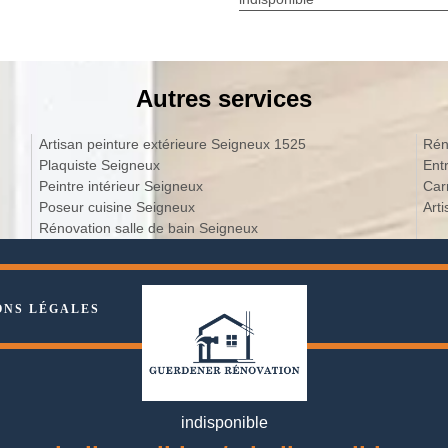
Autres services
Artisan peinture extérieure Seigneux 1525
Rén
Plaquiste Seigneux
Ent
Peintre intérieur Seigneux
Car
Poseur cuisine Seigneux
Art
Rénovation salle de bain Seigneux
ONS LÉGALES
indisponible