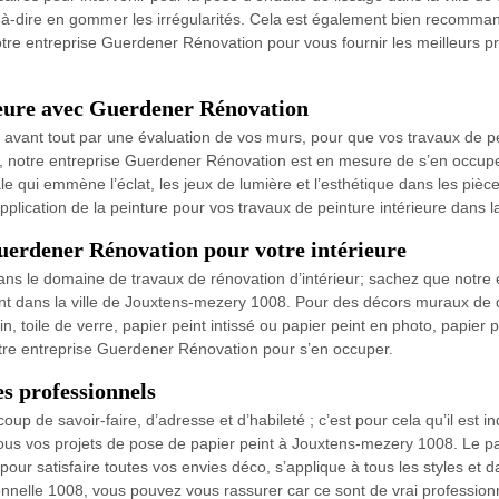
st-à-dire en gommer les irrégularités. Cela est également bien recomma
tre entreprise Guerdener Rénovation pour vous fournir les meilleurs pr
rieure avec Guerdener Rénovation
nt tout par une évaluation de vos murs, pour que vos travaux de peint
ur, notre entreprise Guerdener Rénovation est en mesure de s’en occuper
nale qui emmène l’éclat, les jeux de lumière et l’esthétique dans les pi
application de la peinture pour vos travaux de peinture intérieure dans 
Guerdener Rénovation pour votre intérieure
dans le domaine de travaux de rénovation d’intérieur; sachez que notr
 dans la ville de Jouxtens-mezery 1008. Pour des décors muraux de qual
, toile de verre, papier peint intissé ou papier peint en photo, papier pei
re entreprise Guerdener Rénovation pour s’en occuper.
es professionnels
oup de savoir-faire, d’adresse et d’habileté ; c’est pour cela qu’il est 
s vos projets de pose de papier peint à Jouxtens-mezery 1008. Le pap
pour satisfaire toutes vos envies déco, s’applique à tous les styles et d
nnelle 1008, vous pouvez vous rassurer car ce sont de vrai professio