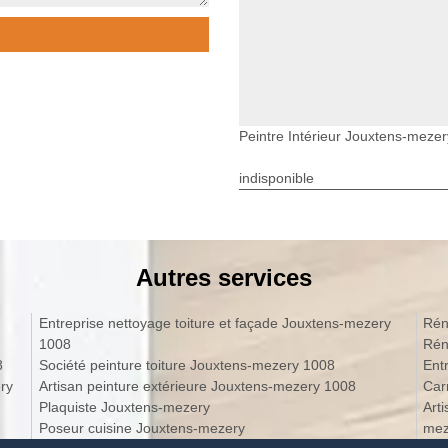
Peintre Intérieur Jouxtens-mezer
indisponible
Autres services
Entreprise nettoyage toiture et façade Jouxtens-mezery
Rén
1008
Rén
8
Société peinture toiture Jouxtens-mezery 1008
Ent
ry
Artisan peinture extérieure Jouxtens-mezery 1008
Car
Plaquiste Jouxtens-mezery
Art
Poseur cuisine Jouxtens-mezery
mez