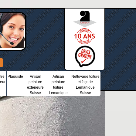
tre
Plaquiste
Artisan
Artisan
Nettoyage toiture
ieur
peinture
peinture
et façade
extérieure
toiture
Lemanique
Suisse
Lemanique
Suisse