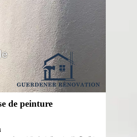
le
se de peinture
3