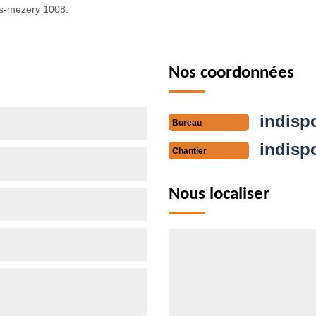
ns-mezery 1008.
Nos coordonnées
indisp
Bureau
indisp
Chantier
Nous localiser