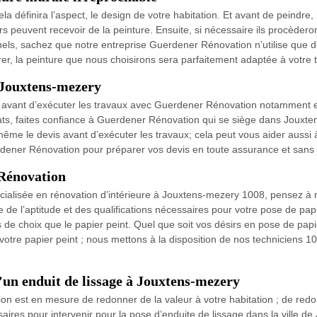
la définira l’aspect, le design de votre habitation. Et avant de peind
rs peuvent recevoir de la peinture. Ensuite, si nécessaire ils procèdero
nels, sachez que notre entreprise Guerdener Rénovation n’utilise que d
er, la peinture que nous choisirons sera parfaitement adaptée à votre 
à Jouxtens-mezery
is avant d’exécuter les travaux avec Guerdener Rénovation notamment en
itats, faites confiance à Guerdener Rénovation qui se siège dans Jouxte
même le devis avant d’exécuter les travaux; cela peut vous aider aussi à
rdener Rénovation pour préparer vos devis en toute assurance et san
 Rénovation
écialisée en rénovation d’intérieure à Jouxtens-mezery 1008, pensez à
e l’aptitude et des qualifications nécessaires pour votre pose de papi
us de choix que le papier peint. Quel que soit vos désirs en pose de pa
 votre papier peint ; nous mettons à la disposition de nos techniciens
un enduit de lissage à Jouxtens-mezery
 est en mesure de redonner de la valeur à votre habitation ; de redonn
saires pour intervenir pour la pose d’enduite de lissage dans la ville 