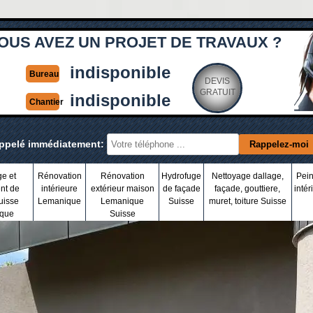
OUS AVEZ UN PROJET DE TRAVAUX ?
indisponible
Bureau
DEVIS
GRATUIT
indisponible
Chantier
appelé immédiatement:
ge et
Rénovation
Rénovation
Hydrofuge
Nettoyage dallage,
Pein
nt de
intérieure
extérieur maison
de façade
façade, gouttiere,
intér
uisse
Lemanique
Lemanique
Suisse
muret, toiture Suisse
que
Suisse