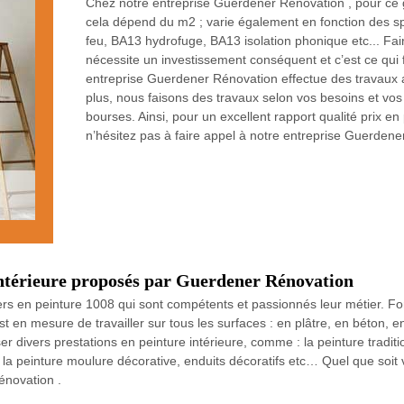
Chez notre entreprise Guerdener Rénovation , pour ce gen
cela dépend du m2 ; varie également en fonction des sp
feu, BA13 hydrofuge, BA13 isolation phonique etc... Fa
nécessite un investissement conséquent et c’est ce qui 
entreprise Guerdener Rénovation effectue des travaux
plus, nous faisons des travaux selon vos besoins et vos
bourses. Ainsi, pour un excellent rapport qualité prix
n’hésitez pas à faire appel à notre entreprise Guerdene
 intérieure proposés par Guerdener Rénovation
rs en peinture 1008 qui sont compétents et passionnés leur métier. Fo
 en mesure de travailler sur tous les surfaces : en plâtre, en béton, 
 divers prestations en peinture intérieure, comme : la peinture traditionn
té, la peinture moulure décorative, enduits décoratifs etc… Quel que soi
énovation .