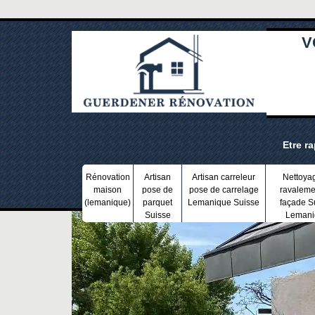
V
Etre r
Rénovation
Artisan
Artisan carreleur
Nettoya
maison
pose de
pose de carrelage
ravaleme
(lemanique)
parquet
Lemanique Suisse
façade S
Suisse
Lemani