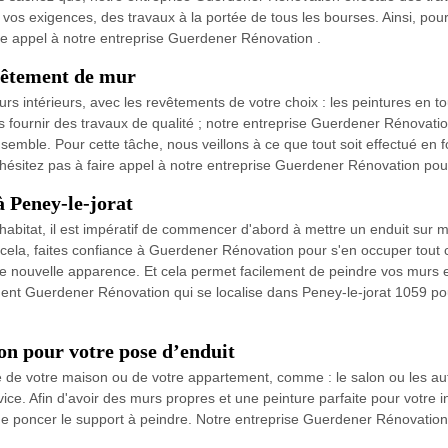
 vos exigences, des travaux à la portée de tous les bourses. Ainsi, pour
ire appel à notre entreprise Guerdener Rénovation .
vêtement de mur
 intérieurs, avec les revêtements de votre choix : les peintures en tou
us fournir des travaux de qualité ; notre entreprise Guerdener Rénovat
semble. Pour cette tâche, nous veillons à ce que tout soit effectué en f
 n’hésitez pas à faire appel à notre entreprise Guerdener Rénovation po
à Peney-le-jorat
 habitat, il est impératif de commencer d'abord à mettre un enduit sur mu
cela, faites confiance à Guerdener Rénovation pour s'en occuper tout ce t
ne nouvelle apparence. Et cela permet facilement de peindre vos murs et
nt Guerdener Rénovation qui se localise dans Peney-le-jorat 1059 pour
n pour votre pose d’enduit
ce de votre maison ou de votre appartement, comme : le salon ou les a
ice. Afin d'avoir des murs propres et une peinture parfaite pour votre in
 de poncer le support à peindre. Notre entreprise Guerdener Rénovation