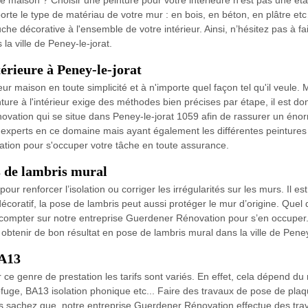
e maison ? Choisir une peinture pour votre intérieure n’est pas une éta
porte le type de matériau de votre mur : en bois, en béton, en plâtre 
touche décorative à l'ensemble de votre intérieur. Ainsi, n’hésitez pas à
la ville de Peney-le-jorat.
térieure à Peney-le-jorat
eur maison en toute simplicité et à n'importe quel façon tel qu'il veule.
ture à l'intérieur exige des méthodes bien précises par étape, il est d
ovation qui se situe dans Peney-le-jorat 1059 afin de rassurer un énorm
erts en ce domaine mais ayant également les différentes peintures à l'
ation pour s'occuper votre tâche en toute assurance.
 de lambris mural
our renforcer l’isolation ou corriger les irrégularités sur les murs. Il 
t décoratif, la pose de lambris peut aussi protéger le mur d’origine. Que
compter sur notre entreprise Guerdener Rénovation pour s’en occuper. A
enir de bon résultat en pose de lambris mural dans la ville de Peney-
BA13
e genre de prestation les tarifs sont variés. En effet, cela dépend du 
uge, BA13 isolation phonique etc... Faire des travaux de pose de pla
Mais sachez que, notre entreprise Guerdener Rénovation effectue des tra