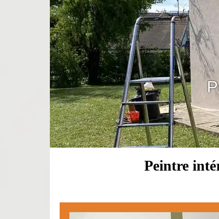
P
Peintre inté