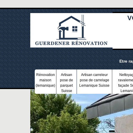
V
Etre r
Rénovation
Artisan
Artisan carreleur
Nettoya
maison
pose de
pose de carrelage
ravaleme
(lemanique)
parquet
Lemanique Suisse
façade S
Suisse
Lemani