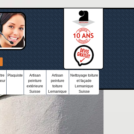
tre
Plaquiste
Artisan
Artisan
Nettoyage toiture
ieur
peinture
peinture
et façade
extérieure
toiture
Lemanique
Suisse
Lemanique
Suisse