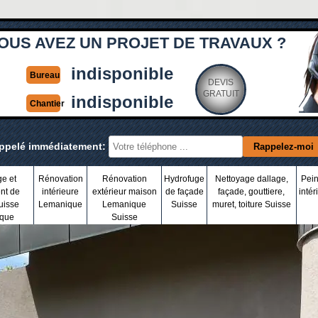
OUS AVEZ UN PROJET DE TRAVAUX ?
indisponible
Bureau
DEVIS
GRATUIT
indisponible
Chantier
appelé immédiatement:
ge et
Rénovation
Rénovation
Hydrofuge
Nettoyage dallage,
Pein
nt de
intérieure
extérieur maison
de façade
façade, gouttiere,
intér
uisse
Lemanique
Lemanique
Suisse
muret, toiture Suisse
que
Suisse