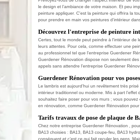
Prévoyez-vous de changer l’aspect intérieur de votr
le design et l’ambiance de votre maison. Et peu im
peinture appliquer. C'est la peinture qui offrira la 
pour prendre en main vos peintures d’intérieur dans 
Découvrez l'entreprise de peinture in
Certes, tout le monde peut peindre à l'intérieur de l
leurs attentes. Pour cela, comme effectuer une pein
au professionnel tel que l'entreprise Guerdener Rén
Guerdener Rénovation dispose non seulement des exp
appels sans attendre l'entreprise Guerdener Rénov
Guerdener Rénovation pour vos poses
Le lambris est aujourd’hui un revêtement très prisé p
intérieur traditionnel ou moderne. Mis à part l’effe
souhaitez faire poser pour vos murs ; vous pouvez 
en rénovation, comme Guerdener Rénovation pour obt
Tarifs travaux de pose de plaque de 
Chez notre entreprise Guerdener Rénovation , pour c
BA13 choisies : BA13, BA13 coupe-feu, BA13 hydrof
conséquent et c’est ce qui fait reculer les gens. 