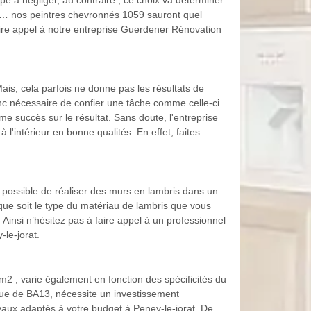
pe à négliger, au contraire ; ce choix va déterminer
etc… nos peintres chevronnés 1059 sauront quel
 faire appel à notre entreprise Guerdener Rénovation
 Mais, cela parfois ne donne pas les résultats de
onc nécessaire de confier une tâche comme celle-ci
e succès sur le résultat. Sans doute, l'entreprise
intérieur en bonne qualités. En effet, faites
est possible de réaliser des murs en lambris dans un
l que soit le type du matériau de lambris que vous
insi n’hésitez pas à faire appel à un professionnel
le-jorat.
m2 ; varie également en fonction des spécificités du
que de BA13, nécessite un investissement
vaux adaptés à votre budget à Peney-le-jorat. De