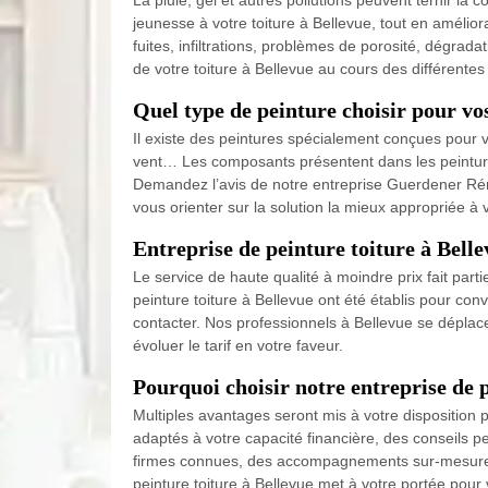
La pluie, gel et autres pollutions peuvent ternir la 
jeunesse à votre toiture à Bellevue, tout en améliora
fuites, infiltrations, problèmes de porosité, dégrad
de votre toiture à Bellevue au cours des différentes
Quel type de peinture choisir pour vos
Il existe des peintures spécialement conçues pour vo
vent… Les composants présentent dans les peintures
Demandez l’avis de notre entreprise Guerdener Réno
vous orienter sur la solution la mieux appropriée à 
Entreprise de peinture toiture à Belle
Le service de haute qualité à moindre prix fait part
peinture toiture à Bellevue ont été établis pour co
contacter. Nos professionnels à Bellevue se déplacen
évoluer le tarif en votre faveur.
Pourquoi choisir notre entreprise de p
Multiples avantages seront mis à votre disposition 
adaptés à votre capacité financière, des conseils p
firmes connues, des accompagnements sur-mesure to
peinture toiture à Bellevue met à votre portée pour v