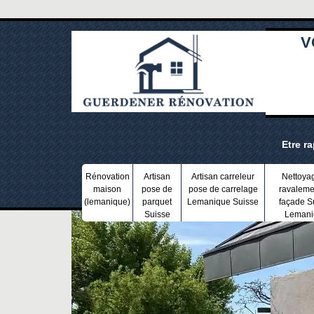
V
Etre r
Rénovation
Artisan
Artisan carreleur
Nettoya
maison
pose de
pose de carrelage
ravaleme
(lemanique)
parquet
Lemanique Suisse
façade S
Suisse
Lemani