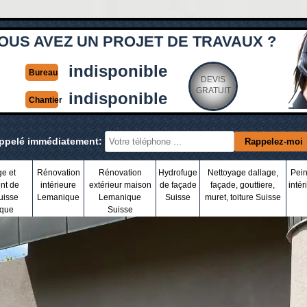
OUS AVEZ UN PROJET DE TRAVAUX ?
indisponible
Bureau
DEVIS
GRATUIT
indisponible
Chantier
appelé immédiatement:
ge et
Rénovation
Rénovation
Hydrofuge
Nettoyage dallage,
Pein
nt de
intérieure
extérieur maison
de façade
façade, gouttiere,
intér
uisse
Lemanique
Lemanique
Suisse
muret, toiture Suisse
que
Suisse