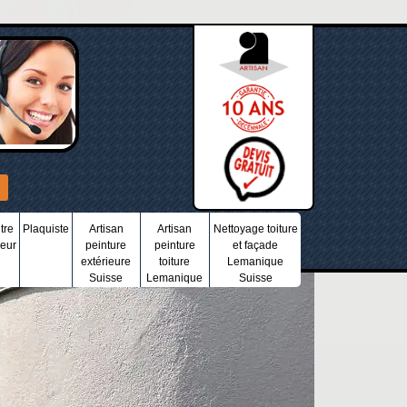
tre
Plaquiste
Artisan
Artisan
Nettoyage toiture
ieur
peinture
peinture
et façade
extérieure
toiture
Lemanique
Suisse
Lemanique
Suisse