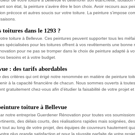
couleur de votre toiture à Bellevue et détériorer son étanchéité, isolat
nt son état, la peinture s’avère être le bon choix. Avoir recours aux pein
ation précoce et autres soucis sur votre toiture. La peinture s’impose co
 saisons.
 toitures dans le 1293 ?
tre toiture à Bellevue. Ces peintures peuvent supporter tous les méfaits 
 spécialisées pour les toitures offrent à vos revêtements une bonne ré
vation pour ne pas se tromper dans le choix de peinture adapté à votr
vos besoins et à votre budget.
vue : des tarifs abordables
ie des critères qui ont érigé notre renommée en matière de peinture toit
nvenir à la capacité financière de chacun. Nous sommes ouverts à toutes
t gratuitement chez-vous afin d’étudier la faisabilité de votre projet et
einture toiture à Bellevue
par notre entreprise Guerdener Rénovation pour toutes vos soumissions d
ertinents, des délais courts, des réalisations rapides mais soignées, de
ut au long de votre projet, des équipes de couvreurs hautement quali
otre plus grande satisfaction et pour la réussite parfaite de votre projet