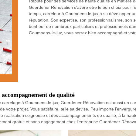
Réputé pour ses services de haute qualité en matière d
Guerdener Rénovation s’avère être le bon choix pour réa
temps, carreleur à Goumoens-le-jux a su développer un 
réputation. Son expertise, son professionnalisme, son sé
bonheur de nombreux particuliers et professionnels dans
Goumoens-le-jux, vous serrez bien accompagné et votre
n accompagnement de qualité
e carrelage à Goumoens-le-jux, Guerdener Rénovation est aussi un con
de votre projet. Vous satisfaire, telle sa devise. Peu importe l’envergur
ne réalisation soigneuse et des accompagnements de qualité, à la haut
alement gratuit et sans engagement chez l’entreprise Guerdener Rénova