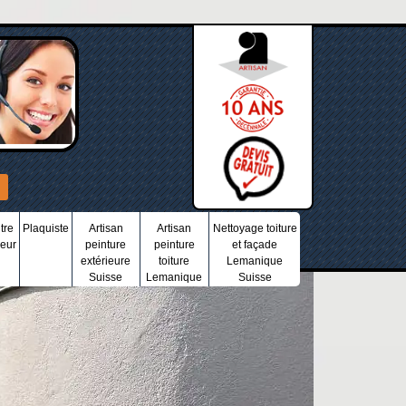
tre
Plaquiste
Artisan
Artisan
Nettoyage toiture
ieur
peinture
peinture
et façade
extérieure
toiture
Lemanique
Suisse
Lemanique
Suisse