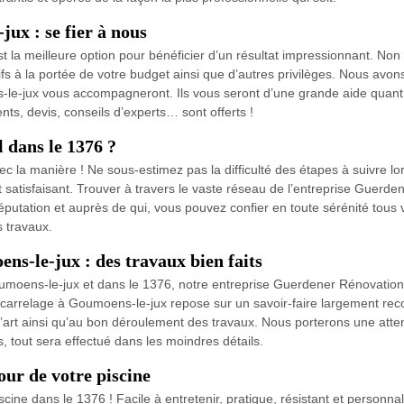
ux : se fier à nous
st la meilleure option pour bénéficier d’un résultat impressionnant. N
s à la portée de votre budget ainsi que d’autres privilèges. Nous avons
le-jux vous accompagneront. Ils vous seront d’une grande aide quant a
ts, devis, conseils d’experts… sont offerts !
 dans le 1376 ?
ec la manière ! Ne sous-estimez pas la difficulté des étapes à suivre lo
t satisfaisant. Trouver à travers le vaste réseau de l’entreprise Guer
éputation et auprès de qui, vous pouvez confier en toute sérénité tous v
s travaux.
ns-le-jux : des travaux bien faits
oens-le-jux et dans le 1376, notre entreprise Guerdener Rénovation v
e carrelage à Goumoens-le-jux repose sur un savoir-faire largement re
 l’art ainsi qu’au bon déroulement des travaux. Nous porterons une attent
 tout sera effectué dans les moindres détails.
our de votre piscine
cine dans le 1376 ! Facile à entretenir, pratique, résistant et personnal