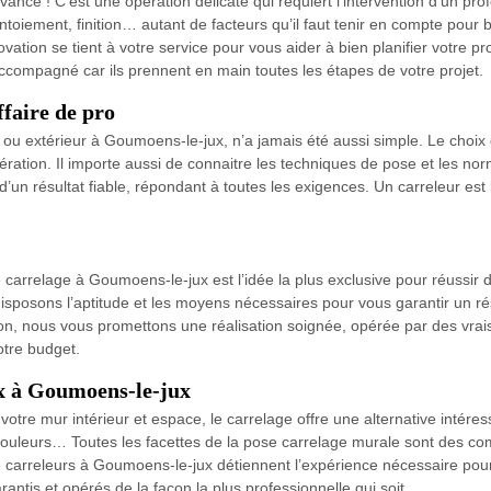
ance ! C’est une opération délicate qui requiert l’intervention d’un pr
toiement, finition… autant de facteurs qu’il faut tenir en compte pour b
ion se tient à votre service pour vous aider à bien planifier votre pr
compagné car ils prennent en main toutes les étapes de votre projet.
ffaire de pro
 ou extérieur à Goumoens-le-jux, n’a jamais été aussi simple. Le choix d
dération. Il importe aussi de connaitre les techniques de pose et les no
 d’un résultat fiable, répondant à toutes les exigences. Un carreleur est 
carrelage à Goumoens-le-jux est l’idée la plus exclusive pour réussir d
sposons l’aptitude et les moyens nécessaires pour vous garantir un r
ison, nous vous promettons une réalisation soignée, opérée par des vrai
otre budget.
ux à Goumoens-le-jux
otre mur intérieur et espace, le carrelage offre une alternative intéress
 couleurs… Toutes les facettes de la pose carrelage murale sont des 
e carreleurs à Goumoens-le-jux détiennent l’expérience nécessaire pou
ntis et opérés de la façon la plus professionnelle qui soit.