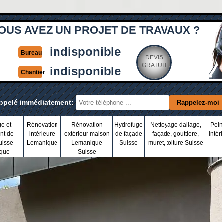
OUS AVEZ UN PROJET DE TRAVAUX ?
indisponible
Bureau
DEVIS
GRATUIT
indisponible
Chantier
appelé immédiatement:
ge et
Rénovation
Rénovation
Hydrofuge
Nettoyage dallage,
Pein
nt de
intérieure
extérieur maison
de façade
façade, gouttiere,
intér
uisse
Lemanique
Lemanique
Suisse
muret, toiture Suisse
que
Suisse