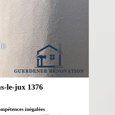
le
s-le-jux 1376
ompétences inégalées