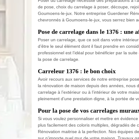
Poser du carrelage nécessite des préparations à l’av
de pose, choix du carrelage à poser, découpe, rejoin
Goumoens-le-jux. Notre entreprise Guerdener Rénovat
chevronnés à Goumoens-le-jux, vous serrez bien ac
Pose de carrelage dans le 1376 : une a
Poser un carrelage, que ce soit dans votre intérieur
d’être le seul élément dont il faut prendre en consi
professionnel est l’idéal pour bénéficier par la suite
la pose de carrelage.
Carreleur 1376 : le bon choix
Avoir recours aux services de notre entreprise pose 
la rénovation de maison depuis des années, nous di
carrelage à l’extérieur ou à l’intérieur de votre ma
pleinement d’une prestation digne, à la portée de v
Pour la pose de vos carrelages mura
Si vous voulez personnaliser et mettre en évidence v
plus facilement des coloris multiples, dégradés de
Rénovation maitrise à la perfection. Nos équipes d
sur n’importe quel mur de votre maison. Travaux gara