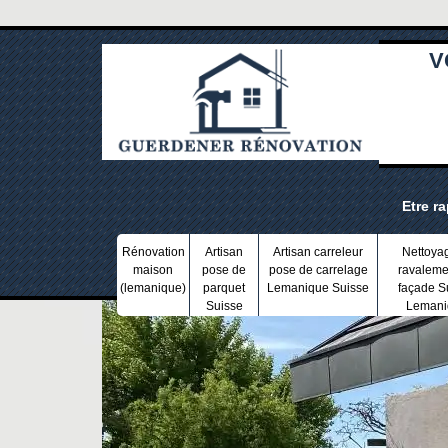
V
Etre r
Rénovation
Artisan
Artisan carreleur
Nettoya
maison
pose de
pose de carrelage
ravaleme
(lemanique)
parquet
Lemanique Suisse
façade S
Suisse
Lemani