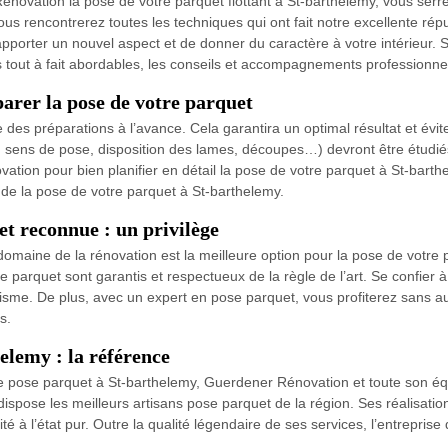
novation la pose de votre parquet flottant à St-barthelemy, vous serre
 vous rencontrerez toutes les techniques qui ont fait notre excellente r
’apporter un nouvel aspect et de donner du caractère à votre intérieur. 
rifs tout à fait abordables, les conseils et accompagnements professionne
rer la pose de votre parquet
s préparations à l’avance. Cela garantira un optimal résultat et éviter
 sens de pose, disposition des lames, découpes…) devront être étudié
ion pour bien planifier en détail la pose de votre parquet à St-barthe
de la pose de votre parquet à St-barthelemy.
et reconnue : un privilège
domaine de la rénovation est la meilleure option pour la pose de votre p
e parquet sont garantis et respectueux de la règle de l’art. Se confier 
alisme. De plus, avec un expert en pose parquet, vous profiterez sans 
s.
elemy : la référence
 pose parquet à St-barthelemy, Guerdener Rénovation et toute son équi
dispose les meilleurs artisans pose parquet de la région. Ses réalisations 
ualité à l’état pur. Outre la qualité légendaire de ses services, l’entrep