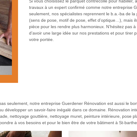
Si vous choisissez le parquet contrecollé pour habiller,
travaux à un expert confirmé comme notre entreprise 
seulement, nos spécialistes reprennent le b.a.-ba de la
(sens de pose, motif de pose, effet d’optique…), mais ils
pièce pour les rendre plus harmonieux. N’hésitez pas à
d’avoir une large idée sur nos prestations et pour tire
votre portée.
pas seulement, notre entreprise Guerdener Rénovation est aussi le bon
su développer un savoir-faire inégalé dans ce domaine. Rénovation inté
ade, nettoyage gouttière, nettoyage muret, peinture intérieure, pose pl
pondre à vos besoins et pour le bien être de votre bâtiment à St-barth