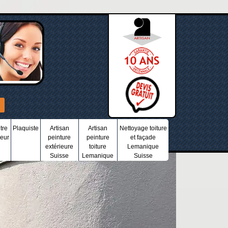
tre
Plaquiste
Artisan
Artisan
Nettoyage toiture
ieur
peinture
peinture
et façade
extérieure
toiture
Lemanique
Suisse
Lemanique
Suisse