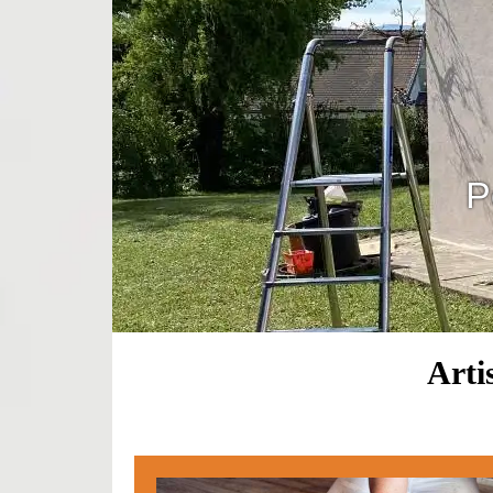
P
Arti