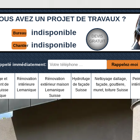
OUS AVEZ UN PROJET DE TRAVAUX ?
indisponible
Bureau
DEVIS
GRATUIT
indisponible
Chantier
appelé immédiatement:
ge et
Rénovation
Rénovation
Hydrofuge
Nettoyage dallage,
Pein
nt de
intérieure
extérieur maison
de façade
façade, gouttiere,
intér
uisse
Lemanique
Lemanique
Suisse
muret, toiture Suisse
que
Suisse