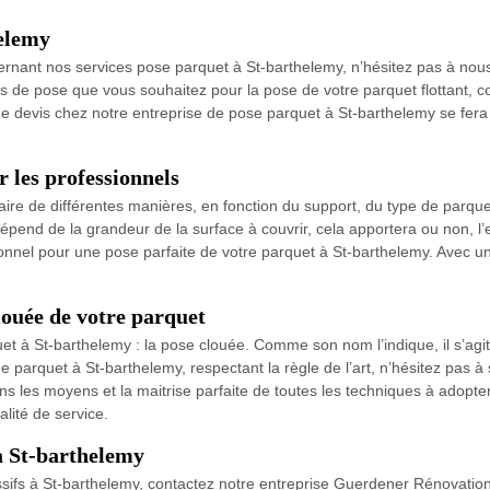
helemy
ernant nos services pose parquet à St-barthelemy, n’hésitez pas à nous
de pose que vous souhaitez pour la pose de votre parquet flottant, con
 de devis chez notre entreprise de pose parquet à St-barthelemy se fera
r les professionnels
ire de différentes manières, en fonction du support, du type de parquet
pend de la grandeur de la surface à couvrir, cela apportera ou non, l’
sionnel pour une pose parfaite de votre parquet à St-barthelemy. Avec u
ouée de votre parquet
et à St-barthelemy : la pose clouée. Comme son nom l’indique, il s’agit
parquet à St-barthelemy, respectant la règle de l’art, n’hésitez pas à s
 les moyens et la maitrise parfaite de toutes les techniques à adopte
lité de service.
à St-barthelemy
ssifs à St-barthelemy, contactez notre entreprise Guerdener Rénovation 