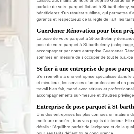
Laissez aux mains de notre entreprise Guerdener Ré
parfaite de votre parquet flottant à St-barthelemy,
bénéficierez d’un résultat sublime, qui permettra d
garantis et respectueux de la règle de l’art, les ta
Guerdener Rénovation pour bien prépa
La pose de votre parquet à St-barthelemy demande de
pose de votre parquet à St-barthelemy (calepinage,
accompagner par notre entreprise Guerdener Rénovat
sommes en mesure de s’occuper de tout le b.a.-ba 
Se fier à une entreprise de pose parqu
S’en remettre à une entreprise spécialisée dans le 
et minutieux, les services d’un professionnel en pos
travail bien fait, mené avec sérieux et professionn
accompagnements sur-mesure et d’autres privilège
Entreprise de pose parquet à St-barth
Une des entreprises les plus connues en matière de
meilleure manière, tous vos projets d’intérieur. Elle 
détails : l’équilibre parfait de l’exigence et de la q
pour ses tarifs défiant toute concurrence.