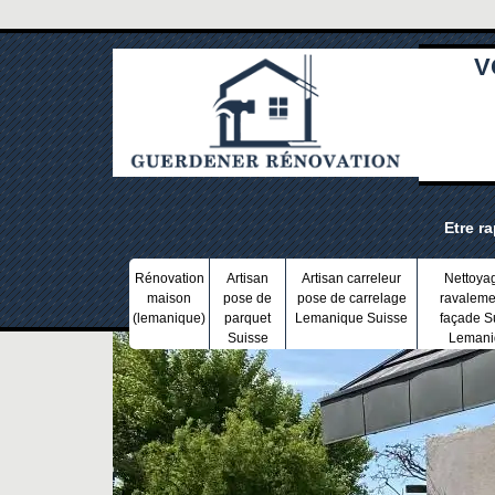
V
Etre r
Rénovation
Artisan
Artisan carreleur
Nettoya
maison
pose de
pose de carrelage
ravaleme
(lemanique)
parquet
Lemanique Suisse
façade S
Suisse
Lemani