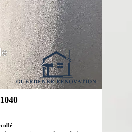
le
 1040
collé