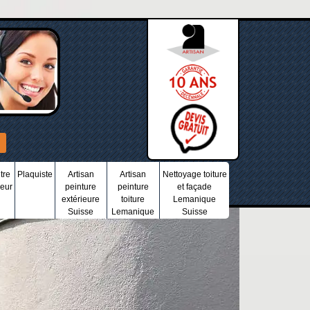
tre
Plaquiste
Artisan
Artisan
Nettoyage toiture
ieur
peinture
peinture
et façade
extérieure
toiture
Lemanique
Suisse
Lemanique
Suisse