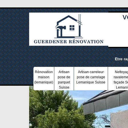
V
Etre r
Rénovation
Artisan
Artisan carreleur
Nettoya
maison
pose de
pose de carrelage
ravaleme
(lemanique)
parquet
Lemanique Suisse
façade S
Suisse
Lemani