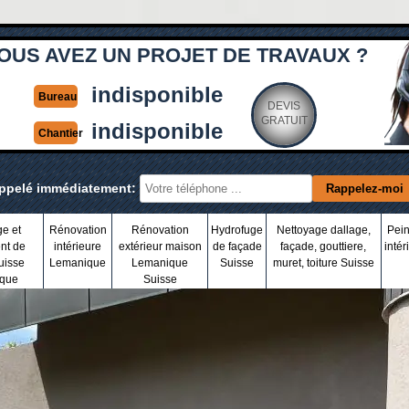
OUS AVEZ UN PROJET DE TRAVAUX ?
indisponible
Bureau
DEVIS
GRATUIT
indisponible
Chantier
appelé immédiatement:
ge et
Rénovation
Rénovation
Hydrofuge
Nettoyage dallage,
Pein
nt de
intérieure
extérieur maison
de façade
façade, gouttiere,
intér
uisse
Lemanique
Lemanique
Suisse
muret, toiture Suisse
que
Suisse