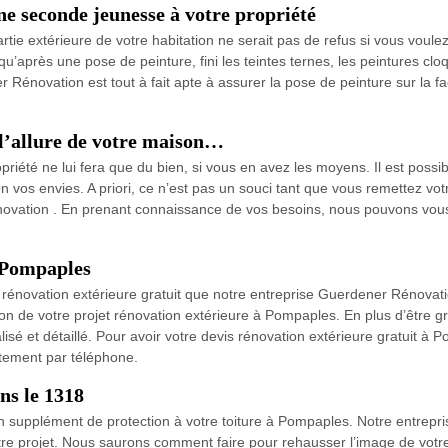
e seconde jeunesse à votre propriété
tie extérieure de votre habitation ne serait pas de refus si vous voulez
’après une pose de peinture, fini les teintes ternes, les peintures clo
ovation est tout à fait apte à assurer la pose de peinture sur la façade,
 l’allure de votre maison…
iété ne lui fera que du bien, si vous en avez les moyens. Il est possib
n vos envies. A priori, ce n’est pas un souci tant que vous remettez vo
novation . En prenant connaissance de vos besoins, nous pouvons vous d
à Pompaples
 rénovation extérieure gratuit que notre entreprise Guerdener Rénovat
ion de votre projet rénovation extérieure à Pompaples. En plus d’être gr
isé et détaillé. Pour avoir votre devis rénovation extérieure gratuit à P
ctement par téléphone.
ns le 1318
 supplément de protection à votre toiture à Pompaples. Notre entrepris
e projet. Nous saurons comment faire pour rehausser l’image de votre 