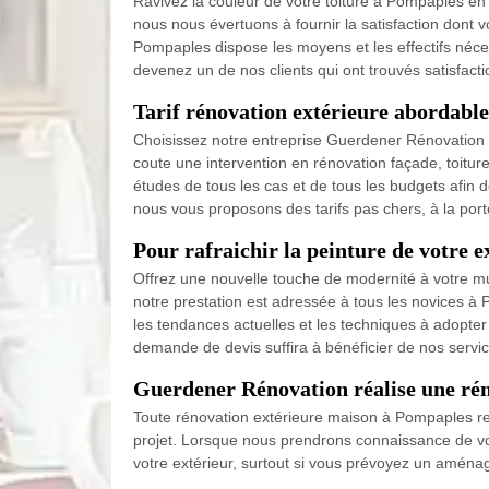
Ravivez la couleur de votre toiture à Pompaples en
nous nous évertuons à fournir la satisfaction dont vo
Pompaples dispose les moyens et les effectifs néces
devenez un de nos clients qui ont trouvés satisfact
Tarif rénovation extérieure abordabl
Choisissez notre entreprise Guerdener Rénovation p
coute une intervention en rénovation façade, toitur
études de tous les cas et de tous les budgets afin de
nous vous proposons des tarifs pas chers, à la port
Pour rafraichir la peinture de votre 
Offrez une nouvelle touche de modernité à votre m
notre prestation est adressée à tous les novices à 
les tendances actuelles et les techniques à adopter
demande de devis suffira à bénéficier de nos servic
Guerdener Rénovation réalise une ré
Toute rénovation extérieure maison à Pompaples req
projet. Lorsque nous prendrons connaissance de vos
votre extérieur, surtout si vous prévoyez un aména