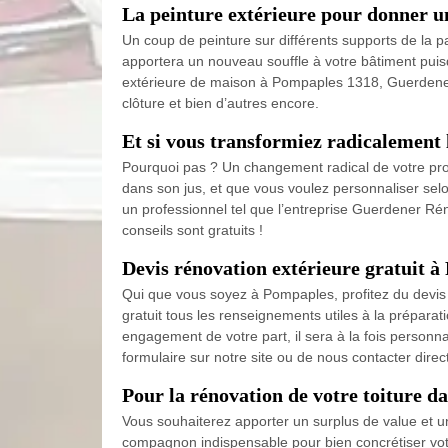
La peinture extérieure pour donner un
Un coup de peinture sur différents supports de la par
apportera un nouveau souffle à votre bâtiment puisqu
extérieure de maison à Pompaples 1318, Guerdener Rén
clôture et bien d’autres encore.
Et si vous transformiez radicalement
Pourquoi pas ? Un changement radical de votre propr
dans son jus, et que vous voulez personnaliser selo
un professionnel tel que l’entreprise Guerdener Ré
conseils sont gratuits !
Devis rénovation extérieure gratuit 
Qui que vous soyez à Pompaples, profitez du devis
gratuit tous les renseignements utiles à la préparat
engagement de votre part, il sera à la fois personnal
formulaire sur notre site ou de nous contacter dire
Pour la rénovation de votre toiture da
Vous souhaiterez apporter un surplus de value et un
compagnon indispensable pour bien concrétiser votr