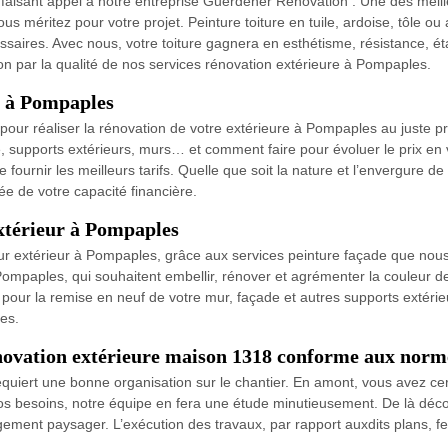
 faisant appel à notre entreprise Guerdener Rénovation . Une des meill
us méritez pour votre projet. Peinture toiture en tuile, ardoise, tôle ou
saires. Avec nous, votre toiture gagnera en esthétisme, résistance, ét
ion par la qualité de nos services rénovation extérieure à Pompaples.
e à Pompaples
our réaliser la rénovation de votre extérieure à Pompaples au juste p
e, supports extérieurs, murs… et comment faire pour évoluer le prix en 
 fournir les meilleurs tarifs. Quelle que soit la nature et l’envergure 
ée de votre capacité financière.
extérieur à Pompaples
ur extérieur à Pompaples, grâce aux services peinture façade que nou
Pompaples, qui souhaitent embellir, rénover et agrémenter la couleur d
 pour la remise en neuf de votre mur, façade et autres supports extéri
es.
novation extérieure maison 1318 conforme aux norm
uiert une bonne organisation sur le chantier. En amont, vous avez cer
 besoins, notre équipe en fera une étude minutieusement. De là découl
gement paysager. L’exécution des travaux, par rapport auxdits plans, f