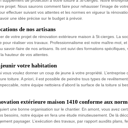
 supplément de protection à votre toiture à St-cierges. Notre entrepris
e projet. Nous saurons comment faire pour rehausser l’image de votre 
r effectuer suivant vos attentes et les normes en vigueur la rénovatio
avoir une idée précise sur le budget à prévoir.
ications de nos artisans
rger de votre projet de rénovation extérieure maison à St-cierges. La s
 pour réaliser vos travaux. Professionnalisme est notre maître-mot, et 
 savoir-faire de nos artisans. Ils ont suivi des formations spécifiques
la hauteur de vos attentes.
ajeunir votre habitation
 si vous voulez donner un coup de jeune à votre propriété. L’entrepris
e toiture. A priori, il est possible de peindre tous types de revêtements d
eccable, notre équipe nettoiera d’abord la surface de la toiture si beso
novation extérieure maison 1410 conforme aux norm
uiert une bonne organisation sur le chantier. En amont, vous avez cert
 besoins, notre équipe en fera une étude minutieusement. De là découl
gement paysager. L’exécution des travaux, par rapport auxdits plans, f