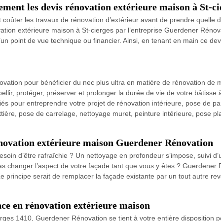
ment les devis rénovation extérieure maison à St-ci
 coûter les travaux de rénovation d’extérieur avant de prendre quelle d
ation extérieure maison à St-cierges par l’entreprise Guerdener Rénov
t d’un point de vue technique ou financier. Ainsi, en tenant en main ce 
ation pour bénéficier du nec plus ultra en matière de rénovation de m
ellir, protéger, préserver et prolonger la durée de vie de votre bâtisse
s pour entreprendre votre projet de rénovation intérieure, pose de pa
ière, pose de carrelage, nettoyage muret, peinture intérieure, pose plac
énovation extérieure maison Guerdener Rénovation
esoin d’être rafraîchie ? Un nettoyage en profondeur s’impose, suivi d’
e pas changer l’aspect de votre façade tant que vous y êtes ? Guerdener
Le principe serait de remplacer la façade existante par un tout autre 
ce en rénovation extérieure maison
rges 1410, Guerdener Rénovation se tient à votre entière disposition p