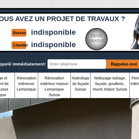
OUS AVEZ UN PROJET DE TRAVAUX ?
indisponible
Bureau
DEVIS
GRATUIT
indisponible
Chantier
appelé immédiatement:
ge et
Rénovation
Rénovation
Hydrofuge
Nettoyage dallage,
Pein
nt de
intérieure
extérieur maison
de façade
façade, gouttiere,
intér
uisse
Lemanique
Lemanique
Suisse
muret, toiture Suisse
que
Suisse