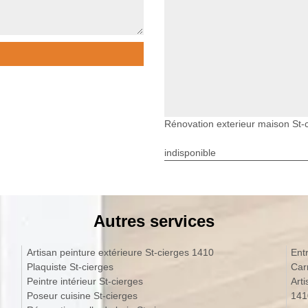
Rénovation exterieur maison St-
indisponible
Autres services
Artisan peinture extérieure St-cierges 1410
Ent
Plaquiste St-cierges
Car
Peintre intérieur St-cierges
Art
Poseur cuisine St-cierges
141