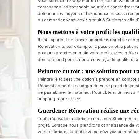
Vous souhaiterez apporter un surplus de value et un
compagnon indispensable pour bien concrétiser votr
détenons les moyens et l’expérience nécessaires pou
ou demandez votre devis gratuit à St-cierges afin d’
Nous mettons à votre profit les qualif
Il est important de laisser un professionnel se cha
Rénovation a, par exemple, la passion et la patience
pouvons prendre en main votre projet, c’est grâce au
donne à fond pour créer un ouvrage de qualité et à 
Peinture du toit : une solution pour r
Peindre le toit est une option à prendre en compte
Rénovation peut se charger de votre projet de peintur
ne pas abîmer le matériau. Pour obtenir un rendu imp
support propre et sec.
Guerdener Rénovation réalise une ré
Toute rénovation extérieure maison à St-cierges req
projet. Lorsque nous prendrons connaissance de vos
votre extérieur, surtout si vous prévoyez un aména