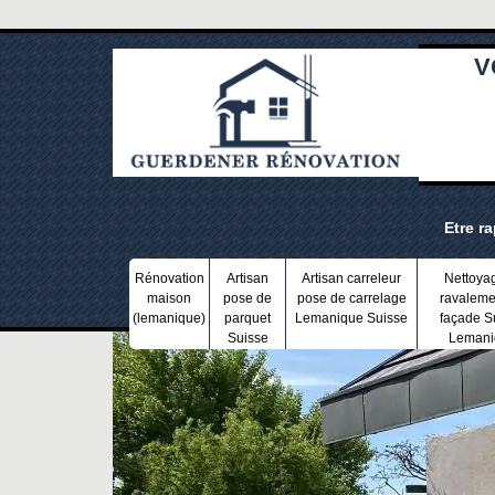
V
Etre r
Rénovation
Artisan
Artisan carreleur
Nettoya
maison
pose de
pose de carrelage
ravaleme
(lemanique)
parquet
Lemanique Suisse
façade S
Suisse
Lemani