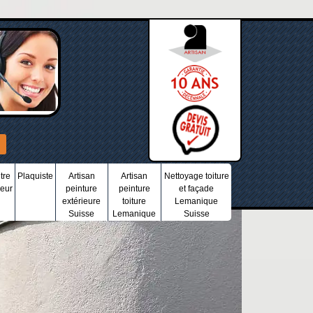
tre
Plaquiste
Artisan
Artisan
Nettoyage toiture
ieur
peinture
peinture
et façade
extérieure
toiture
Lemanique
Suisse
Lemanique
Suisse