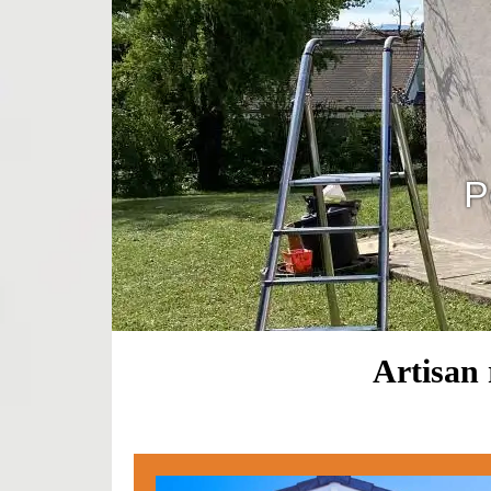
P
Artisan 