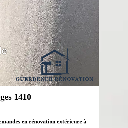
le
rges 1410
emandes en rénovation extérieure à