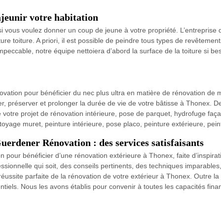
ajeunir votre habitation
 si vous voulez donner un coup de jeune à votre propriété. L’entrepris
e toiture. A priori, il est possible de peindre tous types de revêtements d
eccable, notre équipe nettoiera d’abord la surface de la toiture si beso
vation pour bénéficier du nec plus ultra en matière de rénovation de 
ger, préserver et prolonger la durée de vie de votre bâtisse à Thonex. 
otre projet de rénovation intérieure, pose de parquet, hydrofuge faça
toyage muret, peinture intérieure, pose placo, peinture extérieure, pe
uerdener Rénovation : des services satisfaisants
our bénéficier d’une rénovation extérieure à Thonex, faite d’inspiration
fessionnelle qui soit, des conseils pertinents, des techniques impar
éussite parfaite de la rénovation de votre extérieur à Thonex. Outre la 
tiels. Nous les avons établis pour convenir à toutes les capacités fina