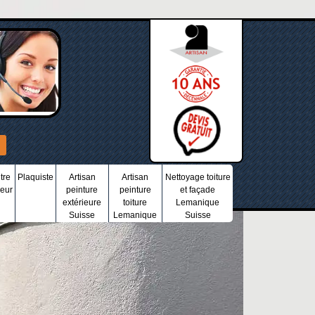
tre
Plaquiste
Artisan
Artisan
Nettoyage toiture
ieur
peinture
peinture
et façade
extérieure
toiture
Lemanique
Suisse
Lemanique
Suisse