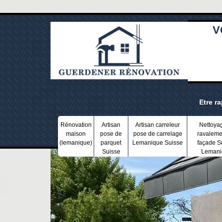
V
Etre r
Rénovation
Artisan
Artisan carreleur
Nettoya
maison
pose de
pose de carrelage
ravaleme
(lemanique)
parquet
Lemanique Suisse
façade S
Suisse
Lemani