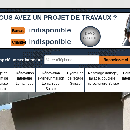
OUS AVEZ UN PROJET DE TRAVAUX ?
indisponible
Bureau
DEVIS
GRATUIT
indisponible
Chantier
appelé immédiatement:
ge et
Rénovation
Rénovation
Hydrofuge
Nettoyage dallage,
Pein
nt de
intérieure
extérieur maison
de façade
façade, gouttiere,
intér
uisse
Lemanique
Lemanique
Suisse
muret, toiture Suisse
que
Suisse