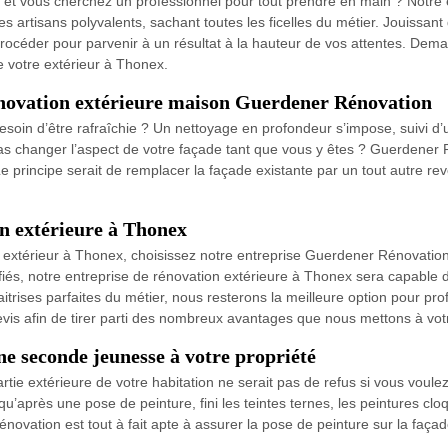
 et vous cherchez un professionnel pour tout prendre en main ? Notre
 artisans polyvalents, sachant toutes les ficelles du métier. Jouissant 
éder pour parvenir à un résultat à la hauteur de vos attentes. Demande
e votre extérieur à Thonex.
énovation extérieure maison Guerdener Rénovation
esoin d’être rafraîchie ? Un nettoyage en profondeur s’impose, suivi d’
e pas changer l’aspect de votre façade tant que vous y êtes ? Guerdener
Le principe serait de remplacer la façade existante par un tout autre 
on extérieure à Thonex
t extérieur à Thonex, choisissez notre entreprise Guerdener Rénovation 
iés, notre entreprise de rénovation extérieure à Thonex sera capable d
trises parfaites du métier, nous resterons la meilleure option pour pro
s afin de tirer parti des nombreux avantages que nous mettons à votre
e seconde jeunesse à votre propriété
tie extérieure de votre habitation ne serait pas de refus si vous voulez
’après une pose de peinture, fini les teintes ternes, les peintures clo
tion est tout à fait apte à assurer la pose de peinture sur la façade, la