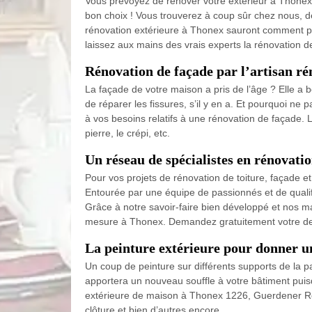
Vous prévoyez de rénover votre extérieur à Thonex
bon choix ! Vous trouverez à coup sûr chez nous, des
rénovation extérieure à Thonex sauront comment proc
laissez aux mains des vrais experts la rénovation d
Rénovation de façade par l’artisan r
La façade de votre maison a pris de l’âge ? Elle a b
de réparer les fissures, s’il y en a. Et pourquoi n
à vos besoins relatifs à une rénovation de façade. 
pierre, le crépi, etc.
Un réseau de spécialistes en rénovati
Pour vos projets de rénovation de toiture, façade e
Entourée par une équipe de passionnés et de qualif
Grâce à notre savoir-faire bien développé et nos mai
mesure à Thonex. Demandez gratuitement votre devi
La peinture extérieure pour donner un
Un coup de peinture sur différents supports de la par
apportera un nouveau souffle à votre bâtiment puisqu
extérieure de maison à Thonex 1226, Guerdener Rénova
clôture et bien d’autres encore.