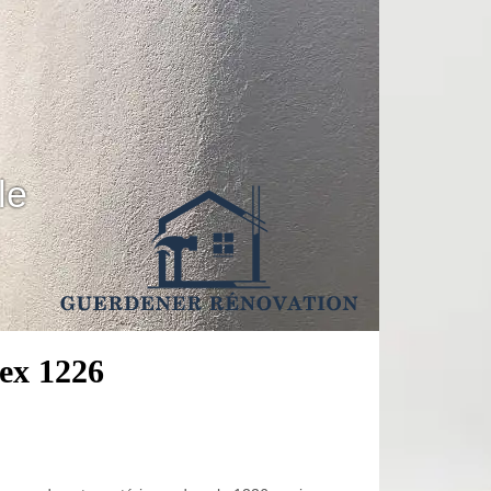
le
ex 1226