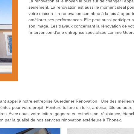
La rénovation et le moyen le plus sûr de changer l’app
seulement. La rénovation est aussi le moment idéal pour 
votre maison. La rénovation contribue à la fois à appor
améliorer ses performances. Elle peut aussi participer 
son image. Les travaux concernant la rénovation de vo
l’intervention d’une entreprise spécialisée comme Guer
isant appel à notre entreprise Guerdener Rénovation . Une des meilleur
ritez pour votre projet. Peinture toiture en tuile, ardoise, tôle ou autr
res. Avec nous, votre toiture gagnera en esthétisme, résistance, étanch
ion par la qualité de nos services rénovation extérieure à Thonex.