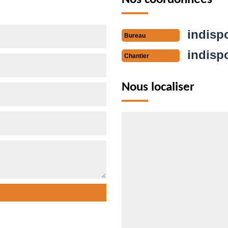
indisp
Bureau
indisp
Chantier
Nous localiser