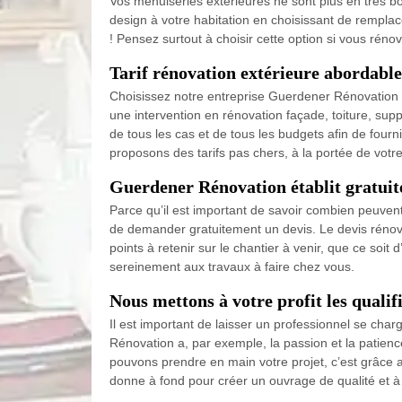
Vos menuiseries extérieures ne sont plus en très 
design à votre habitation en choisissant de remplac
! Pensez surtout à choisir cette option si vous réno
Tarif rénovation extérieure abordable
Choisissez notre entreprise Guerdener Rénovation po
une intervention en rénovation façade, toiture, sup
de tous les cas et de tous les budgets afin de fourni
proposons des tarifs pas chers, à la portée de votre
Guerdener Rénovation établit gratuit
Parce qu’il est important de savoir combien peuvent
de demander gratuitement un devis. Le devis rénov
points à retenir sur le chantier à venir, que ce soi
sereinement aux travaux à faire chez vous.
Nous mettons à votre profit les qualif
Il est important de laisser un professionnel se cha
Rénovation a, par exemple, la passion et la patience
pouvons prendre en main votre projet, c’est grâce au
donne à fond pour créer un ouvrage de qualité et à 