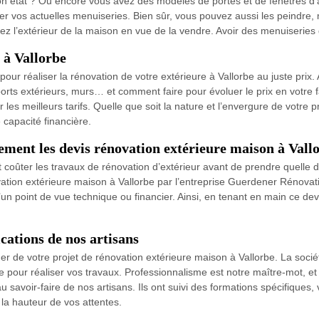
bon état ? Ou encore vous avez des modèles de portes et de fenêtres d
er vos actuelles menuiseries. Bien sûr, vous pouvez aussi les peindre, 
vez l’extérieur de la maison en vue de la vendre. Avoir des menuiseries
 à Vallorbe
ur réaliser la rénovation de votre extérieure à Vallorbe au juste prix
ports extérieurs, murs… et comment faire pour évoluer le prix en votre
r les meilleurs tarifs. Quelle que soit la nature et l’envergure de votre 
 capacité financière.
ement les devis rénovation extérieure maison à Vall
 coûter les travaux de rénovation d’extérieur avant de prendre quelle d
ation extérieure maison à Vallorbe par l’entreprise Guerdener Rénovat
t d’un point de vue technique ou financier. Ainsi, en tenant en main ce 
ications de nos artisans
rger de votre projet de rénovation extérieure maison à Vallorbe. La soc
 pour réaliser vos travaux. Professionnalisme est notre maître-mot, et 
 savoir-faire de nos artisans. Ils ont suivi des formations spécifiques
la hauteur de vos attentes.