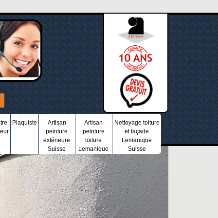
tre
Plaquiste
Artisan
Artisan
Nettoyage toiture
ieur
peinture
peinture
et façade
extérieure
toiture
Lemanique
Suisse
Lemanique
Suisse