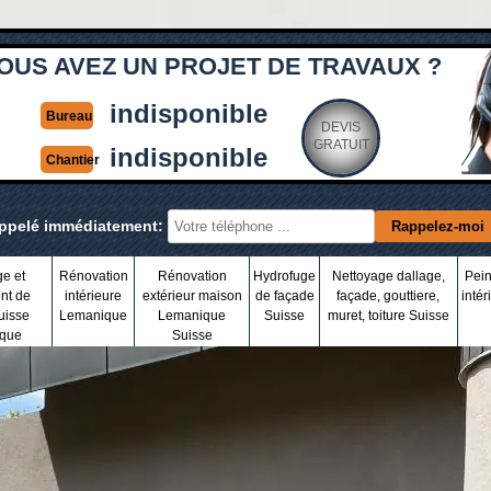
OUS AVEZ UN PROJET DE TRAVAUX ?
indisponible
Bureau
DEVIS
GRATUIT
indisponible
Chantier
appelé immédiatement:
ge et
Rénovation
Rénovation
Hydrofuge
Nettoyage dallage,
Pein
nt de
intérieure
extérieur maison
de façade
façade, gouttiere,
intér
uisse
Lemanique
Lemanique
Suisse
muret, toiture Suisse
que
Suisse