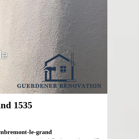
le
and 1535
Combremont-le-grand