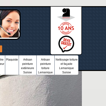
tre
Plaquiste
Artisan
Artisan
Nettoyage toiture
ieur
peinture
peinture
et façade
extérieure
toiture
Lemanique
Suisse
Lemanique
Suisse