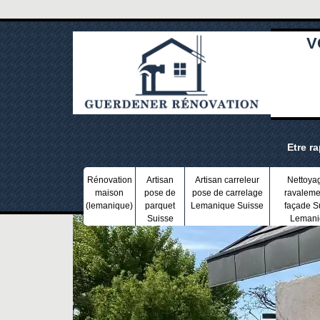
V
Etre r
Rénovation
Artisan
Artisan carreleur
Nettoya
maison
pose de
pose de carrelage
ravaleme
(lemanique)
parquet
Lemanique Suisse
façade S
Suisse
Lemani