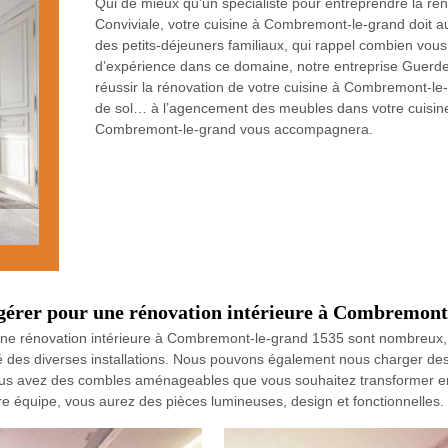
Qui de mieux qu’un spécialiste pour entreprendre la ré
Conviviale, votre cuisine à Combremont-le-grand doit aus
des petits-déjeuners familiaux, qui rappel combien vou
d’expérience dans ce domaine, notre entreprise Guerden
réussir la rénovation de votre cuisine à Combremont-le
de sol… à l’agencement des meubles dans votre cuisine,
Combremont-le-grand vous accompagnera.
ggérer pour une rénovation intérieure à Combremont
ne rénovation intérieure à Combremont-le-grand 1535 sont nombreux, a
é des diverses installations. Nous pouvons également nous charger des 
ous avez des combles aménageables que vous souhaitez transformer en p
 équipe, vous aurez des pièces lumineuses, design et fonctionnelles. C