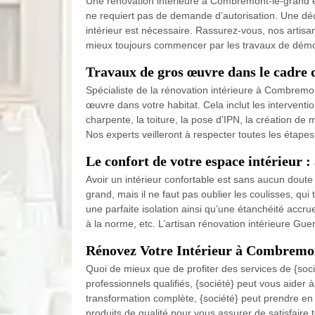
Une rénovation intérieure à Combremont-le-grand est
ne requiert pas de demande d’autorisation. Une dé
intérieur est nécessaire. Rassurez-vous, nos artisan
mieux toujours commencer par les travaux de démoli
Travaux de gros œuvre dans le cadre 
Spécialiste de la rénovation intérieure à Combrem
œuvre dans votre habitat. Cela inclut les intervent
charpente, la toiture, la pose d’IPN, la création de
Nos experts veilleront à respecter toutes les étapes
Le confort de votre espace intérieur :
Avoir un intérieur confortable est sans aucun dout
grand, mais il ne faut pas oublier les coulisses, qu
une parfaite isolation ainsi qu’une étanchéité accrue
à la norme, etc. L’artisan rénovation intérieure Gue
Rénovez Votre Intérieur à Combremon
Quoi de mieux que de profiter des services de {so
professionnels qualifiés, {société} peut vous aider
transformation complète, {société} peut prendre en
produits de qualité pour vous assurer de satisfaire 