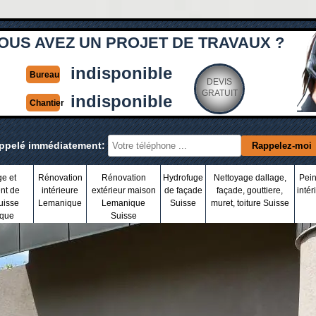
OUS AVEZ UN PROJET DE TRAVAUX ?
indisponible
Bureau
DEVIS
GRATUIT
indisponible
Chantier
appelé immédiatement:
ge et
Rénovation
Rénovation
Hydrofuge
Nettoyage dallage,
Pein
nt de
intérieure
extérieur maison
de façade
façade, gouttiere,
intér
uisse
Lemanique
Lemanique
Suisse
muret, toiture Suisse
que
Suisse