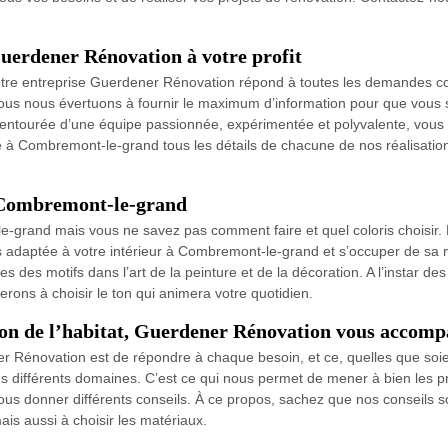
Guerdener Rénovation à votre profit
otre entreprise Guerdener Rénovation répond à toutes les demandes c
 nous évertuons à fournir le maximum d’information pour que vous so
entourée d’une équipe passionnée, expérimentée et polyvalente, vous p
re à Combremont-le-grand tous les détails de chacune de nos réalisatio
à Combremont-le-grand
e-grand mais vous ne savez pas comment faire et quel coloris choisir.
plus adaptée à votre intérieur à Combremont-le-grand et s’occuper de sa
es des motifs dans l’art de la peinture et de la décoration. A l’instar d
ons à choisir le ton qui animera votre quotidien.
tion de l’habitat, Guerdener Rénovation vous accom
ener Rénovation est de répondre à chaque besoin, et ce, quelles que soi
dans différents domaines. C’est ce qui nous permet de mener à bien les
us donner différents conseils. À ce propos, sachez que nos conseils so
ais aussi à choisir les matériaux.