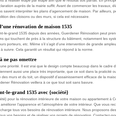
 à réaliser étape par étape afin que le résultat soit parfait. En princ
claration auprès de la mairie suffit. Avant de commencer les travaux,
s savent interpréter les plans d’agencement de maison. Par ailleurs, po
tion des cloisons ou des murs, si cela est nécessaire.
d’une rénovation de maison 1535
ont-le-grand 1535 depuis des années, Guerdener Rénovation peut prend
ions qui touchent de près à la structure du bâtiment, notamment les syst
 murs porteurs, etc. Même s’il s’agit d’une intervention de grande ampleu
 à suivre. Cela garantit un résultat qui répond à la norme.
 à ne pas omettre
e une priorité. Il est vrai que le design compte beaucoup dans le cadr
i tiennent aussi une place très importante, que ce soit dans la praticité
 des murs et du toit, un dispositif d’assainissement efficace de la maiso
rdener Rénovation veillera à ce que tout soit sans bavure.
t-le-grand 1535 avec {société}
ciété} pour la rénovation intérieure de votre maison ou appartement 
 à améliorer l'apparence et l'atmosphère de votre intérieur. Que vous r
 charge tous vos besoins de rénovation intérieure. Nous proposons des
tous vos besoins et de réaliser vos projets de rénovation. Contactez-nou