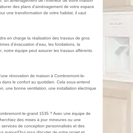
ipe, un aménagement de l’intérieur de votre maison
 élaborer des plans d’aménagement de votre espace
ur une transformation de votre habitat, il vaut
re en charge la réalisation des travaux de gros
èmes d’évacuation d’eau, les fondations, la
r, notre équipe peut assurer les travaux afférents.
e d’une rénovation de maison à Combremont-le-
 ou dans le confort au quotidien. Cela sous-entend
n, une bonne ventilation, une installation électrique
à Combremont-le-grand 1535 ? Avec une équipe de
echerchiez des mises à jour mineures ou une
 services de conception personnalisés et des
s aujourd'hui pour discuter de votre projet et