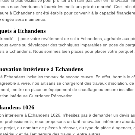
’idée la plus exclusive pour profiter d’un tarif pas cher en rénovation 
us nous évertuons à fournir les meilleurs prix du marché. Ceci, afin d’a
eure à Echandens ont été établis pour convenir à la capacité financièr
té érigée sera maintenue.
rquets à Echandens
contrecollé…) pour votre revêtement de sol à Echandens, agréable aux pie
 nous avons su développer des techniques imparables en pose de parque
nels à Echandens. Nous sommes bien placés pour placer votre parquet à
novation intérieure à Echandens
 à Echandens inclut les travaux de second œuvre. En effet, hormis le côt
agréable à vivre, nos artisans se chargeront des travaux d’isolation, de
ment, mettre en place un équipement de chauffage ou encore installer le
ation intérieure Guerdener Rénovation .
chandens 1026
on intérieure à Echandens 1026, n’hésitez pas à demander un devis au
e professionnels, nous proposons un tarif rénovation intérieure abordab
 projet, du nombre de pièces à rénover, du type de pièce à agencer, de l
matériaux et de l’envergure des travaux, entre autres.