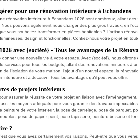
gérer pour une rénovation intérieure à Echandens
ne rénovation intérieure à Echandens 1026 sont nombreux, allant des s
ns. Nous pouvons également nous charger des plus gros travaux, en l’oc
e vous souhaitez transformer en pièces habitables ? L’artisan rénova
umineuses, design et fonctionnelles. Confiez-nous votre projet en tout
026 avec {société} - Tous les avantages de la Rénova
e donner une nouvelle vie à votre espace. Avec {société}, nous offrons
e services pour tous les budgets, allant des rénovations mineures à un
on de l'isolation de votre maison, l'ajout d'un nouvel espace, la rénova
 intérieure et à découvrir tous les avantages qu'il peut vous offrir.
es de projets intérieurs
our assurer la réussite de votre projet en liaison avec l’aménagement
ussi les moyens adéquats pour vous garantir des travaux impeccables, f
 peinture de votre intérieur, la pose de carrelage, pose de parquet, po
les, pose de papier peint, pose tapisserie, peinture boiserie et fe
ire ?
, c’est que vous avez certainement vos raisons. Peut-être que vous ve