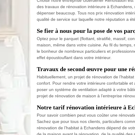
Choisir notre entreprise Guerdener Rénovation est l
des travaux de rénovation intérieure à Echandens, no
dépenser beaucoup. Tous nos prix rénovation intéri
qualité de service sur laquelle notre réputation a é
Se fier à nous pour la pose de vos pa
Optez pour le parquet (flottant, stratifié, massif, 
maison, même dans votre cuisine. Au fil du temps,
le bonheur de nombreux particuliers et profession
effet époustouflant dans votre intérieur.
Travaux de second œuvre pour une ré
Habituellement, un projet de rénovation de l’habitat
confort. Pour rendre votre intérieure confortable et 
poser un système de ventilation adapté à votre bâti
projet de rénovation de maison à l’entreprise rénov
Notre tarif rénovation intérieure à E
Pour savoir combien peut vous coûter une rénovati
Sachez que pour tous nos clients, particuliers comm
rénovation de l’habitat à Echandens dépend de votre
de la maison avant la rénovation, de la qualité des 