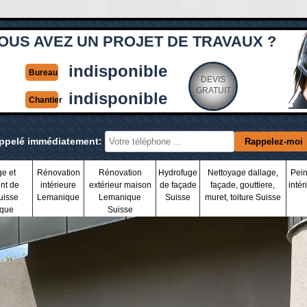
OUS AVEZ UN PROJET DE TRAVAUX ?
indisponible
Bureau
DEVIS
GRATUIT
indisponible
Chantier
appelé immédiatement:
ge et
Rénovation
Rénovation
Hydrofuge
Nettoyage dallage,
Pein
nt de
intérieure
extérieur maison
de façade
façade, gouttiere,
intér
uisse
Lemanique
Lemanique
Suisse
muret, toiture Suisse
que
Suisse