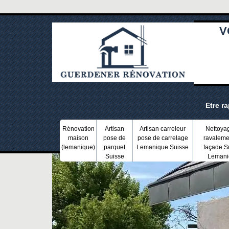
V
Etre r
Rénovation
Artisan
Artisan carreleur
Nettoya
maison
pose de
pose de carrelage
ravaleme
(lemanique)
parquet
Lemanique Suisse
façade S
Suisse
Lemani