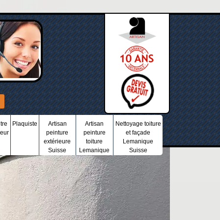
tre
Plaquiste
Artisan
Artisan
Nettoyage toiture
ieur
peinture
peinture
et façade
extérieure
toiture
Lemanique
Suisse
Lemanique
Suisse