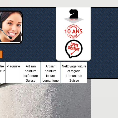
tre
Plaquiste
Artisan
Artisan
Nettoyage toiture
ieur
peinture
peinture
et façade
extérieure
toiture
Lemanique
Suisse
Lemanique
Suisse