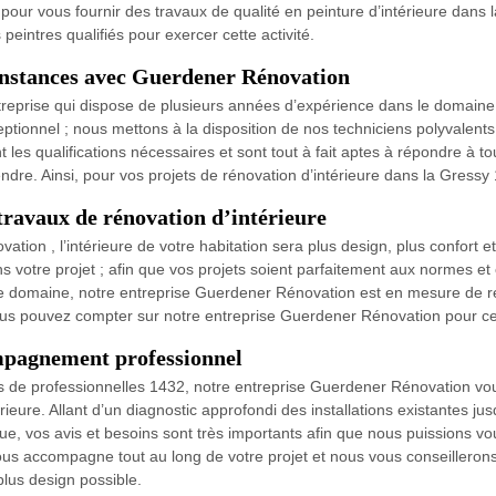
ur vous fournir des travaux de qualité en peinture d’intérieure dans la
eintres qualifiés pour exercer cette activité.
constances avec Guerdener Rénovation
eprise qui dispose de plusieurs années d’expérience dans le domaine de
ceptionnel ; nous mettons à la disposition de nos techniciens polyvalen
nt les qualifications nécessaires et sont tout à fait aptes à répondre à
endre. Ainsi, pour vos projets de rénovation d’intérieure dans la Gres
ravaux de rénovation d’intérieure
ation , l’intérieure de votre habitation sera plus design, plus confort 
s votre projet ; afin que vos projets soient parfaitement aux normes e
le domaine, notre entreprise Guerdener Rénovation est en mesure de r
 vous pouvez compter sur notre entreprise Guerdener Rénovation pour ce 
pagnement professionnel
s de professionnelles 1432, notre entreprise Guerdener Rénovation vous
rieure. Allant d’un diagnostic approfondi des installations existantes j
e, vos avis et besoins sont très importants afin que nous puissions vo
s accompagne tout au long de votre projet et nous vous conseillerons s
plus design possible.