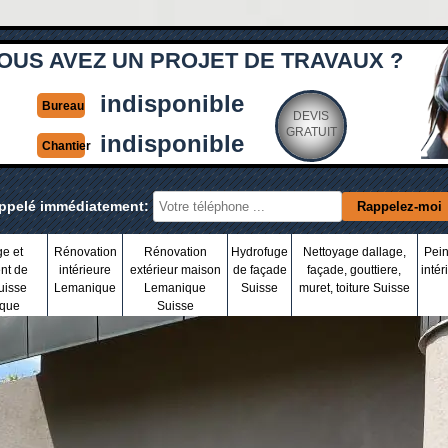
OUS AVEZ UN PROJET DE TRAVAUX ?
indisponible
Bureau
DEVIS
GRATUIT
indisponible
Chantier
appelé immédiatement:
ge et
Rénovation
Rénovation
Hydrofuge
Nettoyage dallage,
Pein
nt de
intérieure
extérieur maison
de façade
façade, gouttiere,
intér
uisse
Lemanique
Lemanique
Suisse
muret, toiture Suisse
que
Suisse