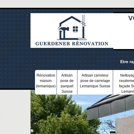
V
Etre r
Rénovation
Artisan
Artisan carreleur
Nettoya
maison
pose de
pose de carrelage
ravaleme
(lemanique)
parquet
Lemanique Suisse
façade S
Suisse
Lemani