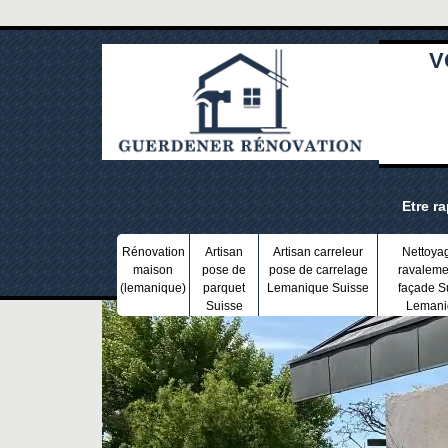
V
Etre r
Rénovation
Artisan
Artisan carreleur
Nettoya
maison
pose de
pose de carrelage
ravaleme
(lemanique)
parquet
Lemanique Suisse
façade S
Suisse
Lemani