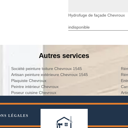
Hydrofuge de façade Chevroux
indisponible
Autres services
Société peinture toiture Chevroux 1545
Rén
Artisan peinture extérieure Chevroux 1545
Rén
5
Plaquiste Chevroux
Ent
Peintre intérieur Chevroux
Car
Poseur cuisine Chevroux
Art
ONS LÉGALES