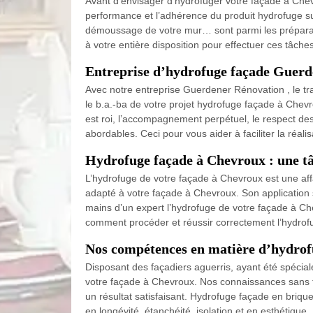
Avant d’envisager d’hydrofuger votre façade à Chev
performance et l’adhérence du produit hydrofuge sur 
démoussage de votre mur… sont parmi les préparatifs
à votre entière disposition pour effectuer ces tâche
Entreprise d’hydrofuge façade Guerde
Avec notre entreprise Guerdener Rénovation , le t
le b.a.-ba de votre projet hydrofuge façade à Che
est roi, l’accompagnement perpétuel, le respect des 
abordables. Ceci pour vous aider à faciliter la réal
Hydrofuge façade à Chevroux : une tâ
L’hydrofuge de votre façade à Chevroux est une aff
adapté à votre façade à Chevroux. Son application s
mains d’un expert l’hydrofuge de votre façade à Che
comment procéder et réussir correctement l’hydrof
Nos compétences en matière d’hydrof
Disposant des façadiers aguerris, ayant été spécia
votre façade à Chevroux. Nos connaissances sans fai
un résultat satisfaisant. Hydrofuge façade en briq
en longévité, étanchéité, isolation et en esthétique