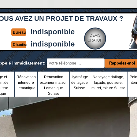
OUS AVEZ UN PROJET DE TRAVAUX ?
indisponible
Bureau
DEVIS
GRATUIT
indisponible
Chantier
appelé immédiatement:
ge et
Rénovation
Rénovation
Hydrofuge
Nettoyage dallage,
Pein
nt de
intérieure
extérieur maison
de façade
façade, gouttiere,
intér
uisse
Lemanique
Lemanique
Suisse
muret, toiture Suisse
que
Suisse