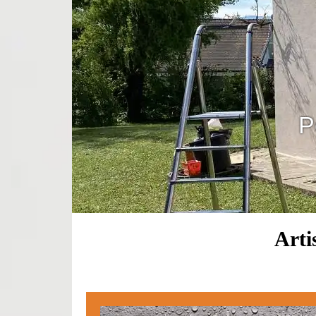
P
Arti