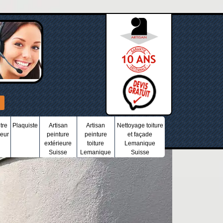
tre
Plaquiste
Artisan
Artisan
Nettoyage toiture
ieur
peinture
peinture
et façade
extérieure
toiture
Lemanique
Suisse
Lemanique
Suisse