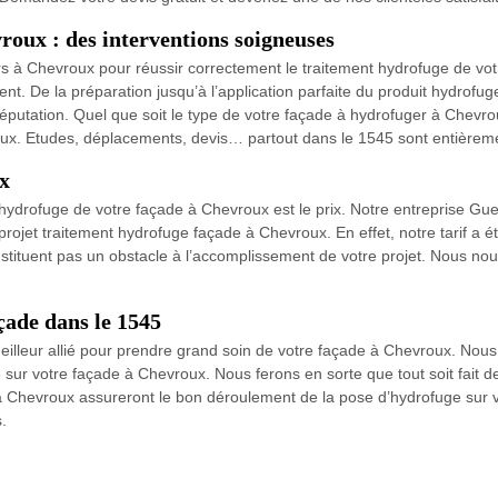
roux : des interventions soigneuses
ers à Chevroux pour réussir correctement le traitement hydrofuge de vo
t. De la préparation jusqu’à l’application parfaite du produit hydrofu
réputation. Quel que soit le type de votre façade à hydrofuger à Chevr
ux. Etudes, déplacements, devis… partout dans le 1545 sont entièremen
x
 l’hydrofuge de votre façade à Chevroux est le prix. Notre entreprise 
re projet traitement hydrofuge façade à Chevroux. En effet, notre tarif a 
nstituent pas un obstacle à l’accomplissement de votre projet. Nous no
çade dans le 1545
illeur allié pour prendre grand soin de votre façade à Chevroux. Nous
sur votre façade à Chevroux. Nous ferons en sorte que tout soit fait de 
s à Chevroux assureront le bon déroulement de la pose d’hydrofuge sur
.