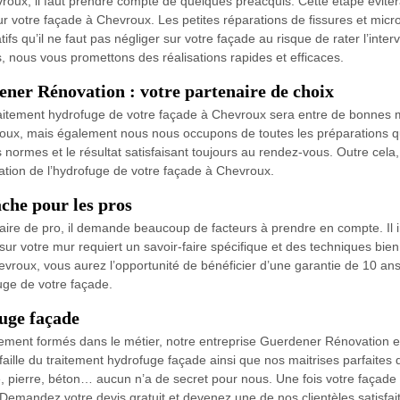
roux, il faut prendre compte de quelques préacquis. Cette étape évite
votre façade à Chevroux. Les petites réparations de fissures et micro f
 qu’il ne faut pas négliger sur votre façade au risque de rater l’inte
s, nous vous promettons des réalisations rapides et efficaces.
ner Rénovation : votre partenaire de choix
raitement hydrofuge de votre façade à Chevroux sera entre de bonnes
vroux, mais également nous nous occupons de toutes les préparations q
normes et le résultat satisfaisant toujours au rendez-vous. Outre cela, 
isation de l’hydrofuge de votre façade à Chevroux.
che pour les pros
aire de pro, il demande beaucoup de facteurs à prendre en compte. Il 
ur votre mur requiert un savoir-faire spécifique et des techniques bien
vroux, vous aurez l’opportunité de bénéficier d’une garantie de 10 ans 
uge de votre façade.
uge façade
lement formés dans le métier, notre entreprise Guerdener Rénovation est
lle du traitement hydrofuge façade ainsi que nos maitrises parfaites d
ue, pierre, béton… aucun n’a de secret pour nous. Une fois votre façad
. Demandez votre devis gratuit et devenez une de nos clientèles satisfai