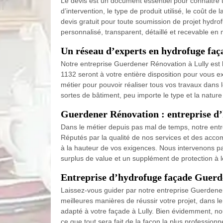
Le devis est un document essentiel pour connaitre to
d’intervention, le type de produit utilisé, le coût 
devis gratuit pour toute soumission de projet hydrof
personnalisé, transparent, détaillé et recevable en
Un réseau d’experts en hydrofuge faç
Notre entreprise Guerdener Rénovation à Lully est 
1132 seront à votre entière disposition pour vous exp
métier pour pouvoir réaliser tous vos travaux dans
sortes de bâtiment, peu importe le type et la natur
Guerdener Rénovation : entreprise 
Dans le métier depuis pas mal de temps, notre entre
Réputés par la qualité de nos services et des acco
à la hauteur de vos exigences. Nous intervenons pa
surplus de value et un supplément de protection à l
Entreprise d’hydrofuge façade Guerd
Laissez-vous guider par notre entreprise Guerdener 
meilleures manières de réussir votre projet, dans l
adapté à votre façade à Lully. Bien évidemment, nou
ce que tout sera fait de la façon la plus professionne