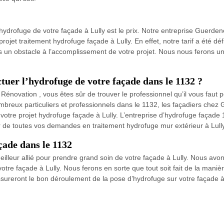
 l’hydrofuge de votre façade à Lully est le prix. Notre entreprise Guerd
e projet traitement hydrofuge façade à Lully. En effet, notre tarif a été d
as un obstacle à l’accomplissement de votre projet. Nous nous ferons u
tuer l’hydrofuge de votre façade dans le 1132 ?
Rénovation , vous êtes sûr de trouver le professionnel qu’il vous faut p
mbreux particuliers et professionnels dans le 1132, les façadiers chez
r votre projet hydrofuge façade à Lully. L’entreprise d’hydrofuge façad
r de toutes vos demandes en traitement hydrofuge mur extérieur à Lully
çade dans le 1132
lleur allié pour prendre grand soin de votre façade à Lully. Nous avon
tre façade à Lully. Nous ferons en sorte que tout soit fait de la manière
assureront le bon déroulement de la pose d’hydrofuge sur votre façade à