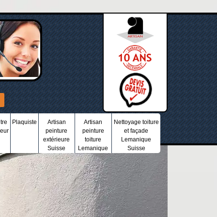
tre
Plaquiste
Artisan
Artisan
Nettoyage toiture
ieur
peinture
peinture
et façade
extérieure
toiture
Lemanique
Suisse
Lemanique
Suisse