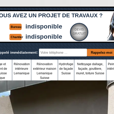
OUS AVEZ UN PROJET DE TRAVAUX ?
indisponible
Bureau
DEVIS
GRATUIT
indisponible
Chantier
appelé immédiatement:
ge et
Rénovation
Rénovation
Hydrofuge
Nettoyage dallage,
Pein
nt de
intérieure
extérieur maison
de façade
façade, gouttiere,
intér
uisse
Lemanique
Lemanique
Suisse
muret, toiture Suisse
que
Suisse