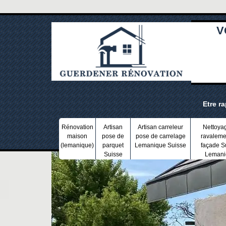
V
Etre r
Rénovation
Artisan
Artisan carreleur
Nettoya
maison
pose de
pose de carrelage
ravaleme
(lemanique)
parquet
Lemanique Suisse
façade S
Suisse
Lemani