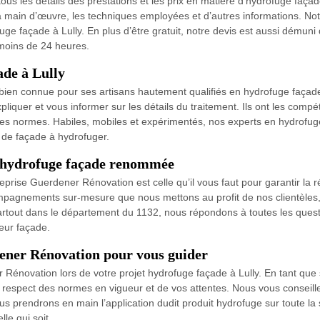
us les détails des prestations et les prix en matière d’hydrofuge façade
de la main d’œuvre, les techniques employées et d’autres informations. N
uge façade à Lully. En plus d’être gratuit, notre devis est aussi démuni
 moins de 24 heures.
ade à Lully
bien connue pour ses artisans hautement qualifiés en hydrofuge façad
liquer et vous informer sur les détails du traitement. Ils ont les compét
 les normes. Habiles, mobiles et expérimentés, nos experts en hydrofuge
e de façade à hydrofuger.
d’hydrofuge façade renommée
prise Guerdener Rénovation est celle qu’il vous faut pour garantir la ré
mpagnements sur-mesure que nous mettons au profit de nos clientèles, n
rtout dans le département du 1132, nous répondons à toutes les questi
eur façade.
ener Rénovation pour vous guider
Rénovation lors de votre projet hydrofuge façade à Lully. En tant que 
e respect des normes en vigueur et de vos attentes. Nous vous conseille
s prendrons en main l’application dudit produit hydrofuge sur toute la 
lle qui soit.