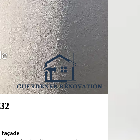
le
132
 façade