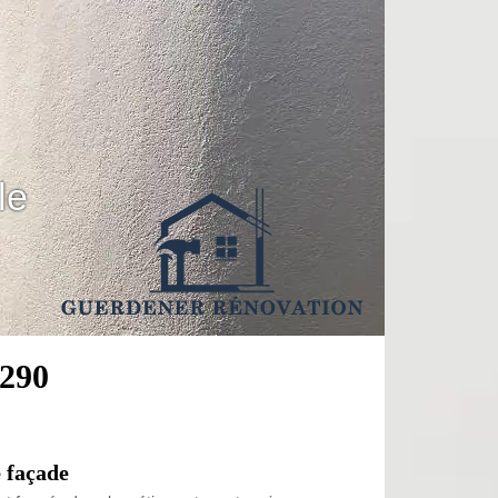
le
1290
 façade