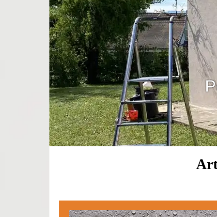
P
Art