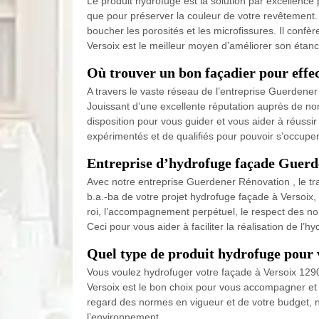
Le produit hydrofuge est la solution par excellence p
que pour préserver la couleur de votre revêtement. 
boucher les porosités et les microfissures. Il conf
Versoix est le meilleur moyen d’améliorer son étanc
Où trouver un bon façadier pour effec
A travers le vaste réseau de l’entreprise Guerdener 
Jouissant d’une excellente réputation auprès de no
disposition pour vous guider et vous aider à réussi
expérimentés et de qualifiés pour pouvoir s’occupe
Entreprise d’hydrofuge façade Guerde
Avec notre entreprise Guerdener Rénovation , le t
b.a.-ba de votre projet hydrofuge façade à Versoix
roi, l’accompagnement perpétuel, le respect des norm
Ceci pour vous aider à faciliter la réalisation de l’
Quel type de produit hydrofuge pour v
Vous voulez hydrofuger votre façade à Versoix 129
Versoix est le bon choix pour vous accompagner et v
regard des normes en vigueur et de votre budget, no
l’environnement.