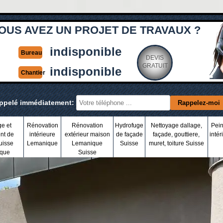
OUS AVEZ UN PROJET DE TRAVAUX ?
indisponible
Bureau
DEVIS
GRATUIT
indisponible
Chantier
appelé immédiatement:
ge et
Rénovation
Rénovation
Hydrofuge
Nettoyage dallage,
Pein
nt de
intérieure
extérieur maison
de façade
façade, gouttiere,
intér
uisse
Lemanique
Lemanique
Suisse
muret, toiture Suisse
que
Suisse