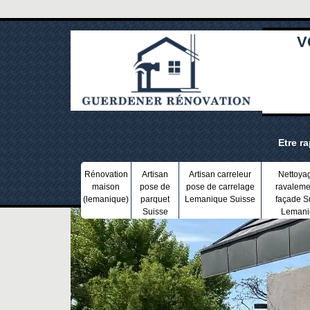
V
Etre r
Rénovation
Artisan
Artisan carreleur
Nettoya
maison
pose de
pose de carrelage
ravaleme
(lemanique)
parquet
Lemanique Suisse
façade S
Suisse
Lemani