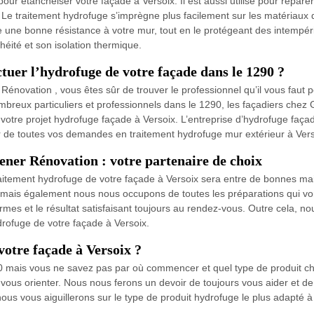
our étanchéiser votre façade à Versoix. Il est aussi utilisé pour réparer
Le traitement hydrofuge s’imprègne plus facilement sur les matériaux d
ère une bonne résistance à votre mur, tout en le protégeant des intempé
héité et son isolation thermique.
tuer l’hydrofuge de votre façade dans le 1290 ?
Rénovation , vous êtes sûr de trouver le professionnel qu’il vous faut 
mbreux particuliers et professionnels dans le 1290, les façadiers chez
r votre projet hydrofuge façade à Versoix. L’entreprise d’hydrofuge fa
r de toutes vos demandes en traitement hydrofuge mur extérieur à Vers
ner Rénovation : votre partenaire de choix
raitement hydrofuge de votre façade à Versoix sera entre de bonnes ma
, mais également nous nous occupons de toutes les préparations qui vo
es et le résultat satisfaisant toujours au rendez-vous. Outre cela, nou
hydrofuge de votre façade à Versoix.
otre façade à Versoix ?
0 mais vous ne savez pas par où commencer et quel type de produit ch
ous orienter. Nous nous ferons un devoir de toujours vous aider et de 
us vous aiguillerons sur le type de produit hydrofuge le plus adapté à