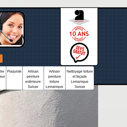
tre
Plaquiste
Artisan
Artisan
Nettoyage toiture
ieur
peinture
peinture
et façade
extérieure
toiture
Lemanique
Suisse
Lemanique
Suisse