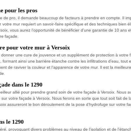
e pour les pros
ire de pro, il demande beaucoup de facteurs à prendre en compte. Il im
 votre mur requiert un savoir-faire spécifique et des techniques bien é
soix, vous aurez l’opportunité de bénéficier d’une garantie de 10 ans e
re façade.
ûre pour votre mur à Versoix
e donner une cure de jouvence et un supplément de protection à votre f
formant ainsi une barrière étanche contre les infiltrations d’eau, tout e
t de raviver la couleur et l’apparence de votre mur. Il est la meilleur
de.
çade dans le 1290
illeur allié pour prendre grand soin de votre façade à Versoix. Nous a
ur votre façade à Versoix. Nous ferons en sorte que tout soit fait de la
ersoix assureront le bon déroulement de la pose d’hydrofuge sur votre f
ns le 1290
ltéré, provoquant divers problèmes au niveau de l’isolation et de l’étanc