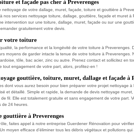
oiture et façade pas cher à Preverenges
nettoyage de votre dallage, muret, façade, toiture et gouttière à Prever
 à nos services nettoyage toiture, dallage, gouttière, façade et muret 
intervention sur une toiture, dallage, muret, façade ou sur une gouttiè
 demander gratuitement votre devis.
 votre toiture
ualité, la performance et la longévité de votre toiture à Preverenges.
s moyens de garder intacte la tenue de votre toiture à Preverenges. No
ardoise, tôle, bac acier, zinc ou autre. Prenez contact et sollicitez en to
 tout engagement de votre part, alors, profitez-en !
oyage gouttière, toiture, muret, dallage et façade à
iles dont vous aurez besoin pour bien préparer votre projet nettoyage 
isé et détaillé. Simple et rapide, la demande de devis nettoyage muret,
p de fil. Elle est totalement gratuite et sans engagement de votre part. 
s de 24 heures.
e gouttière à Preverenges
rôle, faites appel à notre entreprise Guerdener Rénovation pour vérifier
n moyen efficace d’éliminer tous les débris végétaux et pollutions qu