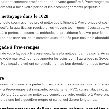
 sauront comment procéder pour que votre gouttière à Preverenges pu
arifs tout à fait à votre portée et les accompagnements perpétuels.
 nettoyage dans le 1028
toute soumission de projet nettoyage bâtiment à Preverenges et ses e
ectifs, la qualification requise et les moyens techniques nécessaires.
à la perfection toutes les méthodes et procédures à suivre pour le nett
re de nos services, nous sommes aussi réputés pour nos tarifs abordabl
açade à Preverenges
tion de votre façade à Preverenges, faites-la nettoyer par nos soins. Au
votre mur extérieur et d’apporter les soins dont il aura besoin. Soyez
. Nos façadiers veillent continuellement au bon déroulement des travaux
re
 nous maitrisons à la perfection les procédures à suivre pour rendre le
r à Preverenges est rampante, pendante, en PVC, cuivre, alu, zinc, acie
. De la préparation au nettoyage complet de votre gouttière à Prevereng
aurez une belle gouttière propre et saine, qui durera longtemps.
ojets nettoyage dallage, muret, toiture, gouttière e