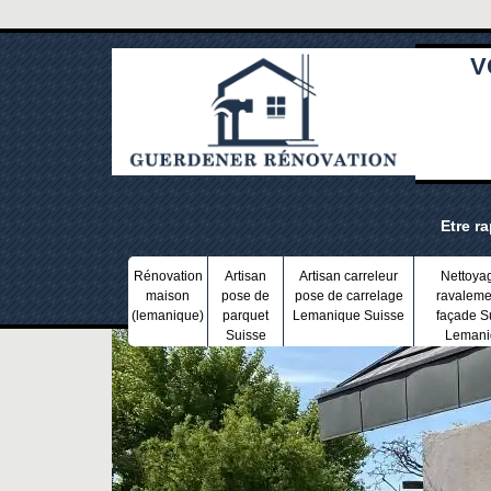
V
Etre r
Rénovation
Artisan
Artisan carreleur
Nettoya
maison
pose de
pose de carrelage
ravaleme
(lemanique)
parquet
Lemanique Suisse
façade S
Suisse
Lemani