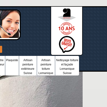
tre
Plaquiste
Artisan
Artisan
Nettoyage toiture
ieur
peinture
peinture
et façade
extérieure
toiture
Lemanique
Suisse
Lemanique
Suisse