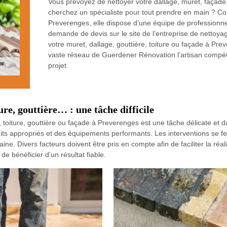
Vous prévoyez de nettoyer votre dallage, muret, façade,
cherchez un spécialiste pour tout prendre en main ? Co
Preverenges, elle dispose d’une équipe de professionnel
demande de devis sur le site de l’entreprise de nettoyag
votre muret, dallage, gouttière, toiture ou façade à Pre
vaste réseau de Guerdener Rénovation l’artisan compét
projet.
ure, gouttière… : une tâche difficile
 toiture, gouttière ou façade à Preverenges est une tâche délicate et da
duits appropriés et des équipements performants. Les interventions se 
ne. Divers facteurs doivent être pris en compte afin de faciliter la réal
e bénéficier d’un résultat fiable.