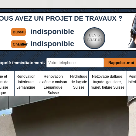
OUS AVEZ UN PROJET DE TRAVAUX ?
indisponible
Bureau
DEVIS
GRATUIT
indisponible
Chantier
appelé immédiatement:
ge et
Rénovation
Rénovation
Hydrofuge
Nettoyage dallage,
Pein
nt de
intérieure
extérieur maison
de façade
façade, gouttiere,
intér
uisse
Lemanique
Lemanique
Suisse
muret, toiture Suisse
que
Suisse