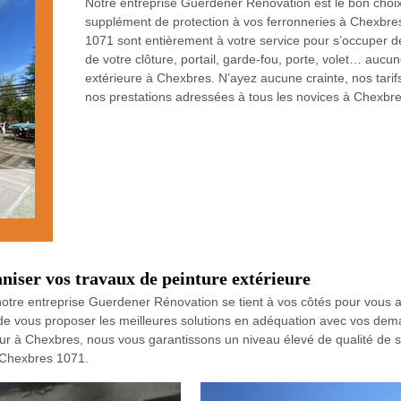
Notre entreprise Guerdener Rénovation est le bon choix
supplément de protection à vos ferronneries à Chexbres.
1071 sont entièrement à votre service pour s’occuper de
de votre clôture, portail, garde-fou, porte, volet… aucu
extérieure à Chexbres. N’ayez aucune crainte, nos tarifs
nos prestations adressées à tous les novices à Chexbre
iser vos travaux de peinture extérieure
otre entreprise Guerdener Rénovation se tient à vos côtés pour vous ai
r de vous proposer les meilleures solutions en adéquation avec vos dem
eur à Chexbres, nous vous garantissons un niveau élevé de qualité de se
à Chexbres 1071.