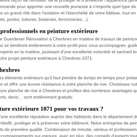
eure façon de l’embellir, de le protéger et d’améliorer l’apparence gén
commande pour apporter une nouvelle jeunesse à n’importe quel type de
 un grand rôle dans l’isolation et l’étanchéité de votre bâtisse, tout e
ets, portes, toitures, boiseries, ferronneries…).
professionnels en peinture extérieure
prise Guerdener Rénovation à Chexbres en matière de travaux de peintur
qui se tiendront entièrement à votre profit pour vous accompagner, guid
xperts en la matière, jouissant d’une excellente notoriété et sachant to
votre projet peinture extérieure à Chexbres 1071.
Chexbres
des éléments extérieurs qu’il faut peindre de temps en temps pour préser
ger et offrir une bonne résistance à votre planche de rive. Choisissez 
nture planche de rive à Chexbres et profitez des nombreux avantages qu
rts, devis… sont entièrement gratuits.
ture extérieure 1071 pour vos travaux ?
’une excellente réputation auprès des habitants dans le département d
mbellir, protéger et à préserver votre bâtiment. Notre entreprise de pei
its de première qualité. Combinaison de minutie, sérieux et professionn
accompagnements sur-mesure, avec en plus, des conseils d’experts tout