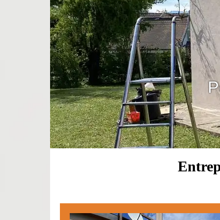
P
Entrep