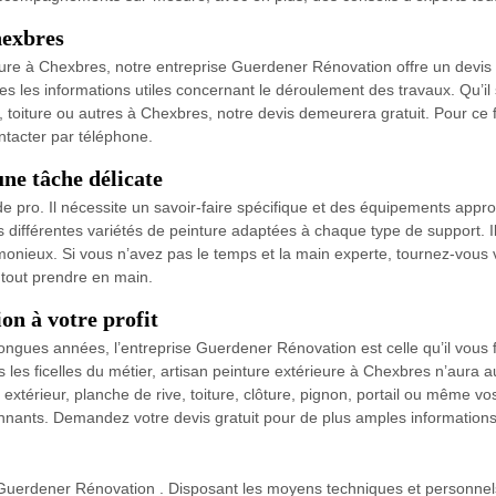
hexbres
ure à Chexbres, notre entreprise Guerdener Rénovation offre un devis à 
es les informations utiles concernant le déroulement des travaux. Qu’il 
on, toiture ou autres à Chexbres, notre devis demeurera gratuit. Pour ce f
ntacter par téléphone.
une tâche délicate
e pro. Il nécessite un savoir-faire spécifique et des équipements approp
 différentes variétés de peinture adaptées à chaque type de support. Il
onieux. Si vous n’avez pas le temps et la main experte, tournez-vous
tout prendre en main.
on à votre profit
ongues années, l’entreprise Guerdener Rénovation est celle qu’il vous f
s les ficelles du métier, artisan peinture extérieure à Chexbres n’aura
 extérieur, planche de rive, toiture, clôture, pignon, portail ou même v
onnants. Demandez votre devis gratuit pour de plus amples informations
 Guerdener Rénovation . Disposant les moyens techniques et personnels 