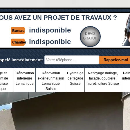
OUS AVEZ UN PROJET DE TRAVAUX ?
indisponible
Bureau
DEVIS
GRATUIT
indisponible
Chantier
appelé immédiatement:
ge et
Rénovation
Rénovation
Hydrofuge
Nettoyage dallage,
Pein
nt de
intérieure
extérieur maison
de façade
façade, gouttiere,
intér
uisse
Lemanique
Lemanique
Suisse
muret, toiture Suisse
que
Suisse