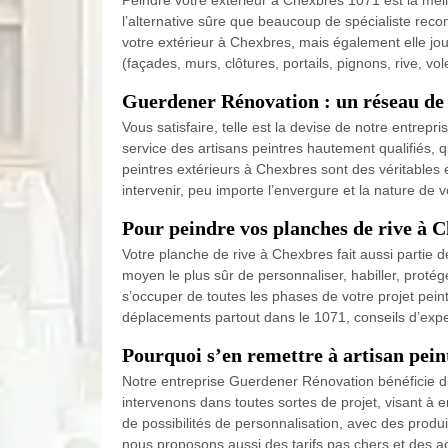
Peindre votre extérieur à Chexbres 1071 est la meill
l’alternative sûre que beaucoup de spécialiste re
votre extérieur à Chexbres, mais également elle joue
(façades, murs, clôtures, portails, pignons, rive, vol
Guerdener Rénovation : un réseau de 
Vous satisfaire, telle est la devise de notre entre
service des artisans peintres hautement qualifiés, 
peintres extérieurs à Chexbres sont des véritables e
intervenir, peu importe l’envergure et la nature de 
Pour peindre vos planches de rive à 
Votre planche de rive à Chexbres fait aussi partie 
moyen le plus sûr de personnaliser, habiller, proté
s’occuper de toutes les phases de votre projet pei
déplacements partout dans le 1071, conseils d’expe
Pourquoi s’en remettre à artisan pein
Notre entreprise Guerdener Rénovation bénéficie d
intervenons dans toutes sortes de projet, visant à e
de possibilités de personnalisation, avec des produ
nous proposons aussi des tarifs pas chers et des 