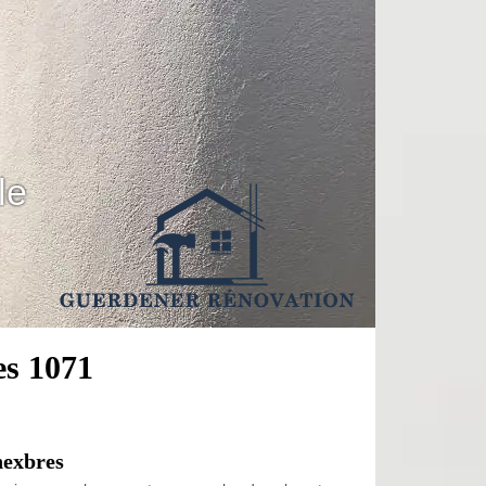
le
es 1071
hexbres