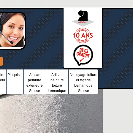
tre
Plaquiste
Artisan
Artisan
Nettoyage toiture
ieur
peinture
peinture
et façade
extérieure
toiture
Lemanique
Suisse
Lemanique
Suisse