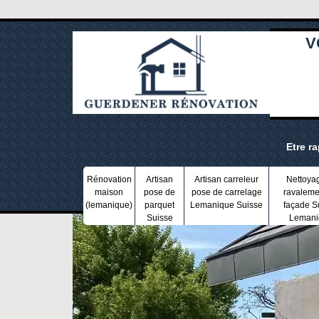
V
Etre r
Rénovation
Artisan
Artisan carreleur
Nettoya
maison
pose de
pose de carrelage
ravaleme
(lemanique)
parquet
Lemanique Suisse
façade S
Suisse
Lemani