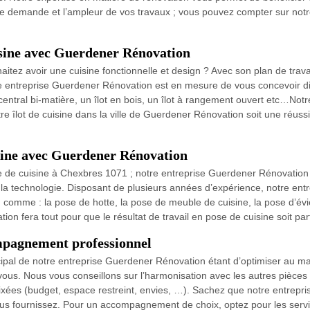
votre demande et l’ampleur de vos travaux ; vous pouvez compter sur no
uisine avec Guerdener Rénovation
ez avoir une cuisine fonctionnelle et design ? Avec son plan de travail
tre entreprise Guerdener Rénovation est en mesure de vous concevoir diff
ot central bi-matière, un îlot en bois, un îlot à rangement ouvert etc…
re îlot de cuisine dans la ville de Guerdener Rénovation soit une réussi
isine avec Guerdener Rénovation
 de cuisine à Chexbres 1071 ; notre entreprise Guerdener Rénovation m
de la technologie. Disposant de plusieurs années d’expérience, notre e
e, comme : la pose de hotte, la pose de meuble de cuisine, la pose d’é
n fera tout pour que le résultat de travail en pose de cuisine soit par
pagnement professionnel
rincipal de notre entreprise Guerdener Rénovation étant d’optimiser au 
 vous. Nous vous conseillons sur l’harmonisation avec les autres pièces 
s fixées (budget, espace restreint, envies, …). Sachez que notre entre
ous fournissez. Pour un accompagnement de choix, optez pour les ser