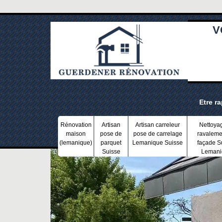
V
Etre r
Rénovation
Artisan
Artisan carreleur
Nettoya
maison
pose de
pose de carrelage
ravaleme
(lemanique)
parquet
Lemanique Suisse
façade S
Suisse
Lemani