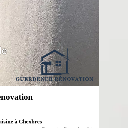
le
énovation
uisine à Chexbres