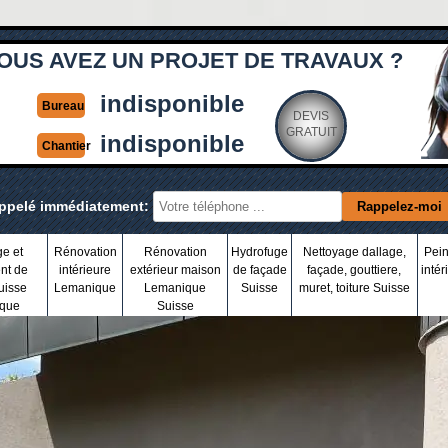
OUS AVEZ UN PROJET DE TRAVAUX ?
indisponible
Bureau
DEVIS
GRATUIT
indisponible
Chantier
appelé immédiatement:
ge et
Rénovation
Rénovation
Hydrofuge
Nettoyage dallage,
Pein
nt de
intérieure
extérieur maison
de façade
façade, gouttiere,
intér
uisse
Lemanique
Lemanique
Suisse
muret, toiture Suisse
que
Suisse