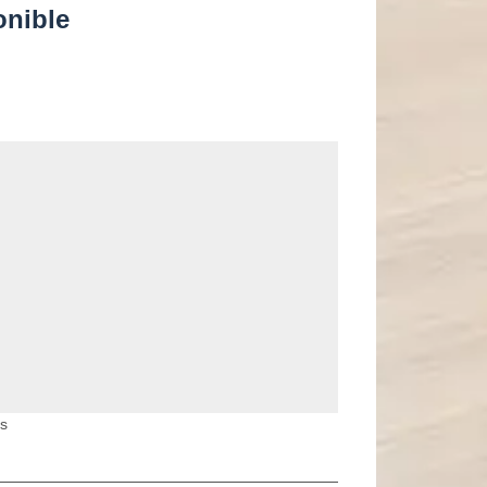
onible
es