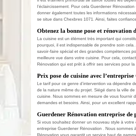
Il est vraiment primordial se savoir toutes les dépe
l’éclaircissement. Pour cela Guerdener Rénovation
donner également toutes les informations nécessaire
se situe dans Chexbres 1071. Ainsi, faites confian
Obtenez la bonne pose et rénovation 
La cuisine est un élément très important qui consti
pourquoi, il est indispensable de prendre soin cela.
savoir-faire spécial et des grandes compétences pou
meilleure vue dans votre cuisine. Pour cela, cont
Rénovation qui est prêt à offrir ses services pour la
Prix pose de cuisine avec l’entrepri
Le tarif pour ce genre d’intervention va dépendre
de la nature même du projet. Siégé dans la ville d
cuisine. Nous sommes en mesure de vous fournir des
demandes et besoins. Ainsi, pour un excellent rapp
Guerdener Rénovation entreprise de p
Si vous souhaitez donner un nouveau style à votre 
entreprise Guerdener Rénovation . Nous sommes à vo
Rénovation vous garantit un service haut de gamme.