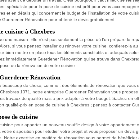
nses avant de débuter un travail. C’est pourquoi, il vaut mieux se rens
 est spécialiste pour la pose de cuisine est prêt pour vous accompagn
s et en détails qui concernent le budget de l’installation de votre cuis
ce Guerdener Rénovation pour obtenir le devis gratuitement.
de cuisine à Chexbres
tue une maison. Elle n’est pas seulement la pièce où l’on prépare le re
 Alors, si vous pensez installer ou rénover votre cuisine, confierez-la
r bien mettre en place tous les éléments constitutifs et adéquats selon
actez immédiatement Guerdener Rénovation qui se trouve dans Chexbres
 pose ou la rénovation de votre cuisine.
se Guerdener Rénovation
 de beaucoup de chose, comme : des éléments de rénovation que vous s
e Chexbres 1071, notre entreprise Guerdener Rénovation vous propose u
 travaux de qualité mais à prix adapter à votre budget. Sachez en eff
ort qualité-prix en pose de cuisine à Chexbres ; pensez à contacter G
ose de cuisine
cuisine pour apporter un nouveau souffle design à votre appartement o
tre disposition pour étudier votre projet et vous proposer un devis g
 Notre expertise en matière de rénovation vous permet de bénéficier d