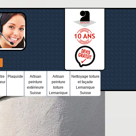
tre
Plaquiste
Artisan
Artisan
Nettoyage toiture
ieur
peinture
peinture
et façade
extérieure
toiture
Lemanique
Suisse
Lemanique
Suisse