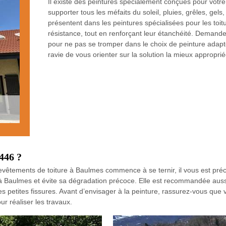
Il existe des peintures spécialement conçues pour votr
supporter tous les méfaits du soleil, pluies, grêles, ge
présentent dans les peintures spécialisées pour les toi
résistance, tout en renforçant leur étanchéité. Demand
pour ne pas se tromper dans le choix de peinture adapt
ravie de vous orienter sur la solution la mieux appropri
446 ?
vêtements de toiture à Baulmes commence à se ternir, il vous est préc
 à Baulmes et évite sa dégradation précoce. Elle est recommandée aussi 
les petites fissures. Avant d’envisager à la peinture, rassurez-vous que v
r réaliser les travaux.