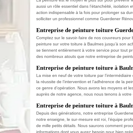
La peinture est le moyen le plus sûr pour prévenir l
aussi un rôle essentiel dans l’étanchéité, isolation
action indispensable à la fois pour prolonger sa du
solliciter un professionnel comme Guerdener Rénov
Entreprise de peinture toiture Guer
Comptez sur le savoir-faire de nos couvreurs pour 
peinture sur votre toiture à Baulmes jusqu’à son a
se tiennent entièrement à votre service pour tout p
des nombreux atouts que notre entreprise de peint
Entreprise de peinture toiture à Baul
La mise en neuf de votre toiture par l’intermédiaire
la réussite de l’intervention et l’adhérence de la 
ce genre d’opération. Nous avons les moyens et les
auprès de notre agence, nous nous tenons à votre e
Entreprise de peinture toiture à Baul
Depuis des générations, notre entreprise Guerdener 
notre enseigne, le sur-mesure est roi, l’équipe profe
de mille petits détails. Nous saurons comment procé
informations dont vous aurez besoin pour bien prépar