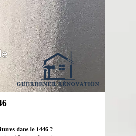
le
46
itures dans le 1446 ?