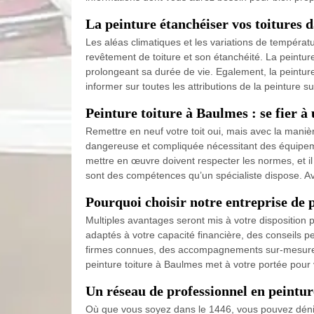
La peinture étanchéiser vos toitures d
Les aléas climatiques et les variations de températ
revêtement de toiture et son étanchéité. La peintur
prolongeant sa durée de vie. Egalement, la peintur
informer sur toutes les attributions de la peinture s
Peinture toiture à Baulmes : se fier à
Remettre en neuf votre toit oui, mais avec la mani
dangereuse et compliquée nécessitant des équipemen
mettre en œuvre doivent respecter les normes, et il 
sont des compétences qu’un spécialiste dispose. A
Pourquoi choisir notre entreprise de 
Multiples avantages seront mis à votre disposition 
adaptés à votre capacité financière, des conseils p
firmes connues, des accompagnements sur-mesure to
peinture toiture à Baulmes met à votre portée pour vo
Un réseau de professionnel en peintur
Où que vous soyez dans le 1446, vous pouvez dénich