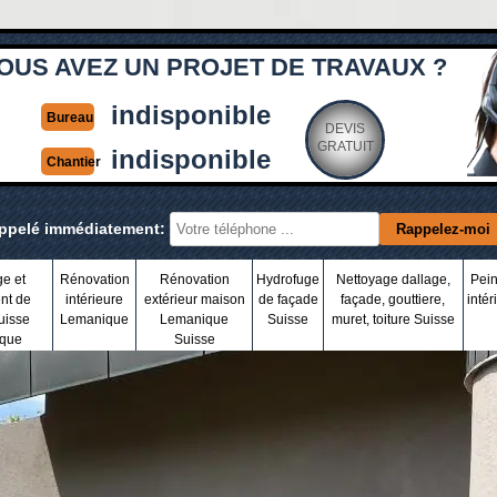
OUS AVEZ UN PROJET DE TRAVAUX ?
indisponible
Bureau
DEVIS
GRATUIT
indisponible
Chantier
appelé immédiatement:
ge et
Rénovation
Rénovation
Hydrofuge
Nettoyage dallage,
Pein
nt de
intérieure
extérieur maison
de façade
façade, gouttiere,
intér
uisse
Lemanique
Lemanique
Suisse
muret, toiture Suisse
que
Suisse