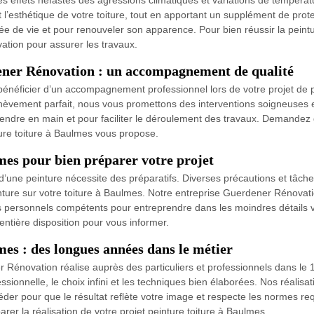
es effets néfastes des agressions climatiques et variations de températ
 et l’esthétique de votre toiture, tout en apportant un supplément de pro
rée de vie et pour renouveler son apparence. Pour bien réussir la peintu
ation pour assurer les travaux.
dener Rénovation : un accompagnement de qualité
bénéficier d’un accompagnement professionnel lors de votre projet de p
chèvement parfait, nous vous promettons des interventions soigneuses 
rendre en main et pour faciliter le déroulement des travaux. Demandez g
ure toiture à Baulmes vous propose.
mes pour bien préparer votre projet
 d’une peinture nécessite des préparatifs. Diverses précautions et tâches
peinture sur votre toiture à Baulmes. Notre entreprise Guerdener Rénovat
 personnels compétents pour entreprendre dans les moindres détails v
ntière disposition pour vous informer.
mes : des longues années dans le métier
Rénovation réalise auprès des particuliers et professionnels dans le 1
ssionnelle, le choix infini et les techniques bien élaborées. Nos réalisa
der pour que le résultat reflète votre image et respecte les normes re
er la réalisation de votre projet peinture toiture à Baulmes.