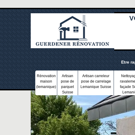
V
Etre r
Rénovation
Artisan
Artisan carreleur
Nettoya
maison
pose de
pose de carrelage
ravaleme
(lemanique)
parquet
Lemanique Suisse
façade S
Suisse
Lemani