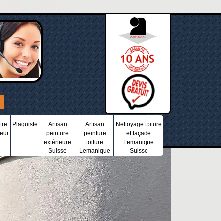
tre
Plaquiste
Artisan
Artisan
Nettoyage toiture
ieur
peinture
peinture
et façade
extérieure
toiture
Lemanique
Suisse
Lemanique
Suisse