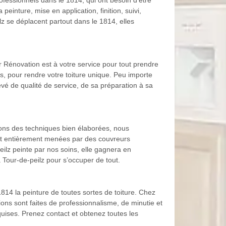
ofessionnels dans le 1814, qui ont besoin d’être
einture, mise en application, finition, suivi,
lz se déplacent partout dans le 1814, elles
er Rénovation est à votre service pour tout prendre
es, pour rendre votre toiture unique. Peu importe
evé de qualité de service, de sa préparation à sa
vons des techniques bien élaborées, nous
sont entièrement menées par des couvreurs
eilz peinte par nos soins, elle gagnera en
La Tour-de-peilz pour s’occuper de tout.
814 la peinture de toutes sortes de toiture. Chez
tions sont faites de professionnalisme, de minutie et
quises. Prenez contact et obtenez toutes les