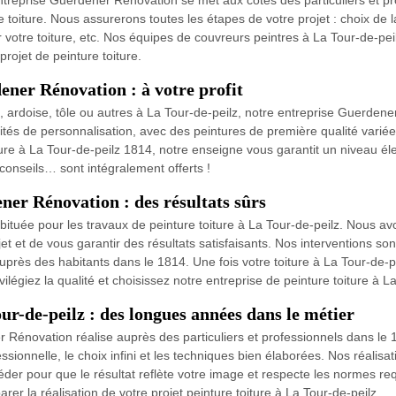
ntreprise Guerdener Rénovation se met aux côtés des particuliers et pr
toiture. Nous assurerons toutes les étapes de votre projet : choix de la p
ur votre toiture, etc. Nos équipes de couvreurs peintres à La Tour-de-pei
rojet de peinture toiture.
ener Rénovation : à votre profit
le, ardoise, tôle ou autres à La Tour-de-peilz, notre entreprise Guerden
lités de personnalisation, avec des peintures de première qualité varié
iture à La Tour-de-peilz 1814, notre enseigne vous garantit un niveau él
conseils… sont intégralement offerts !
ner Rénovation : des résultats sûrs
ituée pour les travaux de peinture toiture à La Tour-de-peilz. Nous a
jet et de vous garantir des résultats satisfaisants. Nos interventions 
uprès des habitants dans le 1814. Une fois votre toiture à La Tour-de-p
ivilégiez la qualité et choisissez notre entreprise de peinture toiture à 
ur-de-peilz : des longues années dans le métier
Rénovation réalise auprès des particuliers et professionnels dans le 1
ssionnelle, le choix infini et les techniques bien élaborées. Nos réalisa
der pour que le résultat reflète votre image et respecte les normes re
er la réalisation de votre projet peinture toiture à La Tour-de-peilz.