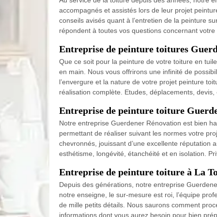
Au service de la toiture depuis des années, notre e
accompagnés et assistés lors de leur projet peinture 
conseils avisés quant à l’entretien de la peinture s
répondent à toutes vos questions concernant votre p
Entreprise de peinture toitures Guerd
Que ce soit pour la peinture de votre toiture en tui
en main. Nous vous offrirons une infinité de possibi
l’envergure et la nature de votre projet peinture to
réalisation complète. Etudes, déplacements, devis, 
Entreprise de peinture toiture Guerde
Notre entreprise Guerdener Rénovation est bien hab
permettant de réaliser suivant les normes votre pro
chevronnés, jouissant d’une excellente réputation a
esthétisme, longévité, étanchéité et en isolation. Pr
Entreprise de peinture toiture à La To
Depuis des générations, notre entreprise Guerdener 
notre enseigne, le sur-mesure est roi, l’équipe profe
de mille petits détails. Nous saurons comment procé
informations dont vous aurez besoin pour bien prépar