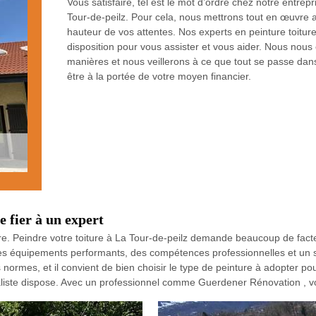
Vous satisfaire, tel est le mot d’ordre chez notre entre
Tour-de-peilz. Pour cela, nous mettrons tout en œuvre af
hauteur de vos attentes. Nos experts en peinture toitur
disposition pour vous assister et vous aider. Nous nous 
manières et nous veillerons à ce que tout se passe dans
être à la portée de votre moyen financier.
e fier à un expert
ère. Peindre votre toiture à La Tour-de-peilz demande beaucoup de fact
 équipements performants, des compétences professionnelles et un savo
ormes, et il convient de bien choisir le type de peinture à adopter pou
aliste dispose. Avec un professionnel comme Guerdener Rénovation , vo