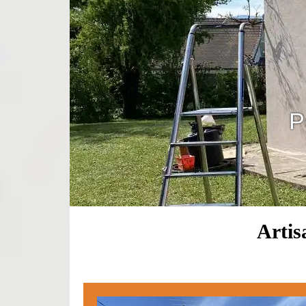
P
Artis