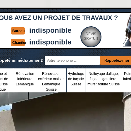
OUS AVEZ UN PROJET DE TRAVAUX ?
indisponible
Bureau
DEVIS
GRATUIT
indisponible
Chantier
appelé immédiatement:
ge et
Rénovation
Rénovation
Hydrofuge
Nettoyage dallage,
Pein
nt de
intérieure
extérieur maison
de façade
façade, gouttiere,
intér
uisse
Lemanique
Lemanique
Suisse
muret, toiture Suisse
que
Suisse