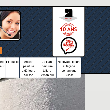
tre
Plaquiste
Artisan
Artisan
Nettoyage toiture
ieur
peinture
peinture
et façade
extérieure
toiture
Lemanique
Suisse
Lemanique
Suisse