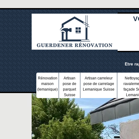
V
Etre r
Rénovation
Artisan
Artisan carreleur
Nettoya
maison
pose de
pose de carrelage
ravaleme
(lemanique)
parquet
Lemanique Suisse
façade S
Suisse
Lemani