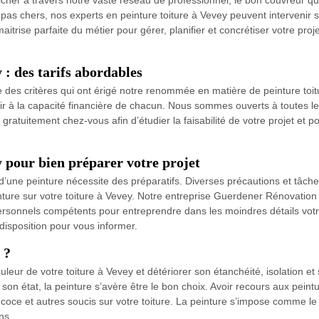
er à travers notre vaste réseau de professionnel, le bon couvreur qu’i
pas chers, nos experts en peinture toiture à Vevey peuvent intervenir su
aitrise parfaite du métier pour gérer, planifier et concrétiser votre proje
 : des tarifs abordables
ie des critères qui ont érigé notre renommée en matière de peinture toit
nir à la capacité financière de chacun. Nous sommes ouverts à toutes le
ratuitement chez-vous afin d’étudier la faisabilité de votre projet et p
y pour bien préparer votre projet
 d’une peinture nécessite des préparatifs. Diverses précautions et tâches
einture sur votre toiture à Vevey. Notre entreprise Guerdener Rénovatio
ersonnels compétents pour entreprendre dans les moindres détails votr
disposition pour vous informer.
 ?
 couleur de votre toiture à Vevey et détériorer son étanchéité, isolation
son état, la peinture s’avère être le bon choix. Avoir recours aux peintur
écoce et autres soucis sur votre toiture. La peinture s’impose comme le 
ns.