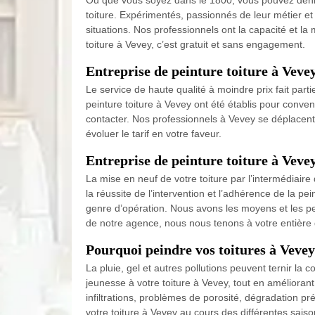
Où que vous soyez dans le 1800, vous pouvez dénich
toiture. Expérimentés, passionnés de leur métier et 
situations. Nos professionnels ont la capacité et la m
toiture à Vevey, c’est gratuit et sans engagement.
Entreprise de peinture toiture à Vevey
Le service de haute qualité à moindre prix fait part
peinture toiture à Vevey ont été établis pour conve
contacter. Nos professionnels à Vevey se déplacent g
évoluer le tarif en votre faveur.
Entreprise de peinture toiture à Veve
La mise en neuf de votre toiture par l’intermédiaire
la réussite de l’intervention et l’adhérence de la p
genre d’opération. Nous avons les moyens et les p
de notre agence, nous nous tenons à votre entière 
Pourquoi peindre vos toitures à Vevey
La pluie, gel et autres pollutions peuvent ternir la
jeunesse à votre toiture à Vevey, tout en améliorant 
infiltrations, problèmes de porosité, dégradation pr
votre toiture à Vevey au cours des différentes saiso