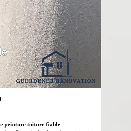
le
0
 peinture toiture fiable