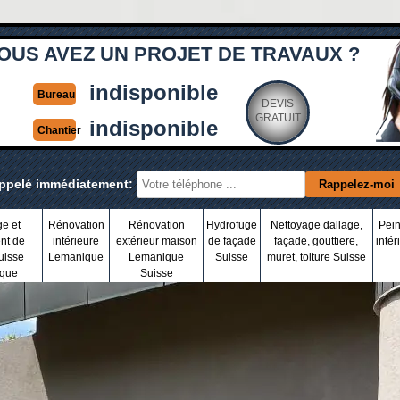
OUS AVEZ UN PROJET DE TRAVAUX ?
indisponible
Bureau
DEVIS
GRATUIT
indisponible
Chantier
appelé immédiatement:
ge et
Rénovation
Rénovation
Hydrofuge
Nettoyage dallage,
Pein
nt de
intérieure
extérieur maison
de façade
façade, gouttiere,
intér
uisse
Lemanique
Lemanique
Suisse
muret, toiture Suisse
que
Suisse