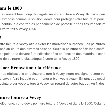
ans le 1800
ure causent beaucoup de dégâts sur votre toiture à Vevey. Ils participen
e s’impose comme la solution idéale pour protéger votre toiture et pou
e contribue à contrer les phénomènes de porosité et des fissures toitu
ur votre toit à Vevey 1800.
é
tre toiture à Vevey afin d’éviter les mauvaises surprises. Les peinture
sé au cours des diverses saisons. Seule la peinture spécialisée confèr
Les peintures doivent être sélectionnées en fonction des matériaux cons
e de peinture le plus adapté à votre toit à Vevey 1800.
ener Rénovation : la référence
nos réalisations en peinture toiture à Vevey, notre enseigne restera vot
le savoir-faire inégalé pour mener à bien vos travaux. En tant que spé
einture sur votre toiture à Vevey, en regard de votre budget. Au fil des 
ture toiture à Vevey
éléphone, votre devis peinture toiture à Vevey et dans le 1800. Cela ne