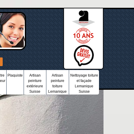
tre
Plaquiste
Artisan
Artisan
Nettoyage toiture
ieur
peinture
peinture
et façade
extérieure
toiture
Lemanique
Suisse
Lemanique
Suisse