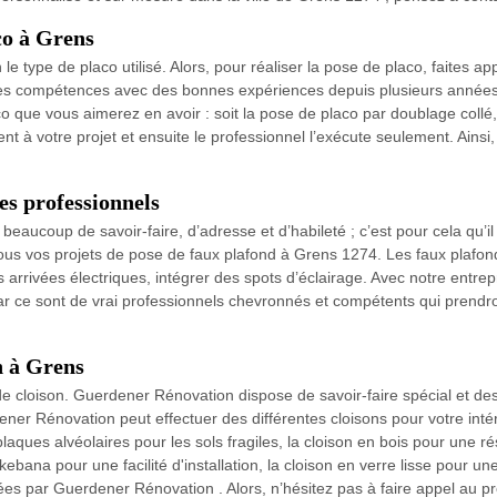
co à Grens
e type de placo utilisé. Alors, pour réaliser la pose de placo, faite
des compétences avec des bonnes expériences depuis plusieurs année
co que vous aimerez en avoir : soit la pose de placo par doublage collé, 
ent à votre projet et ensuite le professionnel l’exécute seulement. Ain
es professionnels
 beaucoup de savoir-faire, d’adresse et d’habileté ; c’est pour cela qu’i
s vos projets de pose de faux plafond à Grens 1274. Les faux plafo
 arrivées électriques, intégrer des spots d’éclairage. Avec notre entr
r ce sont de vrai professionnels chevronnés et compétents qui prendro
n à Grens
e cloison. Guerdener Rénovation dispose de savoir-faire spécial et des
ner Rénovation peut effectuer des différentes cloisons pour votre intéri
laques alvéolaires pour les sols fragiles, la cloison en bois pour une r
kebana pour une facilité d'installation, la cloison en verre lisse pour une
ctuées par Guerdener Rénovation . Alors, n’hésitez pas à faire appel a