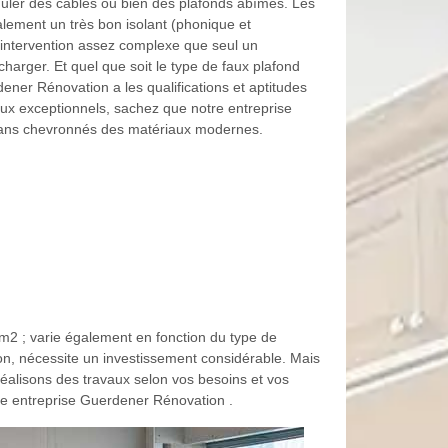
muler des câbles ou bien des plafonds abîmés. Les
alement un très bon isolant (phonique et
 intervention assez complexe que seul un
rger. Et quel que soit le type de faux plafond
ner Rénovation a les qualifications et aptitudes
vaux exceptionnels, sachez que notre entreprise
isans chevronnés des matériaux modernes.
 m2 ; varie également en fonction du type de
on, nécessite un investissement considérable. Mais
éalisons des travaux selon vos besoins et vos
otre entreprise Guerdener Rénovation .