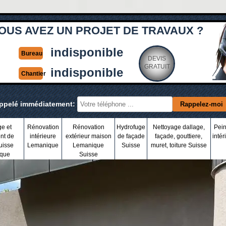
OUS AVEZ UN PROJET DE TRAVAUX ?
indisponible
Bureau
DEVIS
GRATUIT
indisponible
Chantier
appelé immédiatement:
ge et
Rénovation
Rénovation
Hydrofuge
Nettoyage dallage,
Pein
nt de
intérieure
extérieur maison
de façade
façade, gouttiere,
intér
uisse
Lemanique
Lemanique
Suisse
muret, toiture Suisse
que
Suisse