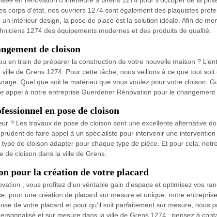
lisée en rénovation d’intérieure à Grens 1274 pour s’occuper de la pos
s corps d'état, nos ouvriers 1274 sont également des plaquistes profe
r un intérieur design, la pose de placo est la solution idéale. Afin de me
chniciens 1274 des équipements modernes et des produits de qualité.
ngement de cloison
 en train de préparer la construction de votre nouvelle maison ? L’en
ille de Grens 1274. Pour cette tâche, nous veillons à ce que tout soit 
ouvrage. Quel que soit le matériau que vous voulez pour votre cloison,
ire appel à notre entreprise Guerdener Rénovation pour le changement 
essionnel en pose de cloison
r ? Les travaux de pose de cloison sont une excellente alternative don
us prudent de faire appel à un spécialiste pour intervenir une interven
type de cloison adapter pour chaque type de pièce. Et pour cela, not
e de cloison dans la ville de Grens.
n pour la création de votre placard
ation , vous profitez d’un véritable gain d’espace et optimisez vos ra
e, pour une création de placard sur mesure et unique, notre entrepris
a pose de votre placard et pour qu’il soit parfaitement sur mesure, nous
 personnalisé et sur mesure dans la ville de Grens 1274 ; pensez à con