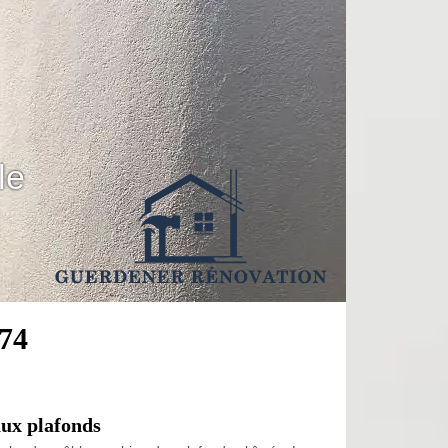
le
274
aux plafonds