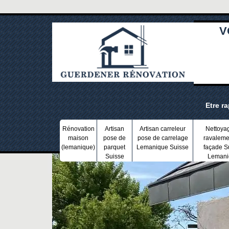
V
Etre r
Rénovation
Artisan
Artisan carreleur
Nettoya
maison
pose de
pose de carrelage
ravaleme
(lemanique)
parquet
Lemanique Suisse
façade S
Suisse
Lemani