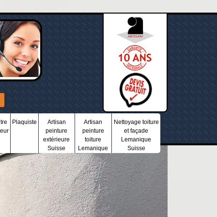
tre
Plaquiste
Artisan
Artisan
Nettoyage toiture
ieur
peinture
peinture
et façade
extérieure
toiture
Lemanique
Suisse
Lemanique
Suisse