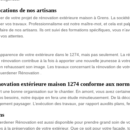
ications de nos artisans
rger de votre projet de rénovation extérieure maison à Grens. La socié
ser vos travaux. Professionnalisme est notre maître-mot, et cela est pa
faire de nos artisans. Ils ont suivi des formations spécifiques, vous n
 vos attentes.
’apparence de votre extérieure dans le 1274, mais pas seulement. La ré
La rénovation contribue à la fois à apporter une nouvelle jeunesse à vot
ut en rehaussant son image. Les travaux concernant la rénovation de vo
Guerdener Rénovation .
novation extérieure maison 1274 conforme aux norm
t une bonne organisation sur le chantier. En amont, vous avez certaine
 besoins, notre équipe en fera une étude minutieusement. De là découl
gement paysager. L’exécution des travaux, par rapport auxdits plans, f
ns
uerdener Rénovation est aussi disponible pour prendre grand soin de v
s à la préservation de votre extérieur. Que ce soit pour votre façade, t