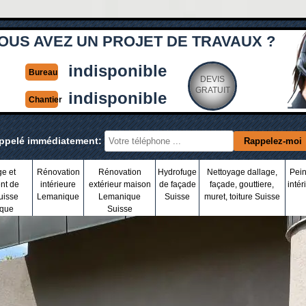
OUS AVEZ UN PROJET DE TRAVAUX ?
indisponible
Bureau
DEVIS
GRATUIT
indisponible
Chantier
appelé immédiatement:
ge et
Rénovation
Rénovation
Hydrofuge
Nettoyage dallage,
Pein
nt de
intérieure
extérieur maison
de façade
façade, gouttiere,
intér
uisse
Lemanique
Lemanique
Suisse
muret, toiture Suisse
que
Suisse