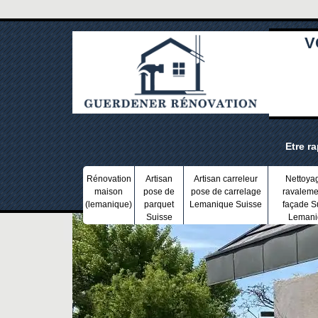
V
Etre r
Rénovation
Artisan
Artisan carreleur
Nettoya
maison
pose de
pose de carrelage
ravaleme
(lemanique)
parquet
Lemanique Suisse
façade S
Suisse
Lemani