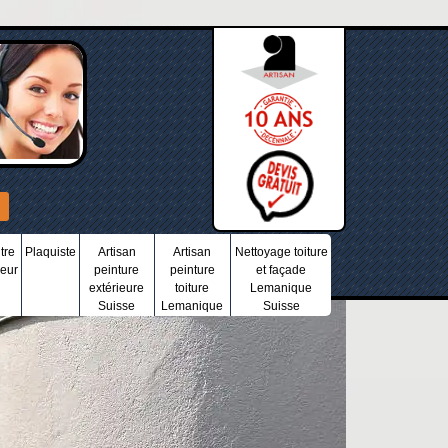
tre
Plaquiste
Artisan
Artisan
Nettoyage toiture
ieur
peinture
peinture
et façade
extérieure
toiture
Lemanique
Suisse
Lemanique
Suisse