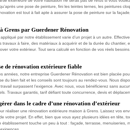
tie extérieure de votre habitation ne serait pas de refus si vous voulez
’après une pose de peinture, fini les teintes ternes, les peintures clo
on est tout à fait apte à assurer la pose de peinture sur la façade, la t
n à Grens par Guerdener Rénovation
appliqué par notre établissement varie d’un projet à un autre. Effective
travaux à faire, des matériaux à acquérir et de la durée du chantier, ent
ver votre extérieur. Tout sera calculé en fonction de vos réels besoins
e de rénovation extérieure fiable
 années, notre entreprise Guerdener Rénovation est bien placée pour o
se du bien fait et les conseils sont toujours au rendez-vous. Nous dispo
ravail surpassent l’exigence. Avec nous, vous bénéficierez sans aucun
. Travaux garantis, tarif défiant toute concurrence, devis et déplacem
érer dans le cadre d’une rénovation d’extérieur
ur réaliser une rénovation extérieure maison à Grens. Laissez vos envi
 de votre projet. En effet, bien que vous ayez plusieurs idées en tête, t
établissement touche un peu à tout : façade, terrasse, menuiseries, mu
 exigences.