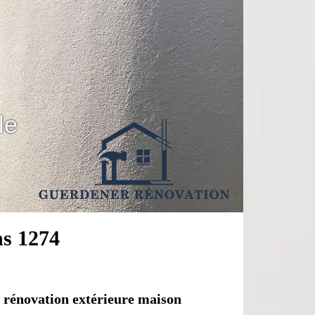
le
ns 1274
é rénovation extérieure maison