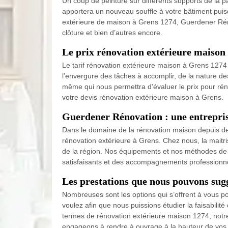
Un coup de peinture sur différents supports de la par
apportera un nouveau souffle à votre bâtiment puisqu
extérieure de maison à Grens 1274, Guerdener Rénovati
clôture et bien d’autres encore.
Le prix rénovation extérieure maiso
Le tarif rénovation extérieure maison à Grens 1274 
l’envergure des tâches à accomplir, de la nature des 
même qui nous permettra d’évaluer le prix pour réno
votre devis rénovation extérieure maison à Grens.
Guerdener Rénovation : une entrepris
Dans le domaine de la rénovation maison depuis des
rénovation extérieure à Grens. Chez nous, la maitri
de la région. Nos équipements et nos méthodes de t
satisfaisants et des accompagnements professionnels
Les prestations que nous pouvons sugg
Nombreuses sont les options qui s’offrent à vous po
voulez afin que nous puissions étudier la faisabilité
termes de rénovation extérieure maison 1274, notre 
engageons à rendre à ouvrage à la hauteur de vos