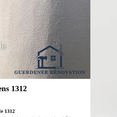
le
ens 1312
le 1312