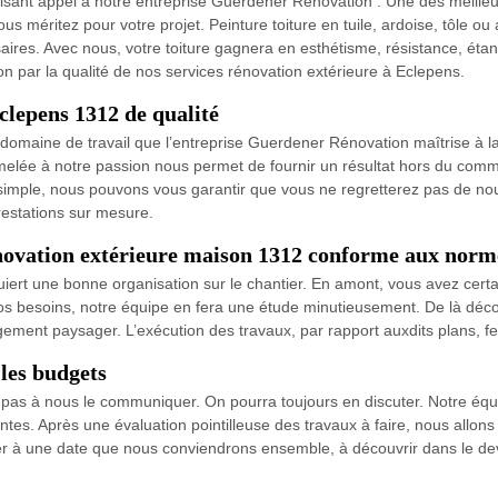
aisant appel à notre entreprise Guerdener Rénovation . Une des meilleu
us méritez pour votre projet. Peinture toiture en tuile, ardoise, tôle ou
aires. Avec nous, votre toiture gagnera en esthétisme, résistance, étan
on par la qualité de nos services rénovation extérieure à Eclepens.
clepens 1312 de qualité
domaine de travail que l’entreprise Guerdener Rénovation maîtrise à la
jumelée à notre passion nous permet de fournir un résultat hors du com
simple, nous pouvons vous garantir que vous ne regretterez pas de nous
restations sur mesure.
novation extérieure maison 1312 conforme aux norm
iert une bonne organisation sur le chantier. En amont, vous avez certa
 besoins, notre équipe en fera une étude minutieusement. De là découl
gement paysager. L’exécution des travaux, par rapport auxdits plans, f
 les budgets
 pas à nous le communiquer. On pourra toujours en discuter. Notre équipe
es. Après une évaluation pointilleuse des travaux à faire, nous allons 
r à une date que nous conviendrons ensemble, à découvrir dans le dev