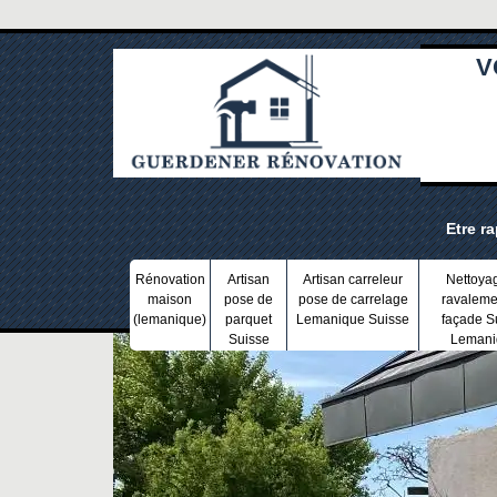
V
Etre r
Rénovation
Artisan
Artisan carreleur
Nettoya
maison
pose de
pose de carrelage
ravaleme
(lemanique)
parquet
Lemanique Suisse
façade S
Suisse
Lemani