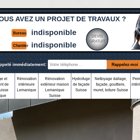
OUS AVEZ UN PROJET DE TRAVAUX ?
indisponible
Bureau
DEVIS
GRATUIT
indisponible
Chantier
appelé immédiatement:
ge et
Rénovation
Rénovation
Hydrofuge
Nettoyage dallage,
Pein
nt de
intérieure
extérieur maison
de façade
façade, gouttiere,
intér
uisse
Lemanique
Lemanique
Suisse
muret, toiture Suisse
que
Suisse