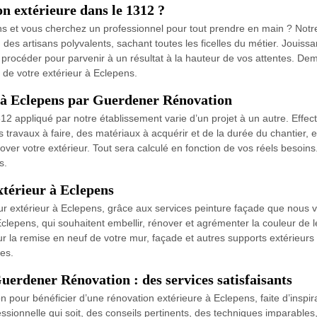
on extérieure dans le 1312 ?
ns et vous cherchez un professionnel pour tout prendre en main ? Not
des artisans polyvalents, sachant toutes les ficelles du métier. Jouissa
océder pour parvenir à un résultat à la hauteur de vos attentes. Deman
 de votre extérieur à Eclepens.
n à Eclepens par Guerdener Rénovation
12 appliqué par notre établissement varie d’un projet à un autre. Effect
travaux à faire, des matériaux à acquérir et de la durée du chantier, ent
ver votre extérieur. Tout sera calculé en fonction de vos réels besoins
s.
xtérieur à Eclepens
ur extérieur à Eclepens, grâce aux services peinture façade que nous 
Eclepens, qui souhaitent embellir, rénover et agrémenter la couleur de 
r la remise en neuf de votre mur, façade et autres supports extérieurs 
es.
uerdener Rénovation : des services satisfaisants
ur bénéficier d’une rénovation extérieure à Eclepens, faite d’inspirati
fessionnelle qui soit, des conseils pertinents, des techniques impar