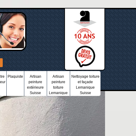
tre
Plaquiste
Artisan
Artisan
Nettoyage toiture
ieur
peinture
peinture
et façade
extérieure
toiture
Lemanique
Suisse
Lemanique
Suisse