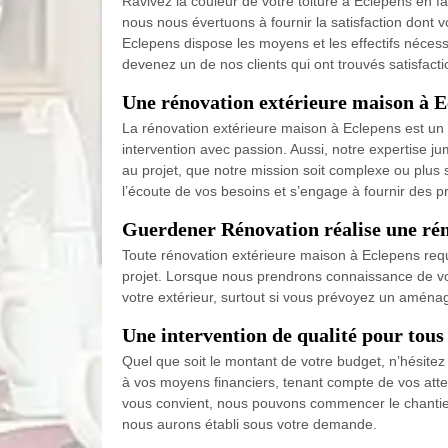
Ravivez la couleur de votre toiture à Eclepens en f
nous nous évertuons à fournir la satisfaction dont vo
Eclepens dispose les moyens et les effectifs nécess
devenez un de nos clients qui ont trouvés satisfacti
Une rénovation extérieure maison à E
La rénovation extérieure maison à Eclepens est un 
intervention avec passion. Aussi, notre expertise 
au projet, que notre mission soit complexe ou plus 
l’écoute de vos besoins et s’engage à fournir des p
Guerdener Rénovation réalise une ré
Toute rénovation extérieure maison à Eclepens requ
projet. Lorsque nous prendrons connaissance de vos
votre extérieur, surtout si vous prévoyez un aména
Une intervention de qualité pour tous
Quel que soit le montant de votre budget, n’hésitez
à vos moyens financiers, tenant compte de vos attent
vous convient, nous pouvons commencer le chantie
nous aurons établi sous votre demande.