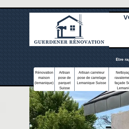
V
Etre r
Rénovation
Artisan
Artisan carreleur
Nettoya
maison
pose de
pose de carrelage
ravaleme
(lemanique)
parquet
Lemanique Suisse
façade S
Suisse
Lemani