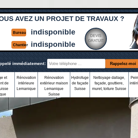
OUS AVEZ UN PROJET DE TRAVAUX ?
indisponible
Bureau
DEVIS
GRATUIT
indisponible
Chantier
appelé immédiatement:
ge et
Rénovation
Rénovation
Hydrofuge
Nettoyage dallage,
Pein
nt de
intérieure
extérieur maison
de façade
façade, gouttiere,
intér
uisse
Lemanique
Lemanique
Suisse
muret, toiture Suisse
que
Suisse