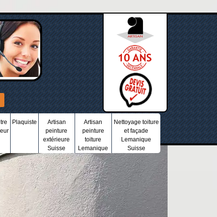
tre
Plaquiste
Artisan
Artisan
Nettoyage toiture
ieur
peinture
peinture
et façade
extérieure
toiture
Lemanique
Suisse
Lemanique
Suisse