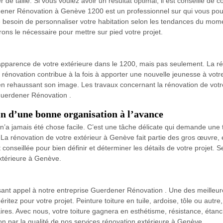
e taille. Si vous voulez avoir un résultat optimal, il est conseillé de c
ener Rénovation à Genève 1200 est un professionnel sur qui vous pouve
 besoin de personnaliser votre habitation selon les tendances du momen
ns le nécessaire pour mettre sur pied votre projet.
’apparence de votre extérieure dans le 1200, mais pas seulement. La ré
La rénovation contribue à la fois à apporter une nouvelle jeunesse à vot
ut en rehaussant son image. Les travaux concernant la rénovation de vo
Guerdener Rénovation .
in d’une bonne organisation à l’avance
’a jamais été chose facile. C’est une tâche délicate qui demande une t
 La rénovation de votre extérieur à Genève fait partie des gros œuvre, e
onseillée pour bien définir et déterminer les détails de votre projet. S
extérieure à Genève.
isant appel à notre entreprise Guerdener Rénovation . Une des meilleur
ritez pour votre projet. Peinture toiture en tuile, ardoise, tôle ou autr
res. Avec nous, votre toiture gagnera en esthétisme, résistance, étanch
ion par la qualité de nos services rénovation extérieure à Genève.