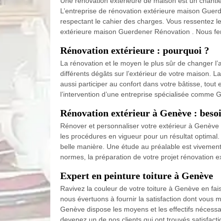
Une rénovation extérieure de maison est un chantier d
L’entreprise de rénovation extérieure maison Guerd
respectant le cahier des charges. Vous ressentez le
extérieure maison Guerdener Rénovation . Nous fero
Rénovation extérieure : pourquoi ?
La rénovation et le moyen le plus sûr de changer l
différents dégâts sur l’extérieur de votre maison. 
aussi participer au confort dans votre bâtisse, to
l’intervention d’une entreprise spécialisée comme 
Rénovation extérieur à Genève : beso
Rénover et personnaliser votre extérieur à Genève n
les procédures en vigueur pour un résultat optimal.
belle manière. Une étude au préalable est vivement c
normes, la préparation de votre projet rénovation 
Expert en peinture toiture à Genève
Ravivez la couleur de votre toiture à Genève en fa
nous évertuons à fournir la satisfaction dont vous mé
Genève dispose les moyens et les effectifs nécessai
devenez un de nos clients qui ont trouvés satisfact